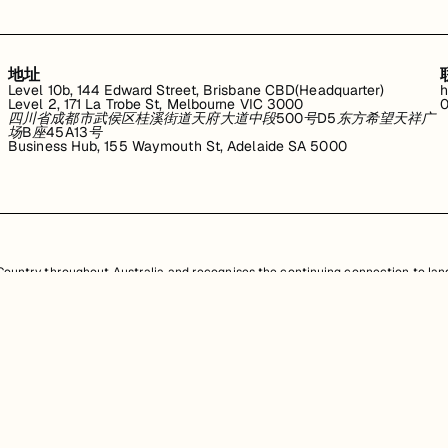
地址
Level 10b, 144 Edward Street, Brisbane CBD(Headquarter)
h
Level 2, 171 La Trobe St, Melbourne VIC 3000
0
四川省成都市武侯区桂溪街道天府大道中段500号D5东方希望天祥广
场B座45A13号
Business Hub, 155 Waymouth St, Adelaide SA 5000
untry throughout Australia and recognises the continuing connection to land
resent. Aboriginal and Torres Strait Islander peoples should be aware that th
，均受澳大利亚政府知识产权法的保护。严禁未经授权使用、销售、分发、复制或修
任何侵权行为都将受到法律追究。
查看用户协议