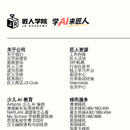
关于公司
匠人资源
关于我们
工作内推
元宇宙课堂
匠人活动
新闻资讯
1对1私教
匠人工作
行业白皮书
成为导师
线上学习平台
匠人导师
面试中心
联系我们
分享面试经验
匠人商店J3.Club
Internship
会员中心
少儿 AI 教育
移民服务
Airbotix 少儿 AI 编程
澳洲移民
澳洲家长实用资料库
技术移民189/190/491
NAPLAN 成绩单怎么看
雇主担保482/186/494
My School 学校数据指南
投资移民188/888
悉尼私校学费 2026
英国移民
少儿编程课程与训练营
美国移民
加拿大移民