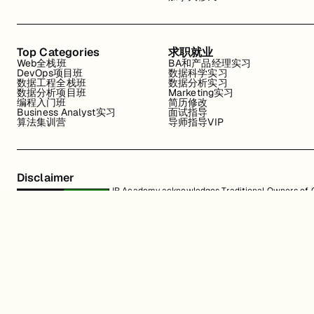
Top Categories
求职就业
Web全栈班
BA和产品经理实习
DevOps项目班
数据科学实习
数据工程全栈班
数据分析实习
数据分析项目班
Marketing实习
编程入门班
简历修改
Business Analyst实习
面试指导
算法集训营
导师指导VIP
Disclaimer
JR Academy acknowledges Traditional Owners of Co
Strait Islander cultures; and to Elders past and p
away.
匠人学院网站上的所有内容，包括课程材料、徽标和匠人学院网站上提供的信息
识产权。JR Academy Pty Ltd 保留所有权利，包括专利、商标和版权。