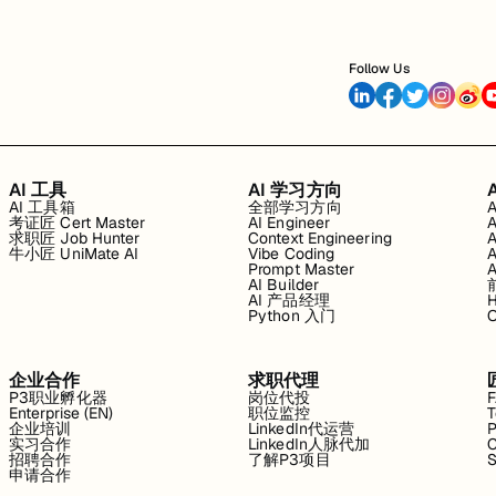
Follow Us
AI 工具
AI 学习方向
AI 工具箱
全部学习方向
考证匠 Cert Master
AI Engineer
求职匠 Job Hunter
Context Engineering
牛小匠 UniMate AI
Vibe Coding
Prompt Master
AI Builder
AI 产品经理
H
Python 入门
企业合作
求职代理
P3职业孵化器
岗位代投
Enterprise (EN)
职位监控
T
企业培训
LinkedIn代运营
P
实习合作
LinkedIn人脉代加
C
招聘合作
了解P3项目
S
申请合作