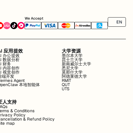
We Accept
EN
AI 应用提效
大学资源
AI 办公提效
墨尔本大学
AI 数据分析
昆士兰大学
AI 财务
新南威尔士大学
AI 内容创作
悉尼大学
AI 视觉创作
莫那什大学
前端开发
阿德莱德大学
ermes Agent
RMIT
OpenClaw 本地智能体
QUT
UTS
匠人支持
FAQs
erms & Conditions
rivacy Policy
ancellation & Refund Policy
ite map