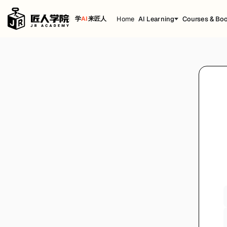
Home
AI Learning
Courses & Bo
学
AI
来匠人