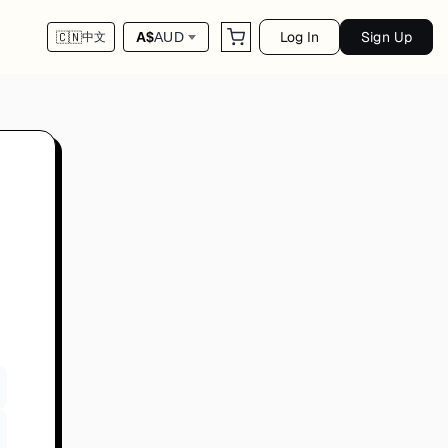
Log In
Sign Up
A$
AUD
🇨🇳
中文