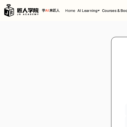
Home
AI Learning
Courses & Bo
学
AI
来匠人