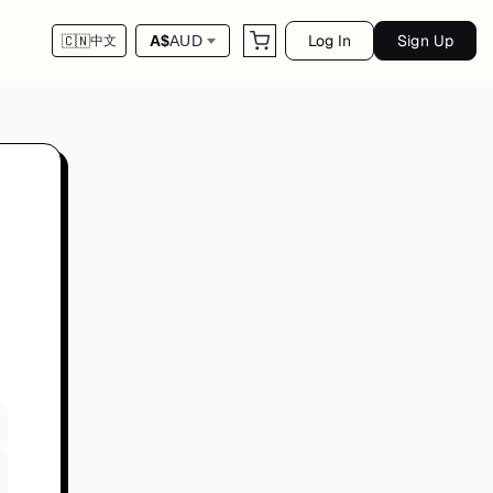
Log In
Sign Up
A$
AUD
🇨🇳
中文