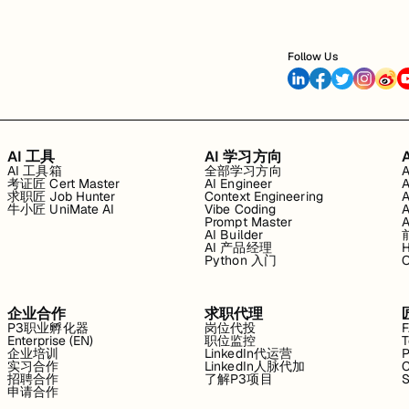
Follow Us
AI 工具
AI 学习方向
AI 工具箱
全部学习方向
考证匠 Cert Master
AI Engineer
求职匠 Job Hunter
Context Engineering
牛小匠 UniMate AI
Vibe Coding
Prompt Master
AI Builder
AI 产品经理
H
Python 入门
企业合作
求职代理
P3职业孵化器
岗位代投
Enterprise (EN)
职位监控
T
企业培训
LinkedIn代运营
P
实习合作
LinkedIn人脉代加
C
招聘合作
了解P3项目
S
申请合作