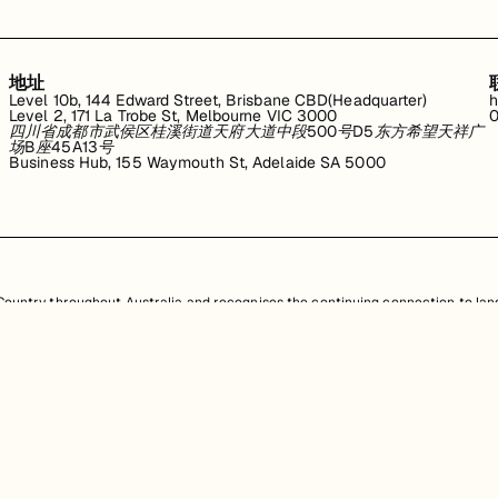
地址
Level 10b, 144 Edward Street, Brisbane CBD(Headquarter)
h
Level 2, 171 La Trobe St, Melbourne VIC 3000
0
四川省成都市武侯区桂溪街道天府大道中段500号D5东方希望天祥广
场B座45A13号
Business Hub, 155 Waymouth St, Adelaide SA 5000
untry throughout Australia and recognises the continuing connection to land
resent. Aboriginal and Torres Strait Islander peoples should be aware that th
，均受澳大利亚政府知识产权法的保护。严禁未经授权使用、销售、分发、复制或修
任何侵权行为都将受到法律追究。
查看用户协议