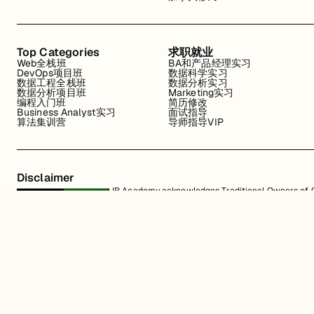
Top Categories
求职就业
Web全栈班
BA和产品经理实习
DevOps项目班
数据科学实习
数据工程全栈班
数据分析实习
数据分析项目班
Marketing实习
编程入门班
简历修改
Business Analyst实习
面试指导
算法集训营
导师指导VIP
Disclaimer
JR Academy acknowledges Traditional Owners of Co
Strait Islander cultures; and to Elders past and p
away.
匠人学院网站上的所有内容，包括课程材料、徽标和匠人学院网站上提供的信息
识产权。JR Academy Pty Ltd 保留所有权利，包括专利、商标和版权。