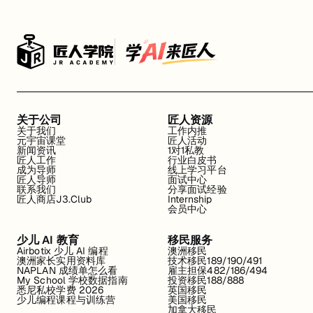
关于公司
匠人资源
关于我们
工作内推
元宇宙课堂
匠人活动
新闻资讯
1对1私教
匠人工作
行业白皮书
成为导师
线上学习平台
匠人导师
面试中心
联系我们
分享面试经验
匠人商店J3.Club
Internship
会员中心
少儿 AI 教育
移民服务
Airbotix 少儿 AI 编程
澳洲移民
澳洲家长实用资料库
技术移民189/190/491
NAPLAN 成绩单怎么看
雇主担保482/186/494
My School 学校数据指南
投资移民188/888
悉尼私校学费 2026
英国移民
少儿编程课程与训练营
美国移民
加拿大移民