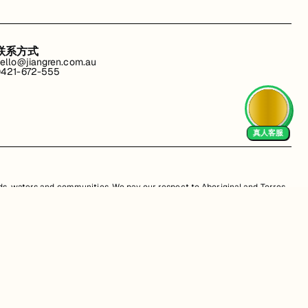
联系方式
ello@jiangren.com.au
421-672-555
真人客服
s, waters and communities. We pay our respect to Aboriginal and Torres
is website may contain images or names of people who have since passed
改。违规行为可能会导致法律诉讼。通过访问我们的网站，您同意尊重我们的知