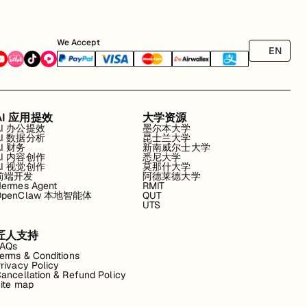
We Accept
EN
AI 应用提效
大学资源
AI 办公提效
墨尔本大学
AI 数据分析
昆士兰大学
AI 财务
新南威尔士大学
AI 内容创作
悉尼大学
AI 视觉创作
莫那什大学
前端开发
阿德莱德大学
ermes Agent
RMIT
OpenClaw 本地智能体
QUT
UTS
匠人支持
FAQs
erms & Conditions
rivacy Policy
ancellation & Refund Policy
ite map