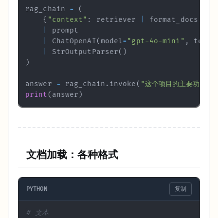
rag_chain 
=
(
splitter = RecursiveCharacterTextSplitter(

{
"context"
:
 retriever 
|
 format_docs
,
"q
    chunk_size=
1000
,

|
    chunk_overlap=
200
,      
# 相邻块之间保留一些重叠，保证
|
 ChatOpenAI
(
model
=
"gpt-4o-mini"
,
 tempe
    separators=[
"\n\n"
, 
"\n"
, 
" "
, 
""
]  
# 按段落 → 换行
|
 StrOutputParser
(
)
)

)
answer 
=
 rag_chain
.
invoke
(
"这个项目的主要功能是
print
(
f"共 
{
len
(chunks)}
 个块"
print
(
answer
)
代码文档用专用 splitter：
from
 langchain_text_splitters 
import
 RecursiveCharacter
python_splitter = RecursiveCharacterTextSplitter.from_la
    language=Language.PYTHON,

文档加载：各种格式
    chunk_size=
2000
,

    chunk_overlap=
200
,

PYTHON
复制
# 按 Python 语法（类、函数）切，不会把一个函数从中间截断
# 文本