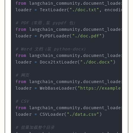
向量数据库选型
from
 langchain_community
.
document_loaders 
i
loader 
=
 TextLoader
(
"./doc.txt"
,
 encoding
=
"
数据库
部署方式
适合场景
一句话
Chroma
本地
开发、原型、小项目
零配置，本地文件存储
# PDF（常用，装 pypdf 包）
FAISS
本地
追求速度、不需要持久化
Meta 出品，检索极快
from
 langchain_community
.
document_loaders 
i
Pinecone
云端 SaaS
生产、需要扩展性
托管服务，省运维
loader 
=
 PyPDFLoader
(
"./doc.pdf"
)
Weaviate
自托管/云
需要混合搜索
向量+关键词混合
# Word 文档（装 python-docx）
我的建议：开发用 Chroma，零配置启动，非常适合验证想法。上生产时再
from
 langchain_community
.
document_loaders 
i
loader 
=
 Docx2txtLoader
(
"./doc.docx"
)
# Chroma：本地持久化
from
 langchain_community.vectorstores 
import
 Chroma

# 网页
from
 langchain_community
.
document_loaders 
i
vectorstore = Chroma.from_documents(

loader 
=
 WebBaseLoader
(
"https://example.com
    documents=chunks,

    embedding=OpenAIEmbeddings(),

    persist_directory=
"./chroma_db"
,  
# 持久化路径
# CSV
)

from
 langchain_community
.
document_loaders
.
c
loader 
=
 CSVLoader
(
"./data.csv"
)
# 下次重启加载已有数据
vectorstore = Chroma(

# 批量加载整个目录
    persist_directory=
"./chroma_db"
,
