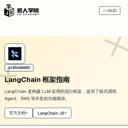
A$
AUD
LangChain RAG 检索增强生成
RAG 解决的问题非常具体：LLM 不知道你公司内部的文档、你上传的 
我调试过很多 RAG 系统，其中一个教训让我印象深刻：花了两周优化 P
AI ENGINEER
LangChain 框架指南
工作原理
LangChain 是构建 LLM 应用的流行框架，提供了链式调用、
阶段一：建库（一次性）

Agent、RAG 等丰富的功能模块。
文档 → 分块 → 向量化 → 存入向量数据库

                ↑

官方文档
LangChain JS
↗
↗
         Embedding 模型把文字变成数字向量

阶段二：查询（每次提问时）
