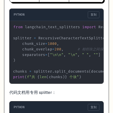
f"[来源: 
{doc.metadata.get(
'source'
, 
'未知'
)}
]\n
for
 doc 
in
 docs

    ])

PYTHON
复制
prompt = ChatPromptTemplate.from_template(
"""

from
 langchain_text_splitters 
import
基于以下上下文回答问题。回答时注明信息来源。

splitter 
=
 RecursiveCharacterTextSplitter
(
上下文：

    chunk_size
=
1000
,
{context}

    chunk_overlap
=
200
,
# 相邻块之间保留一
    separators
=
[
"\n\n"
,
"\n"
,
" "
,
""
]
# 
问题：{question}

)
"""
)

chunks 
=
 splitter
.
split_documents
(
documents
# 同时返回检索到的文档和最终答案
print
(
f"共 
{
len
(
chunks
)
}
 个块"
)
from
 langchain_core.runnables 
import
 RunnableParallel

rag_chain_with_source = RunnableParallel(

代码文档用专用 splitter：
    answer=(

        {
"context"
: retriever | format_docs_with_source
        | prompt

PYTHON
复制
        | ChatOpenAI(model=
"gpt-4o-mini"
, temperature=
0