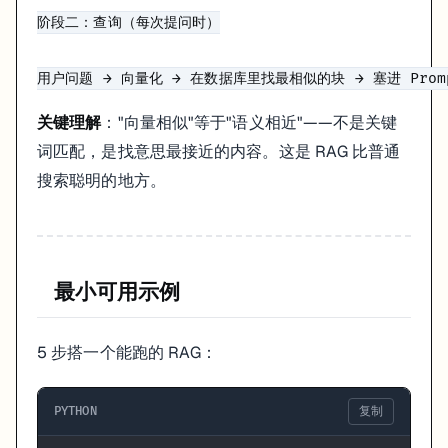
{context}

阶段二：查询（每次提问时）

问题：{question}

回答：

"""
)

关键理解
："向量相似"等于"语义相近"——不是关键
词匹配，是找意思最接近的内容。这是 RAG 比普通
rag_chain = (

搜索聪明的地方。
    {
"context"
: retriever | format_docs, 
"question"
: Ru
    | prompt

    | ChatOpenAI(model=
"gpt-4o-mini"
, temperature=
0
)

    | StrOutputParser()

)

最小可用示例
answer = rag_chain.invoke(
"这个项目的主要功能是什么？"
print
5 步搭一个能跑的 RAG：
文档加载：各种格式
PYTHON
复制
# 文本