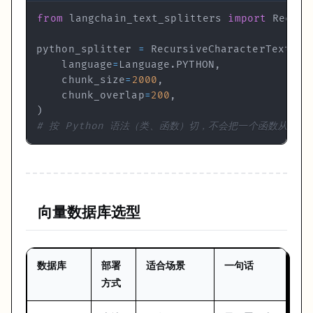
        | StrOutputParser()

from
 langchain_text_splitters 
import
 Recurs
    ),

    sources=(retriever),  
# 同时返回检索到的文档对象
python_splitter 
=
 RecursiveCharacterTextSpl
)

    language
=
Language
.
PYTHON
,
result = rag_chain_with_source.invoke(
"这个项目的主要功能
    chunk_size
=
2000
,
print
(result[
"answer"
    chunk_overlap
=
200
,
print
(
"\n来源文件:"
)
for
 doc 
in
 result[
"sources"
]:

# 按 Python 语法（类、函数）切，不会把一个函数从中间
print
(
f"  - 
{doc.metadata.get(
'source'
)}
"
RAG 常见失败原因
用 RAG 不等于 AI 就不会说错话了。以下是最常见的失败场景：
向量数据库选型
检索质量差
：找不到正确的内容，或者找到了一堆无关内容。这是 RAG 
分块切坏了
：一个答案被切到了两个块里，检索时只找到了一半。换分
数据库
部署
适合场景
一句话
方式
问题和文档语言不匹配
：用户用中文问，文档是英文，Embedding 跨
Prompt 没有"不知道就说不知道"
：LLM 在没有相关上下文时会编造。Sy