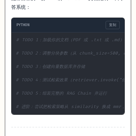
答系统：
PYTHON
复制
# TODO 1：加载你的文档（PDF 或 .txt 或 .md）
# TODO 2：调整分块参数（从 chunk_size=500, chun
# TODO 3：创建向量数据库并存储
# TODO 4：测试检索效果（retriever.invoke("你
# TODO 5：组装完整的 RAG Chain 并运行
# 进阶：尝试把检索策略从 similarity 换成 mmr，对