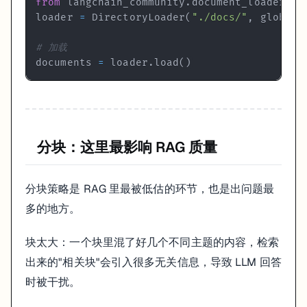
from
 langchain_community
.
document_loaders 
i
    embedding_function=OpenAIEmbeddings(),

loader 
=
 DirectoryLoader
(
"./docs/"
,
 glob
=
"*
# 加载
# FAISS：追求速度
documents 
=
 loader
.
load
(
)
from
 langchain_community.vectorstores 
import
 FAISS

vectorstore = FAISS.from_documents(chunks, OpenAIEmbeddi
vectorstore.save_local(
"./faiss_index"
)

# 加载
分块：这里最影响 RAG 质量
vectorstore = FAISS.load_local(
"./faiss_index"
分块策略是 RAG 里最被低估的环节，也是出问题最
检索策略
多的地方。
默认的相似度检索够用，但有两个场景值得了解：
块太大：一个块里混了好几个不同主题的内容，检索
MMR（Maximum Marginal Relevance）
：如果检索出来的 5 个块
出来的"相关块"会引入很多无关信息，导致 LLM 回答
retriever = vectorstore.as_retriever(

时被干扰。
    search_type=
"mmr"
,

    search_kwargs={
