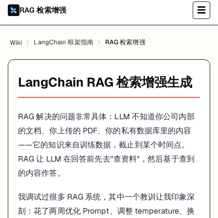
RAG 检索增强
☰
关键理解
："向量相似"等于"语义相近"——不是关键词匹配，是找意思最
LangChain 框架指南
RAG 检索增强
Wiki
最小可用示例
LangChain RAG 检索增强生成
5 步搭一个能跑的 RAG：
from
 langchain_openai 
import
from
 langchain_community.vectorstores 
import
RAG 解决的问题非常具体：LLM 不知道你公司内部
from
 langchain_community.document_loaders 
import
from
 langchain_text_splitters 
import
的文档、你上传的 PDF、你的私有数据库里的内容
from
 langchain_core.prompts 
import
——它的知识来自训练数据，截止到某个时间点。
from
 langchain_core.output_parsers 
import
from
 langchain_core.runnables 
import
RAG 让 LLM 在回答前先去"查资料"，然后基于查到
from
 dotenv 
import
 load_dotenv

的内容作答。
load_dotenv()

我调试过很多 RAG 系统，其中一个教训让我印象深
# 1. 加载文档
刻：花了两周优化 Prompt、调整 temperature、换