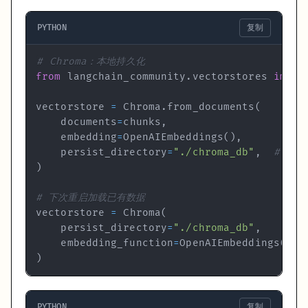
分块质量决定 RAG 质量
——90% 的 RAG 失败是检索问题，不
开发用 Chroma（零配置），生产再评估是否需要 Pinecone 等
PYTHON
复制
MMR 检索比默认相似度搜索更实用——避免返回一堆内容重叠的
Prompt 里必须明确写"上下文没有相关内容时说不知道"——否则
# Chroma：本地持久化
from
 langchain_community
.
vectorstores 
impor
下一步
：
Agents 代理系统
— 让 AI 不只是"查文档回答"，而是自主调
vectorstore 
=
 Chroma
.
from_documents
(
向量数据库参考
：
Chroma 文档
|
FAISS
|
Pinecone
    documents
=
chunks
,
    embedding
=
OpenAIEmbeddings
(
)
,
    persist_directory
=
"./chroma_db"
,
# 持
)
# 下次重启加载已有数据
vectorstore 
=
 Chroma
(
    persist_directory
=
"./chroma_db"
,
    embedding_function
=
OpenAIEmbeddings
(
)
,
)
PYTHON
复制