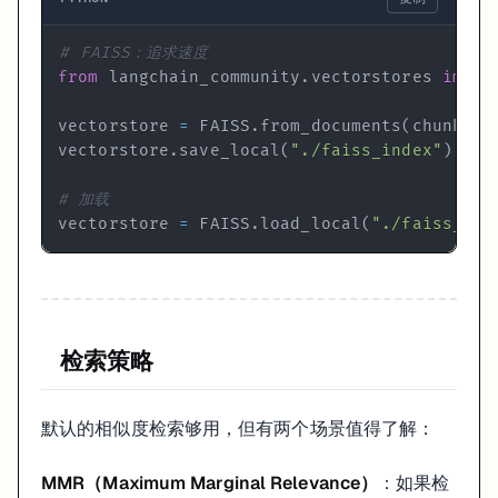
# FAISS：追求速度
from
 langchain_community
.
vectorstores 
impor
vectorstore 
=
 FAISS
.
from_documents
(
chunks
,
 
vectorstore
.
save_local
(
"./faiss_index"
)
# 加载
vectorstore 
=
 FAISS
.
load_local
(
"./faiss_ind
检索策略
默认的相似度检索够用，但有两个场景值得了解：
MMR（Maximum Marginal Relevance）
：如果检