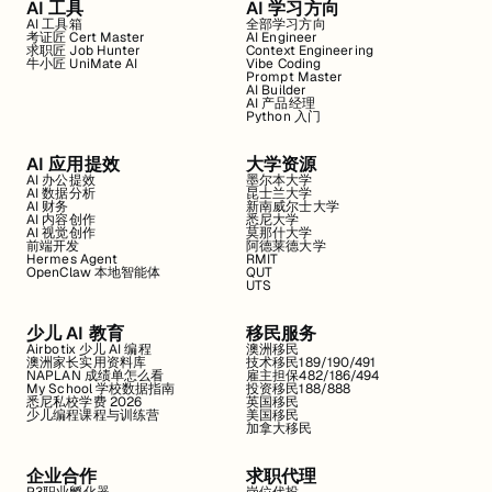
AI 工具
AI 学习方向
AI 工具箱
全部学习方向
考证匠 Cert Master
AI Engineer
求职匠 Job Hunter
Context Engineering
牛小匠 UniMate AI
Vibe Coding
Prompt Master
AI Builder
AI 产品经理
Python 入门
AI 应用提效
大学资源
AI 办公提效
墨尔本大学
AI 数据分析
昆士兰大学
AI 财务
新南威尔士大学
AI 内容创作
悉尼大学
AI 视觉创作
莫那什大学
前端开发
阿德莱德大学
Hermes Agent
RMIT
OpenClaw 本地智能体
QUT
UTS
少儿 AI 教育
移民服务
Airbotix 少儿 AI 编程
澳洲移民
澳洲家长实用资料库
技术移民189/190/491
NAPLAN 成绩单怎么看
雇主担保482/186/494
My School 学校数据指南
投资移民188/888
悉尼私校学费 2026
英国移民
少儿编程课程与训练营
美国移民
加拿大移民
企业合作
求职代理