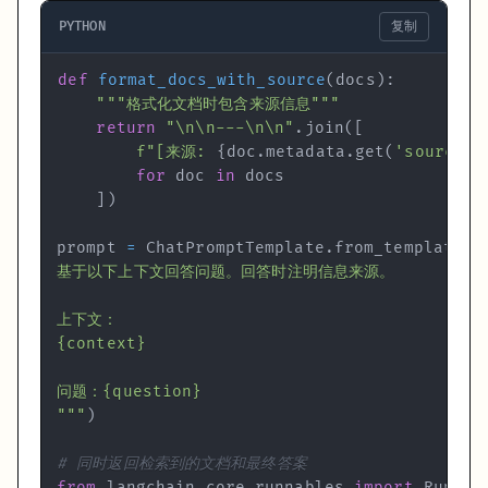
PYTHON
复制
def
format_docs_with_source
(
docs
)
:
"""格式化文档时包含来源信息"""
return
"\n\n---\n\n"
.
join
(
[
f"[来源: 
{
doc
.
metadata
.
get
(
'source'
,
for
 doc 
in
]
)
prompt 
=
 ChatPromptTemplate
.
from_template
(
"""
)
# 同时返回检索到的文档和最终答案
from
 langchain_core
.
runnables 
import