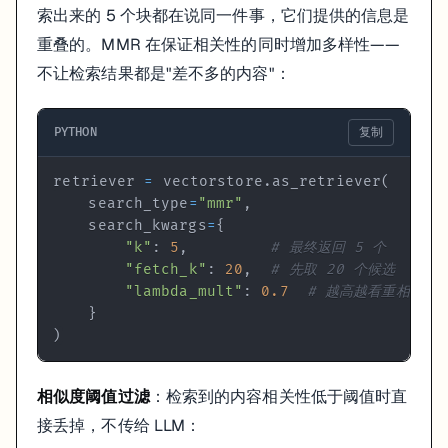
索出来的 5 个块都在说同一件事，它们提供的信息是
重叠的。MMR 在保证相关性的同时增加多样性——
不让检索结果都是"差不多的内容"：
PYTHON
复制
retriever 
=
 vectorstore
.
as_retriever
(
    search_type
=
"mmr"
,
    search_kwargs
=
{
"k"
:
5
,
# 最终返回 5 个
"fetch_k"
:
20
,
# 先取 20 个候选
"lambda_mult"
:
0.7
# 越高越看重相关性
}
)
相似度阈值过滤
：检索到的内容相关性低于阈值时直
接丢掉，不传给 LLM：