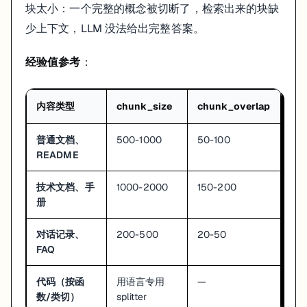
"k"
: 
5
,         
# 最终返回 5 个
块太小：一个完整的概念被切断了，检索出来的块缺
"fetch_k"
: 
20
,  
# 先取 20 个候选
少上下文，LLM 没法给出完整答案。
"lambda_mult"
: 
0.7
# 越高越看重相关性，越低越看重
    }

经验值参考
：
相似度阈值过滤
：检索到的内容相关性低于阈值时直接丢掉，不传给 LL
内容类型
chunk_size
chunk_overlap
retriever = vectorstore.as_retriever(

    search_type=
"similarity_score_threshold"
,

普通文档、
500-1000
50-100
    search_kwargs={
"score_threshold"
: 
0.7
, 
"k"
: 
5
}

README
这个设置可以减少 LLM 拿到无关内容后编造答案的概率。实际项目里
技术文档、手
1000-2000
150-200
册
在 Prompt 里显示来源
对话记录、
200-500
20-50
FAQ
让 RAG 能告诉用户"这个答案来自哪个文档"：
def
format_docs_with_source
(
docs
):

代码（按函
用语言专用
—
"""格式化文档时包含来源信息"""
数/类切）
splitter
return
"\n\n---\n\n"
.join([
