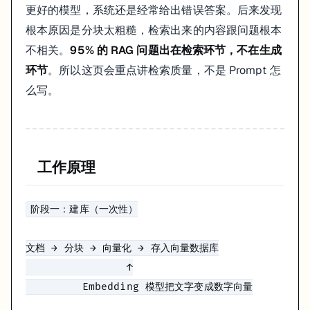
loader = TextLoader(
"./knowledge.txt"
, encoding=
"utf-8"
更好的模型，系统还是经常给出错误答案。后来发现
documents = loader.load()

根本原因是分块太粗糙，检索出来的内容跟问题根本
# 2. 分块
不相关。
95% 的 RAG 问题出在检索环节，不在生成
splitter = RecursiveCharacterTextSplitter(chunk_size=
50
环节
。所以这页会重点讲检索质量，不是 Prompt 怎
chunks = splitter.split_documents(documents)

么写。
# 3. 向量化 + 存入 Chroma
embeddings = OpenAIEmbeddings()

vectorstore = Chroma.from_documents(chunks, embeddings)

# 4. 创建检索器
工作原理
retriever = vectorstore.as_retriever(search_kwargs={
"k"
# 5. RAG Chain
阶段一：建库（一次性）

def
format_docs
(
docs
):

return
"\n\n"
.join(doc.page_content 
for
 doc 
in
 docs)
文档 → 分块 → 向量化 → 存入向量数据库

prompt = ChatPromptTemplate.from_template(
"""

                ↑

基于以下上下文回答问题。如果上下文中没有相关信息，就说"我在文档中
         Embedding 模型把文字变成数字向量

上下文：
