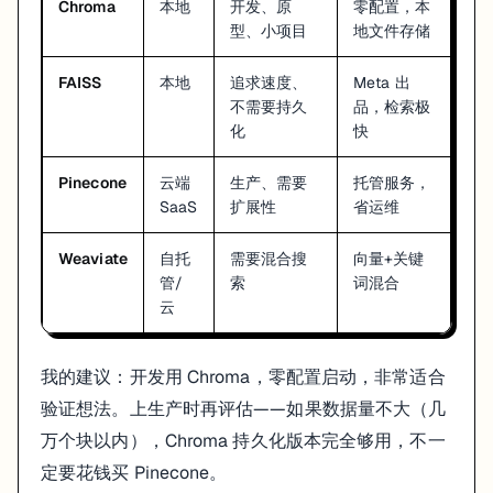
Chroma
本地
开发、原
零配置，本
型、小项目
地文件存储
动手练习
FAISS
本地
追求速度、
Meta 出
把你自己的一份 PDF 或 Markdown 文档跑成一个问答系统：
不需要持久
品，检索极
化
快
# TODO 1：加载你的文档（PDF 或 .txt 或 .md）
Pinecone
云端
生产、需要
托管服务，
# TODO 2：调整分块参数（从 chunk_size=500, chunk_overlap
SaaS
扩展性
省运维
# TODO 3：创建向量数据库并存储
Weaviate
自托
需要混合搜
向量+关键
管/
索
词混合
# TODO 4：测试检索效果（retriever.invoke("你的问题") 看返
云
# TODO 5：组装完整的 RAG Chain 并运行
我的建议：开发用 Chroma，零配置启动，非常适合
# 进阶：尝试把检索策略从 similarity 换成 mmr，对比效果差异
验证想法。上生产时再评估——如果数据量不大（几
小结
万个块以内），Chroma 持久化版本完全够用，不一
定要花钱买 Pinecone。
RAG 的核心是"先检索后生成"——LLM 基于检索到的文档内容