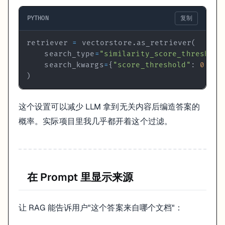
PYTHON
复制
retriever 
=
 vectorstore
.
as_retriever
(
    search_type
=
"similarity_score_threshold
    search_kwargs
=
{
"score_threshold"
:
0.7
,
)
这个设置可以减少 LLM 拿到无关内容后编造答案的
概率。实际项目里我几乎都开着这个过滤。
在 Prompt 里显示来源
让 RAG 能告诉用户"这个答案来自哪个文档"：