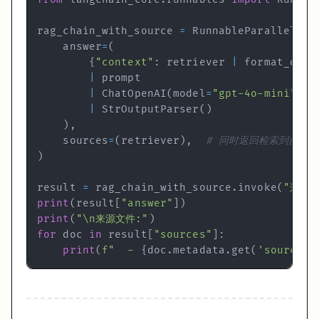
rag_chain_with_source 
=
 RunnableParallel
(
    answer
=
(
{
"context"
:
 retriever 
|
 format_docs
|
|
 ChatOpenAI
(
model
=
"gpt-4o-mini"
,
 t
|
 StrOutputParser
(
)
)
,
    sources
=
(
retriever
)
,
# 同时返回检索到的文
)
result 
=
 rag_chain_with_source
.
invoke
(
"这个
print
(
result
[
"answer"
]
)
print
(
"\n来源文件:"
)
for
 doc 
in
 result
[
"sources"
]
:
print
(
f"  - 
{
doc
.
metadata
.
get
(
'source'
)