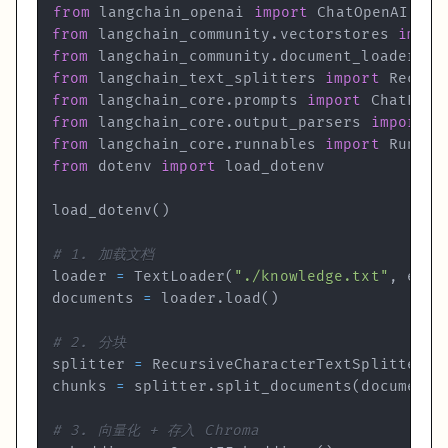
from
 langchain_community.document_loaders 
import
 TextLoa
from
 langchain_openai 
import
 ChatOpenAI
,
loader = TextLoader(
"./doc.txt"
, encoding=
"utf-8"
)

from
 langchain_community
.
vectorstores 
impor
from
 langchain_community
.
document_loaders 
i
# PDF（常用，装 pypdf 包）
from
 langchain_text_splitters 
import
from
 langchain_community.document_loaders 
import
 PyPDFLo
from
 langchain_core
.
prompts 
import
loader = PyPDFLoader(
"./doc.pdf"
)

from
 langchain_core
.
output_parsers 
import
from
 langchain_core
.
runnables 
import
# Word 文档（装 python-docx）
from
 dotenv 
import
from
 langchain_community.document_loaders 
import
 Docx2t
loader = Docx2txtLoader(
"./doc.docx"
)

load_dotenv
(
)
# 网页
# 1. 加载文档
from
 langchain_community.document_loaders 
import
 WebBas
loader 
=
 TextLoader
(
"./knowledge.txt"
,
 enco
loader = WebBaseLoader(
"https://example.com/article"
)

documents 
=
 loader
.
load
(
)
# CSV
from
 langchain_community.document_loaders.csv_loader 
im
# 2. 分块
loader = CSVLoader(
"./data.csv"
)

splitter 
=
 RecursiveCharacterTextSplitter
(
c
chunks 
=
 splitter
.
split_documents
(
documents
# 批量加载整个目录
from
 langchain_community.document_loaders 
import
 Direct
# 3. 向量化 + 存入 Chroma
loader = DirectoryLoader(
"./docs/"
, glob=
"**/*.md"
, sho