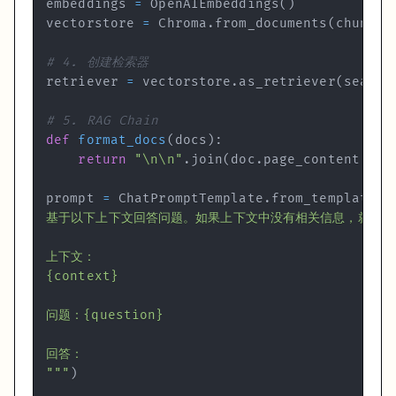
embeddings 
=
 OpenAIEmbeddings
(
)
vectorstore 
=
 Chroma
.
from_documents
(
chunks
,
# 加载
# 4. 创建检索器
retriever 
=
 vectorstore
.
as_retriever
(
search
分块：这里最影响 RAG 质量
# 5. RAG Chain
def
format_docs
(
docs
)
:
分块策略是 RAG 里最被低估的环节，也是出问题最多的地方。
return
"\n\n"
.
join
(
doc
.
page_content 
for
块太大：一个块里混了好几个不同主题的内容，检索出来的"相关块"会引入
prompt 
=
 ChatPromptTemplate
.
from_template
(
块太小：一个完整的概念被切断了，检索出来的块缺少上下文，LLM 没
经验值参考
：
内容类型
chunk_size
chunk_overlap
普通文档、README
500-1000
50-100
技术文档、手册
1000-2000
150-200
对话记录、FAQ
200-500
20-50
代码（按函数/类切）
用语言专用 splitter
—
"""
)
from
 langchain_text_splitters 
import
 RecursiveCharacterT