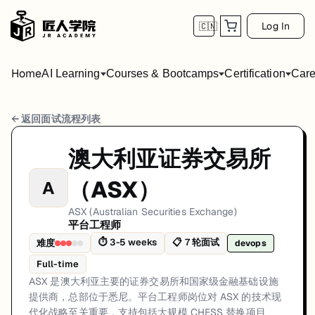
Log In
🇨🇳
Home
AI Learning
Courses & Bootcamps
Certification
Care
ASX (Australian Securities Exchange)
← 返回面试流程列表
岗位方向: devops
澳大利亚证券交易所
ASX 是澳大利亚主要的证券交易所和国家级金融基础设施提供商，总部位于
（ASX）
A
ASX (Australian Securities Exchange)的平台工程师面试共
ASX (Australian Securities Exchange)
第1轮 (30-45 minutes to complete, 1-2 w
平台工程师
⏱
3-5 weeks
📋
7
轮面试
难度
devops
面试亮点: CHESS replacement project deploys on cloud - Platform Engine
Full-time
标签: ASX, Platform Engineer, DevOps, Financial Infrastructure, Sydn
ASX 是澳大利亚主要的证券交易所和国家级金融基础设施
提供商，总部位于悉尼。平台工程师岗位对 ASX 的技术现
代化战略至关重要，支持包括大规模 CHESS 替换项目