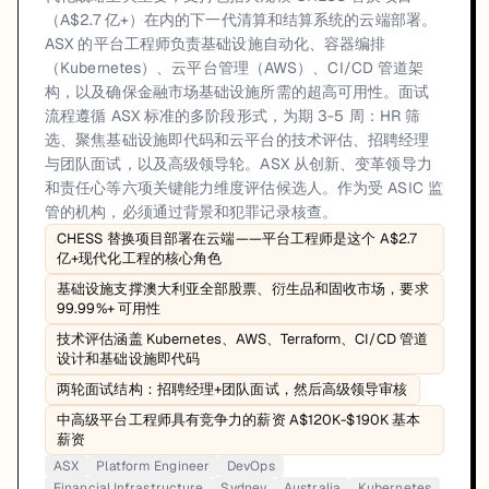
（A$2.7 亿+）在内的下一代清算和结算系统的云端部署。
ASX 的平台工程师负责基础设施自动化、容器编排
（Kubernetes）、云平台管理（AWS）、CI/CD 管道架
构，以及确保金融市场基础设施所需的超高可用性。面试
流程遵循 ASX 标准的多阶段形式，为期 3-5 周：HR 筛
选、聚焦基础设施即代码和云平台的技术评估、招聘经理
与团队面试，以及高级领导轮。ASX 从创新、变革领导力
和责任心等六项关键能力维度评估候选人。作为受 ASIC 监
管的机构，必须通过背景和犯罪记录核查。
CHESS 替换项目部署在云端——平台工程师是这个 A$2.7
亿+现代化工程的核心角色
基础设施支撑澳大利亚全部股票、衍生品和固收市场，要求
99.99%+ 可用性
技术评估涵盖 Kubernetes、AWS、Terraform、CI/CD 管道
设计和基础设施即代码
两轮面试结构：招聘经理+团队面试，然后高级领导审核
中高级平台工程师具有竞争力的薪资 A$120K-$190K 基本
薪资
ASX
Platform Engineer
DevOps
Financial Infrastructure
Sydney
Australia
Kubernetes