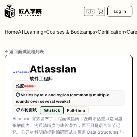
Log In
🇨🇳
Home
AI Learning
Courses & Bootcamps
Certification
Care
Atlassian 软件工程师 面试流程
← 返回面试流程列表
岗位方向: fullstack
Atlassian
Atlassian 官方发布了工程面试指南，强调评估重点是问题拆解能力、
软件工程师
Atlassian的软件工程师面试共8轮，以下是每轮面试的详细流程和准备
难度
⏱
Varies by role and region (commonly multiple
第1轮 (Varies): 从 Atlassian 官方 care
rounds over several weeks)
面试亮点: Engineering handbook explicitly describes interview expectati
📋
8
轮面试
Full-time
fullstack
标签: Atlassian, Engineering Handbook, Coding Interview, System Des
Atlassian 官方发布了工程面试指南，强调评估重点是问题
拆解能力、沟通清晰度与成长潜力，而不只是语言细节记
忆。公开材料明确提到编码面试会覆盖 Data Structures 与