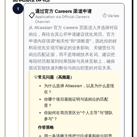
1
通过官方 Careers 渠道申请
📋
⏱
Varies
Application via Official Careers
Channel
从 Atlassian 官方 careers 页面进入并选择对应
岗位，再结合其公开申请建议优化简历。官方
申请内容强调“相关性”和“清晰度”，因此你的材
料应优先呈现可验证的业务影响、关键责任与
岗位匹配证据，而不是堆砌技术名词。建议把
每段经历都落到结果指标与具体贡献上，确保
面试官能快速判断你与岗位职责的对应关系。
💡
常见问题（高频题）
为什么选择 Atlassian，以及为什么是现
在？
你哪个项目最能证明与该岗位的匹配
度？
你如何在简历里区分“个人主导”与“团队
参与”？
作答策略
用一条清晰主线把过往成果和岗位职责