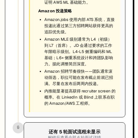
证明 AWS ML 基础能力。
Amazon 投递策略
Amazon.jobs 使用内部 ATS 系统，直接
投递比通过第三方招聘网站获得更高的
追踪优先级。
Amazon MLE 级别通常为 L4（初级）
到 L7（首席）。JD 会通过要求的工作
年限暗示级别。L4-L5 侧重编码和 ML
基础；L6+ 侧重系统设计和跨团队影响
力。据此调整简历深度。
Amazon 招聘节奏很快——团队通常滚
动筛选，职位可能在发布截止前就已招
满。尽量在发布后两周内投递。
内推能显著提高获得 recruiter screen 的
概率。在 LinkedIn 或 Blind 上联系在职
的 Amazon/AWS 工程师。
🔒
还有
5
轮面试流程未显示
解锁后查看全部
6
轮面试详情