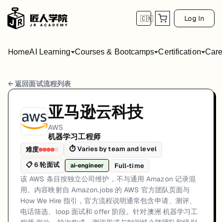
Log In
🇨🇳
Home
AI Learning
Courses & Bootcamps
Certification
Care
AWS 机器学习工程师 面试流程
← 返回面试流程列表
岗位方向: ai-engineer
亚马逊云科技
该 AWS 条目按独立公司维护，不与通用 Amazon 记录混用。内容映射自
AWS
机器学习工程师
AWS的机器学习工程师面试共6轮，以下是每轮面试的详细流程和准备建
⏱
Varies by team and level
难度
第1轮 (Varies): 通过官方 Amazon.jobs 投递
📋
6
轮面试
Full-time
ai-engineer
面试亮点: AWS records are handled separately from generic Amazon entri
该 AWS 条目按独立公司维护，不与通用 Amazon 记录混
用。内容映射自 Amazon.jobs 的 AWS 官方团队页面与
标签: AWS, Australia, Machine Learning Engineer, AWS, Official Caree
How We Hire 指引，官方流程说明通常包含申请、测评、
电话筛选、loop 面试和 offer 阶段。针对澳洲 机器学习工