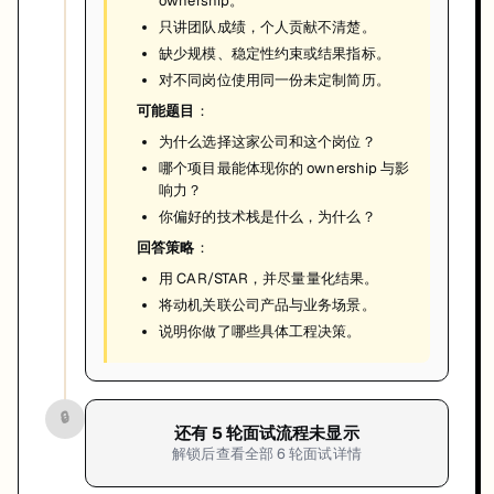
ownership。
只讲团队成绩，个人贡献不清楚。
缺少规模、稳定性约束或结果指标。
对不同岗位使用同一份未定制简历。
可能题目
：
为什么选择这家公司和这个岗位？
哪个项目最能体现你的 ownership 与影
响力？
你偏好的技术栈是什么，为什么？
回答策略
：
用 CAR/STAR，并尽量量化结果。
将动机关联公司产品与业务场景。
说明你做了哪些具体工程决策。
🔒
还有
5
轮面试流程未显示
解锁后查看全部
6
轮面试详情