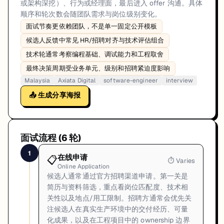
或架构深挖）、行为或经理面，最后进入 offer 沟通。具体
顺序和轮次数会随团队需求与岗位级别变化。
面试节奏更依赖团队，不是单一固定公开模板
候选人反馈中常见 HR/招聘对齐与技术评估组合
技术轮通常考察编程基础、调试能力和工程取舍
最终决策周期受业务单元、级别和招聘紧迫度影响
Malaysia
Axiata Digital
software-engineer
interview
📤 生成分享海报
面试流程 (
6
轮)
1
在线申请
📋
⏱
Varies
Online Application
候选人通常通过官方招聘渠道申请。第一关是
简历与资料筛选，重点看岗位匹配度、技术相
关性以及地点/用工限制。招聘方通常会优先关
注候选人在真实生产环境中的交付经历、可量
化成果，以及在工程项目中的 ownership 边界