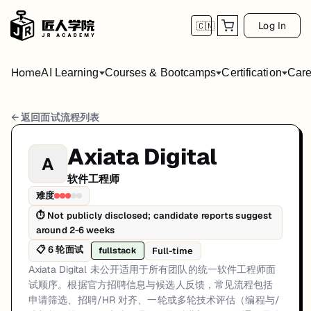
Log In
🇨🇳
Home
AI Learning
Courses & Bootcamps
Certification
Care
Axiata Digital 软件工程师 面试流程
← 返回面试流程列表
岗位方向: fullstack
Axiata Digital
A
Axiata Digital 未公开适用于所有团队的统一软件工程师面试
软件工程师
Axiata Digital的软件工程师面试共6轮，以下是每轮面试的详细流程和
难度
⏱
Not publicly disclosed; candidate reports suggest
第1轮 (Varies): 候选人通常通过官方招聘渠道申请。第一
around 2-6 weeks
面试亮点: Interview sequencing is team-dependent rather than a single 
📋
6
轮面试
Full-time
fullstack
标签: Malaysia, Axiata Digital, software-engineer, interview
Axiata Digital 未公开适用于所有团队的统一软件工程师面
试顺序。根据官方招聘信息与候选人反馈，常见流程包括
申请筛选、招聘/HR 对齐、一轮或多轮技术评估（编程与/