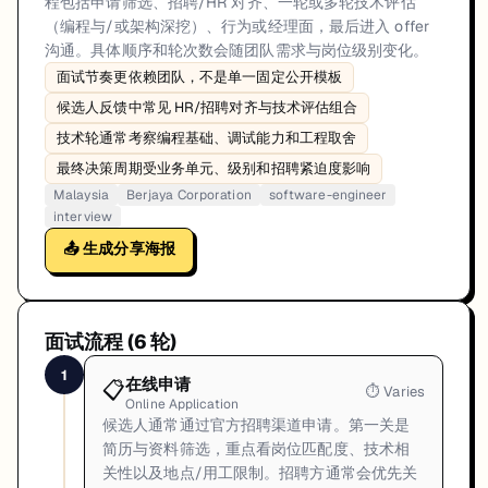
程包括申请筛选、招聘/HR 对齐、一轮或多轮技术评估
（编程与/或架构深挖）、行为或经理面，最后进入 offer
沟通。具体顺序和轮次数会随团队需求与岗位级别变化。
面试节奏更依赖团队，不是单一固定公开模板
候选人反馈中常见 HR/招聘对齐与技术评估组合
技术轮通常考察编程基础、调试能力和工程取舍
最终决策周期受业务单元、级别和招聘紧迫度影响
Malaysia
Berjaya Corporation
software-engineer
interview
📤 生成分享海报
面试流程 (
6
轮)
1
在线申请
📋
⏱
Varies
Online Application
候选人通常通过官方招聘渠道申请。第一关是
简历与资料筛选，重点看岗位匹配度、技术相
关性以及地点/用工限制。招聘方通常会优先关