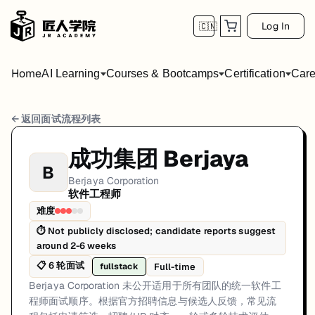
Log In
🇨🇳
Home
AI Learning
Courses & Bootcamps
Certification
Care
Berjaya Corporation 软件工程师 面试流程
← 返回面试流程列表
岗位方向: fullstack
成功集团 Berjaya
B
Berjaya Corporation 未公开适用于所有团队的统一软件工
Berjaya Corporation
软件工程师
Berjaya Corporation的软件工程师面试共6轮，以下是每轮面试的详
难度
第1轮 (Varies): 候选人通常通过官方招聘渠道申请。第一
⏱
Not publicly disclosed; candidate reports suggest
around 2-6 weeks
面试亮点: Interview sequencing is team-dependent rather than a single 
📋
6
轮面试
Full-time
fullstack
标签: Malaysia, Berjaya Corporation, software-engineer, interview
Berjaya Corporation 未公开适用于所有团队的统一软件工
程师面试顺序。根据官方招聘信息与候选人反馈，常见流