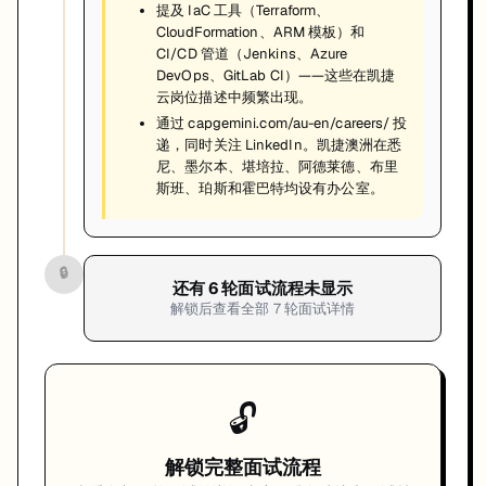
提及 IaC 工具（Terraform、
CloudFormation、ARM 模板）和
CI/CD 管道（Jenkins、Azure
DevOps、GitLab CI）——这些在凯捷
云岗位描述中频繁出现。
通过 capgemini.com/au-en/careers/ 投
递，同时关注 LinkedIn。凯捷澳洲在悉
尼、墨尔本、堪培拉、阿德莱德、布里
斯班、珀斯和霍巴特均设有办公室。
🔒
还有
6
轮面试流程未显示
解锁后查看全部
7
轮面试详情
🔓
解锁完整面试流程