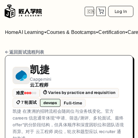
Log In
🇨🇳
Home
AI Learning
Courses & Bootcamps
Certification
Care
Capgemini 云工程师 面试流程
← 返回面试流程列表
岗位方向: devops
凯捷
凯捷 在澳洲的招聘流程会随岗位与业务线变化。官方 careers 信息通常
Capgemini
云工程师
Capgemini的云工程师面试共7轮，以下是每轮面试的详细流程和准备建
⏱
Varies by practice and requisition
难度
第1轮 (Varies): 通过 凯捷 官方 careers/jo
📋
7
轮面试
Full-time
devops
面试亮点: Capgemini uses official careers/jobs channels with requisitio
凯捷 在澳洲的招聘流程会随岗位与业务线变化。官方
careers 信息通常体现“申请、筛选/测评、多轮面试、最终
标签: Capgemini, Australia, Cloud Engineer, IT Consulting, Official Car
offer”的分阶段结构，但具体顺序和深度因职位和团队语境
而异。对于 云工程师 岗位，轮次和题型应以 recruiter 通