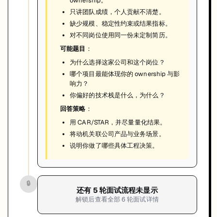
ownership。
只讲团队成绩，个人贡献不清楚。
缺少规模、稳定性约束或结果指标。
对不同岗位使用同一份未定制简历。
可能题目
：
为什么选择这家公司和这个岗位？
哪个项目最能体现你的 ownership 与影
响力？
你偏好的技术栈是什么，为什么？
回答策略
：
用 CAR/STAR，并尽量量化结果。
将动机关联公司产品与业务场景。
说明你做了哪些具体工程决策。
🔒
还有
5
轮面试流程未显示
解锁后查看全部
6
轮面试详情