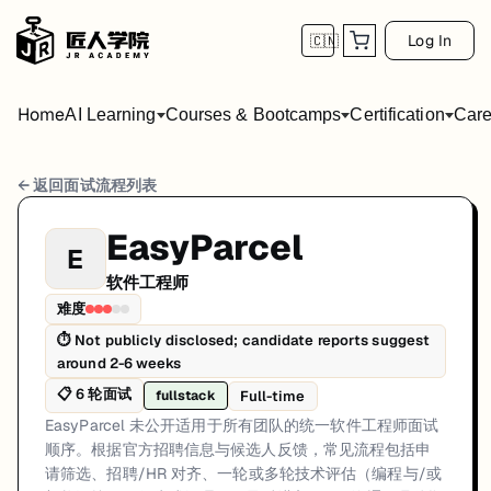
Log In
🇨🇳
Home
AI Learning
Courses & Bootcamps
Certification
Care
EasyParcel 软件工程师 面试流程
← 返回面试流程列表
岗位方向: fullstack
EasyParcel
E
EasyParcel 未公开适用于所有团队的统一软件工程师面试顺序。根
软件工程师
EasyParcel的软件工程师面试共6轮，以下是每轮面试的详细流程和准
难度
⏱
Not publicly disclosed; candidate reports suggest
第1轮 (Varies): 候选人通常通过官方招聘渠道申请。第一
around 2-6 weeks
面试亮点: Interview sequencing is team-dependent rather than a single 
📋
6
轮面试
Full-time
fullstack
标签: Malaysia, EasyParcel, software-engineer, interview
EasyParcel 未公开适用于所有团队的统一软件工程师面试
顺序。根据官方招聘信息与候选人反馈，常见流程包括申
请筛选、招聘/HR 对齐、一轮或多轮技术评估（编程与/或