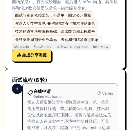
架构深挖）、行为或经理面，最后进入 offer 沟通。具体顺
序和轮次数会随团队需求与岗位级别变化。
面试节奏更依赖团队，不是单一固定公开模板
候选人反馈中常见 HR/招聘对齐与技术评估组合
技术轮通常考察编程基础、调试能力和工程取舍
最终决策周期受业务单元、级别和招聘紧迫度影响
Malaysia
EasyParcel
software-engineer
interview
📤 生成分享海报
面试流程 (
6
轮)
1
在线申请
📋
⏱
Varies
Online Application
候选人通常通过官方招聘渠道申请。第一关是
简历与资料筛选，重点看岗位匹配度、技术相
关性以及地点/用工限制。招聘方通常会优先关
注候选人在真实生产环境中的交付经历、可量
化成果，以及在工程项目中的 ownership 边界