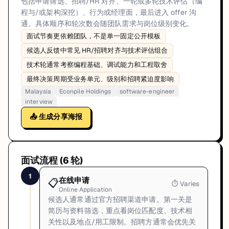
包括申请筛选、招聘/HR 对齐、一轮或多轮技术评估（编
程与/或架构深挖）、行为或经理面，最后进入 offer 沟
通。具体顺序和轮次数会随团队需求与岗位级别变化。
面试节奏更依赖团队，不是单一固定公开模板
候选人反馈中常见 HR/招聘对齐与技术评估组合
技术轮通常考察编程基础、调试能力和工程取舍
最终决策周期受业务单元、级别和招聘紧迫度影响
Malaysia
Econpile Holdings
software-engineer
interview
📤 生成分享海报
面试流程 (
6
轮)
1
在线申请
📋
⏱
Varies
Online Application
候选人通常通过官方招聘渠道申请。第一关是
简历与资料筛选，重点看岗位匹配度、技术相
关性以及地点/用工限制。招聘方通常会优先关