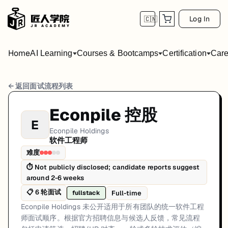
Log In
🇨🇳
Home
AI Learning
Courses & Bootcamps
Certification
Care
Econpile Holdings 软件工程师 面试流程
← 返回面试流程列表
岗位方向: fullstack
Econpile 控股
E
Econpile Holdings 未公开适用于所有团队的统一软件工程
Econpile Holdings
软件工程师
Econpile Holdings的软件工程师面试共6轮，以下是每轮面试的详细
难度
第1轮 (Varies): 候选人通常通过官方招聘渠道申请。第一
⏱
Not publicly disclosed; candidate reports suggest
around 2-6 weeks
面试亮点: Interview sequencing is team-dependent rather than a single 
📋
6
轮面试
Full-time
fullstack
标签: Malaysia, Econpile Holdings, software-engineer, interview
Econpile Holdings 未公开适用于所有团队的统一软件工程
师面试顺序。根据官方招聘信息与候选人反馈，常见流程