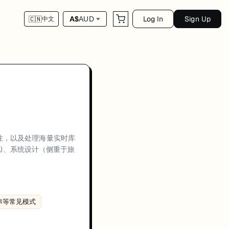
Log In
Sign Up
A$
AUD
🇨🇳
中文
程通常包括在线测评，随后是技术初筛和多轮现场面试，涵盖编程 (DSA)、
用性，以及处理海量实时库
ems (Strings, DP, 2D Arrays)、System Design: focus on multi-tier cac
A)、系统设计（侧重于旅
符串等常见模式