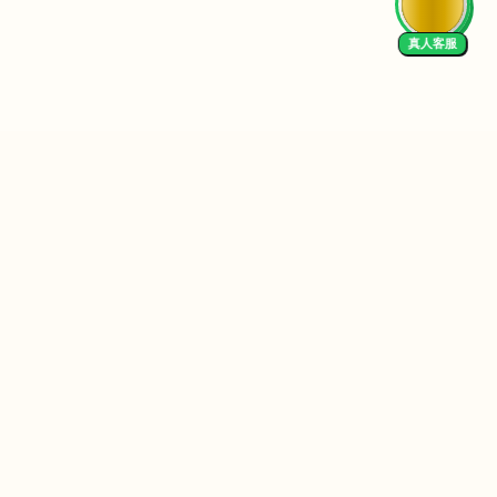
真人客服
 Us
We Accept
EN
I in Practice
University Resources
I Productivity
University of Melbourne
I Data Analysis
University of Queensland
I Finance
UNSW Sydney
I Content Creation
University of Sydney