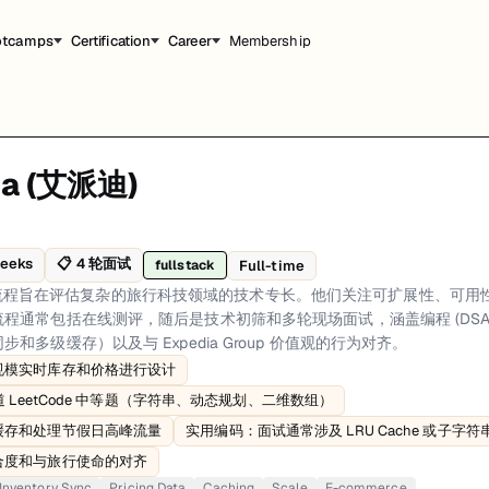
otcamps
Certification
Career
Membership
ia (艾派迪)
专长。他们关注可扩展性、可用性，以及处理海量实时库存和价格数据的能力。流
和准备建议。
weeks
📋
4
轮面试
Full-time
fullstack
 Expedia Group 价值观的一致性。
p 的面试流程旨在评估复杂的旅行科技领域的技术专长。他们关注可扩展性、可
cing at scale、Online Assessment: typically 3 LeetCode Medium probl
程通常包括在线测评，随后是技术初筛和多轮现场面试，涵盖编程 (DS
和多级缓存）以及与 Expedia Group 价值观的行为对齐。
Scale, E-commerce
规模实时库存和价格进行设计
道 LeetCode 中等题（字符串、动态规划、二维数组）
缓存和处理节假日高峰流量
实用编码：面试通常涉及 LRU Cache 或子字
合度和与旅行使命的对齐
Inventory Sync
Pricing Data
Caching
Scale
E-commerce