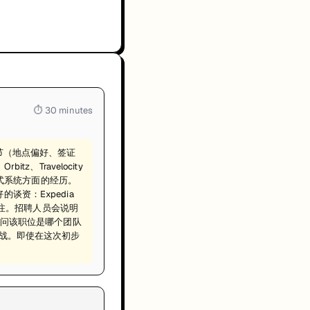
⏱
30 minutes
细节（地点偏好、签证
itz、Travelocity
式系统方面的经历。
谈资：Expedia
注。招聘人员会说明
。询问该职位是哪个团队
挑战。即使在这次初步