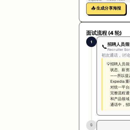
📤 生成分享海报
面试流程 (
4
轮)
1
招聘人员筛
📞
Recruiter Sc
初次通话，讨论背
💡
招聘人员筛
状态、薪资期望）
——所以提
Exped
对统一平台
完整流程通
和产品领域
通话中，招
🔒