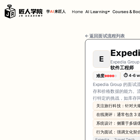
Home
AI Learning
Courses & Bo
学
AI
来匠人
Expedia Group 软件工程师 面试流程
← 返回面试流程列表
岗位方向: fullstack
Exped
E
Expedia Group 的面试流程旨在评估复杂的旅行科技领域的技术
Expedia Group
软件工程师
Expedia Group的软件工程师面试共4轮，以下是每轮面试的详细流程
⏱
4-6 
难度
第1轮 (30 minutes): 初次通话，讨论背景、对旅行科技的兴趣以及与
Expedia Grou
面试亮点: Travel Tech focus: designing for real-time inventory and pri
存和价格数据的能力。流
行特定的挑战，如库存同步
标签: Expedia, Travel Tech, Inventory Sync, Pricing Data, Caching, 
关注旅行科技：针对大
在线测评：通常包含 3 
系统设计：侧重于多级
行为面试：强调文化契
Expedia
Travel Tech