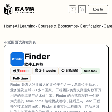
Log In
🇨🇳
Home
AI Learning
Courses & Bootcamps
Certification
Care
Finder 软件工程师 面试流程
← 返回面试流程列表
岗位方向: fullstack
Finder
Finder 是澳大利亚最大的比价平台之一，总部位于悉尼，业务遍及全球 80 多个
软件工程师
Finder的软件工程师面试共6轮，以下是每轮面试的详细流程和准备建议
⏱
3-5 weeks
📋
6
轮面试
难度
fullstack
Full-time
第1轮 (30 minutes): 与 Finder 招聘人员的初始电
Finder 是澳大利亚最大的比价平台之一，总部位于悉尼，
面试亮点: Take-home coding challenge is the core technical assessment,
业务遍及全球 80 多个国家。工程团队负责支撑服务数百万
用户的高流量产品比价引擎。Finder 的面试流程以一个较
标签: Finder, Sydney, FinTech, Comparison Platform, Software Engine
为完整的 Take-home 编程挑战著称，随后是与 Lead 工程
师的技术深度面谈。Finder 看重实际工程能力、产品意识