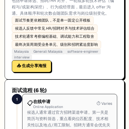
包括申请筛选、招聘/HR 对齐、一轮或多轮技术评估（编
程与/或架构深挖）、行为或经理面，最后进入 offer 沟
通。具体顺序和轮次数会随团队需求与岗位级别变化。
面试节奏更依赖团队，不是单一固定公开模板
候选人反馈中常见 HR/招聘对齐与技术评估组合
技术轮通常考察编程基础、调试能力和工程取舍
最终决策周期受业务单元、级别和招聘紧迫度影响
Malaysia
Generali Malaysia
software-engineer
interview
📤 生成分享海报
面试流程 (
6
轮)
1
在线申请
📋
⏱
Varies
Online Application
候选人通常通过官方招聘渠道申请。第一关是
简历与资料筛选，重点看岗位匹配度、技术相
关性以及地点/用工限制。招聘方通常会优先关