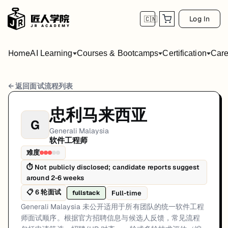
Log In
🇨🇳
Home
AI Learning
Courses & Bootcamps
Certification
Care
Generali Malaysia 软件工程师 面试流程
← 返回面试流程列表
岗位方向: fullstack
忠利马来西亚
G
Generali Malaysia 未公开适用于所有团队的统一软件工程
Generali Malaysia
软件工程师
Generali Malaysia的软件工程师面试共6轮，以下是每轮面试的详细
难度
第1轮 (Varies): 候选人通常通过官方招聘渠道申请。第一
⏱
Not publicly disclosed; candidate reports suggest
around 2-6 weeks
面试亮点: Interview sequencing is team-dependent rather than a single 
📋
6
轮面试
Full-time
fullstack
标签: Malaysia, Generali Malaysia, software-engineer, interview
Generali Malaysia 未公开适用于所有团队的统一软件工程
师面试顺序。根据官方招聘信息与候选人反馈，常见流程