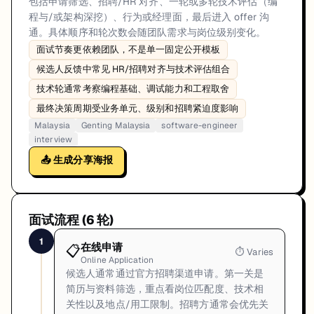
包括申请筛选、招聘/HR 对齐、一轮或多轮技术评估（编
程与/或架构深挖）、行为或经理面，最后进入 offer 沟
通。具体顺序和轮次数会随团队需求与岗位级别变化。
面试节奏更依赖团队，不是单一固定公开模板
候选人反馈中常见 HR/招聘对齐与技术评估组合
技术轮通常考察编程基础、调试能力和工程取舍
最终决策周期受业务单元、级别和招聘紧迫度影响
Malaysia
Genting Malaysia
software-engineer
interview
📤 生成分享海报
面试流程 (
6
轮)
1
在线申请
📋
⏱
Varies
Online Application
候选人通常通过官方招聘渠道申请。第一关是
简历与资料筛选，重点看岗位匹配度、技术相
关性以及地点/用工限制。招聘方通常会优先关