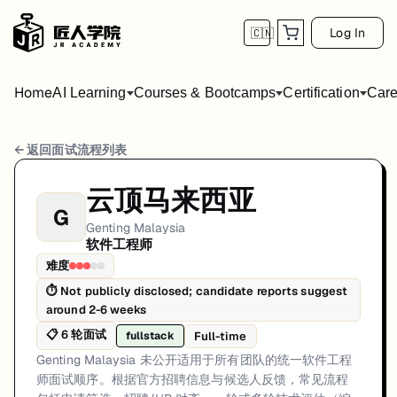
Log In
🇨🇳
Home
AI Learning
Courses & Bootcamps
Certification
Care
Genting Malaysia 软件工程师 面试流程
← 返回面试流程列表
岗位方向: fullstack
云顶马来西亚
G
Genting Malaysia 未公开适用于所有团队的统一软件工程师
Genting Malaysia
软件工程师
Genting Malaysia的软件工程师面试共6轮，以下是每轮面试的详细
难度
第1轮 (Varies): 候选人通常通过官方招聘渠道申请。第一
⏱
Not publicly disclosed; candidate reports suggest
around 2-6 weeks
面试亮点: Interview sequencing is team-dependent rather than a single 
📋
6
轮面试
Full-time
fullstack
标签: Malaysia, Genting Malaysia, software-engineer, interview
Genting Malaysia 未公开适用于所有团队的统一软件工程
师面试顺序。根据官方招聘信息与候选人反馈，常见流程