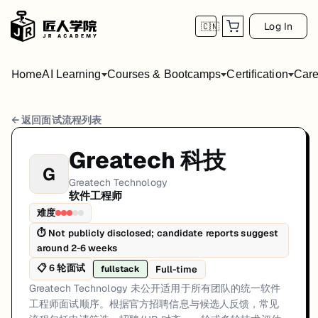
Log In
🇨🇳
Home
AI Learning
Courses & Bootcamps
Certification
Care
Greatech Technology 软件工程师 面试流程
← 返回面试流程列表
岗位方向: fullstack
Greatech 科技
G
Greatech Technology 未公开适用于所有团队的统一软件
Greatech Technology
软件工程师
Greatech Technology的软件工程师面试共6轮，以下是每轮面试的
难度
第1轮 (Varies): 候选人通常通过官方招聘渠道申请。第一
⏱
Not publicly disclosed; candidate reports suggest
around 2-6 weeks
面试亮点: Interview sequencing is team-dependent rather than a single 
📋
6
轮面试
Full-time
fullstack
标签: Malaysia, Greatech Technology, software-engineer, interview
Greatech Technology 未公开适用于所有团队的统一软件
工程师面试顺序。根据官方招聘信息与候选人反馈，常见