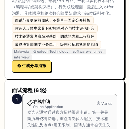
流程包括申请筛选、招聘/HR 对齐、一轮或多轮技术评估
（编程与/或架构深挖）、行为或经理面，最后进入 offer
沟通。具体顺序和轮次数会随团队需求与岗位级别变化。
面试节奏更依赖团队，不是单一固定公开模板
候选人反馈中常见 HR/招聘对齐与技术评估组合
技术轮通常考察编程基础、调试能力和工程取舍
最终决策周期受业务单元、级别和招聘紧迫度影响
Malaysia
Greatech Technology
software-engineer
interview
📤 生成分享海报
面试流程 (
6
轮)
1
在线申请
📋
⏱
Varies
Online Application
候选人通常通过官方招聘渠道申请。第一关是
简历与资料筛选，重点看岗位匹配度、技术相
关性以及地点/用工限制。招聘方通常会优先关