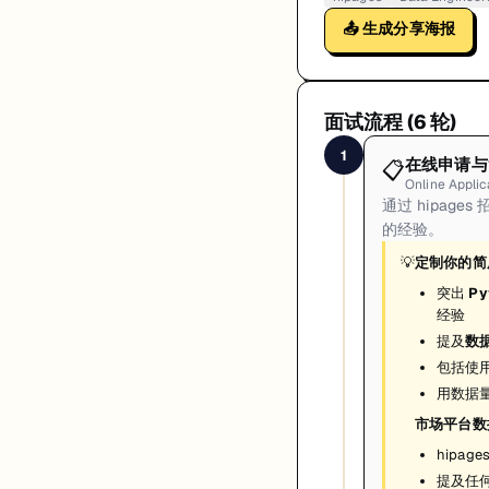
📤 生成分享海报
面试流程 (
6
轮)
1
在线申请与
📋
Online Appli
通过 hipag
的经验。
💡
定制你的简
突出
Py
经验
提及
数
包括使
用数据
市场平台数
hipa
提及任