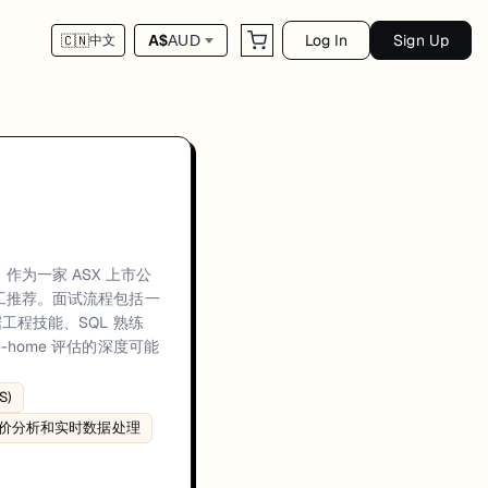
Log In
Sign Up
A$
AUD
🇨🇳
中文
作线索，hipages 依赖强大的数据管道来优化线索匹配、定价算法和技工
作为一家 ASX 上市公
面的经验。
技工推荐。面试流程包括一
 services (AWS)、Technical onsite interview includes discussion of 
工程技能、SQL 熟练
home 评估的深度可能
S)
价分析和实时数据处理