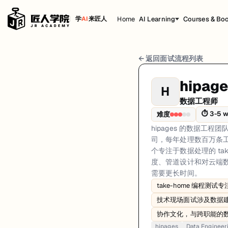
Home
AI Learning
Courses & Bo
学
AI
来匠人
hipages 数据工程师 面试流程
← 返回面试流程列表
岗位方向: data-engineering
hipag
H
hipages 的数据工程团队在驱动市场平台的分析、机器学习模型和商业
数据工程师
hipages的数据工程师面试共6轮，以下是每轮面试的详细流程和准备建
⏱
3-5 
难度
hipages 的数据工
第1轮 (3-5 business days): 通过 hipages 招聘页
司，每年处理数百万条工
面试亮点: Take-home programming test focused on data processing and pi
个专注于数据处理的 ta
度、管道设计和对云端数据
标签: hipages, Data Engineering, Python, SQL, AWS, ETL, Data Pipeli
需要更长时间。
take-home 编程测
技术现场面试涉及数据建模
协作文化，与跨职能的
hipages
Data Engineer