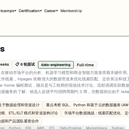
otcamps
Certification
Career
Membership
es
智能方面发挥着关键作用。作为一家 ASX 上市公司，每年处理数百万条工
议。
weeks
📋
6
轮面试
Full-time
data-engineering
程团队在驱动市场平台的分析、机器学习模型和商业智能方面发挥着关键作用。
面或 LinkedIn 提交申请。人才招聘团队评估你在数据工程工具、云平台和管道开发方
作线索，hipages 依赖强大的数据管道来优化线索匹配、定价算法和
peline design、Strong emphasis on SQL, Python, and cloud-based data
ke-home 编程测试，随后是与工程师的现场技术讨论。流程强调实际数据
服务的了解。候选人反馈平均招聘周期约 3 周，但数据岗位由于 take-
ne, Marketplace, Sydney
试专注于数据处理和管道设计
重点考察 SQL、Python 和基于云的数据服务 (AW
、ETL/ELT 模式和管道架构讨论
市场平台数据挑战：线索匹配优化、定
数据和产品团队紧密合作
ing
Python
SQL
AWS
ETL
Data Pipeline
Marketplace
Sydney