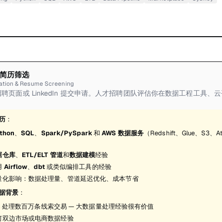
简历筛选
cation & Resume Screening
es 招聘页面或 LinkedIn 提交申请。人才招聘团队评估你在数据工程工具
历
：
thon
、
SQL
、
Spark/PySpark
和
AWS 数据服务
（Redshift、Glue、S3、A
据仓库
、
ETL/ELT 管道
和
数据建模
经验
用
Airflow
、
dbt
或类似编排工具的经验
量化影响：数据处理量、管道延迟优化、成本节省
据背景
：
ges 处理数百万条线索交易 — 大数据量处理经验很有价值
何双边市场或电商数据经验