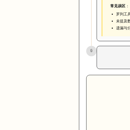
常见误区
：
罗列工
未提及
遗漏与分
🔒