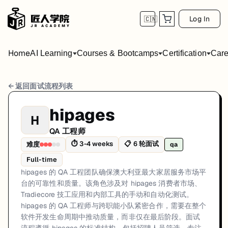
Log In
🇨🇳
Home
AI Learning
Courses & Bootcamps
Certification
Care
hipages QA 工程师 面试流程
← 返回面试流程列表
岗位方向: qa
hipages
H
hipages 的 QA 工程团队确保澳大利亚最大家居服务市场平台的可靠性
QA 工程师
hipages的QA 工程师面试共6轮，以下是每轮面试的详细流程和准备建
⏱
3-4 weeks
📋
6
轮面试
难度
qa
Full-time
第1轮 (3-5 business days): 通过 hipages 招聘
hipages 的 QA 工程团队确保澳大利亚最大家居服务市场平
面试亮点: Take-home test focused on test automation: writing automate
台的可靠性和质量。该角色涉及对 hipages 消费者市场、
Tradiecore 技工应用和内部工具的手动和自动化测试。
标签: hipages, QA, Test Automation, Selenium, Cypress, Playwright, AP
hipages 的 QA 工程师与跨职能小队紧密合作，需要在整个
软件开发生命周期中推动质量，而非仅在最后阶段。面试