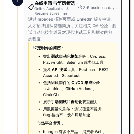
1
在线申请与简历筛选
📋
⏱
3-5 business days
Online Application &
Resume Screening
通过 hipages 招聘页面或 LinkedIn 提交申请。
人才招聘团队筛选简历，关注相关 QA 经验、测
试自动化技能以及对现代测试工具和框架的熟
悉程度。
💡
定制你的简历
：
突出
测试自动化框架
经验：Cypress、
Playwright、Selenium 或类似工具
提及
API 测试
工具：Postman、REST
Assured、Supertest
包括测试套件的
CI/CD 集成
经验
（Jenkins、GitHub Actions、
CircleCI）
展示
手动测试
和
自动化
双重能力
用数据量化影响：测试覆盖率提升、
Bug 检出率、发布周期加速
市场平台背景
：
hipages 有多个产品：消费者 Web、