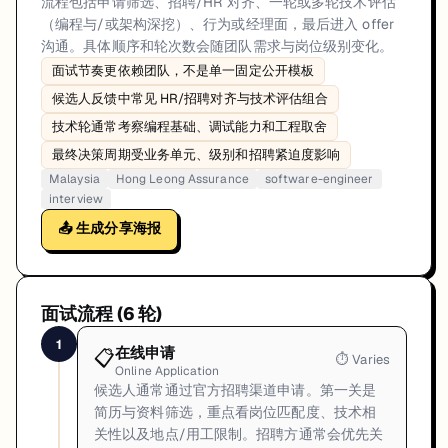
流程包括申请筛选、招聘/HR 对齐、一轮或多轮技术评估
（编程与/或架构深挖）、行为或经理面，最后进入 offer
沟通。具体顺序和轮次数会随团队需求与岗位级别变化。
面试节奏更依赖团队，不是单一固定公开模板
候选人反馈中常见 HR/招聘对齐与技术评估组合
技术轮通常考察编程基础、调试能力和工程取舍
最终决策周期受业务单元、级别和招聘紧迫度影响
Malaysia
Hong Leong Assurance
software-engineer
interview
📤 生成分享海报
面试流程 (
6
轮)
1
在线申请
📋
⏱
Varies
Online Application
候选人通常通过官方招聘渠道申请。第一关是
简历与资料筛选，重点看岗位匹配度、技术相
关性以及地点/用工限制。招聘方通常会优先关