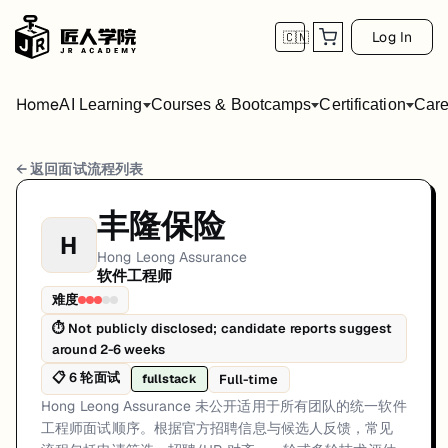
Log In
🇨🇳
Home
AI Learning
Courses & Bootcamps
Certification
Care
Hong Leong Assurance 软件工程师 面试流程
← 返回面试流程列表
岗位方向: fullstack
丰隆保险
H
Hong Leong Assurance 未公开适用于所有团队的统一软件
Hong Leong Assurance
软件工程师
Hong Leong Assurance的软件工程师面试共6轮，以下是每轮面试
难度
第1轮 (Varies): 候选人通常通过官方招聘渠道申请。第一
⏱
Not publicly disclosed; candidate reports suggest
around 2-6 weeks
面试亮点: Interview sequencing is team-dependent rather than a single 
📋
6
轮面试
Full-time
fullstack
标签: Malaysia, Hong Leong Assurance, software-engineer, interview
Hong Leong Assurance 未公开适用于所有团队的统一软件
工程师面试顺序。根据官方招聘信息与候选人反馈，常见