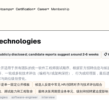
otcamps
Certification
Career
Membership
Technologies
师面试顺序。根据官方招聘信息与候选人反馈，常见流程包括申请筛选、招聘/H
细流程和准备建议。
ublicly disclosed; candidate reports suggest around 2-6 weeks
📋
关是简历与资料筛选，重点看岗位匹配度、技术相关性以及地点/用工限制。招聘
logies 未公开适用于所有团队的统一软件工程师面试顺序。根据官方招聘信息
rigid public template、Candidate-reported flow commonly includes HR/
齐、一轮或多轮技术评估（编程与/或架构深挖）、行为或经理面，最后进入 
求与岗位级别变化。
不是单一固定公开模板
候选人反馈中常见 HR/招聘对齐与技术评估组合
础、调试能力和工程取舍
最终决策周期受业务单元、级别和招聘紧迫度影响
logies
software-engineer
interview