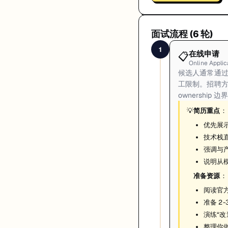
面试流程 (
6
轮)
1
在线申请
📋
Online Applic
候选人通常通过
工限制。招聘
ownership
💡
简历重点
：
优先展
技术栈直
强调与
说明从模
准备资源
：
阅读官方
准备 2
演练“改
整理你