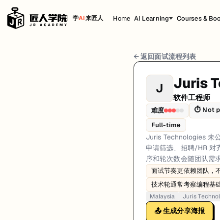
Home
AI Learning
Courses & Bo
学
AI
来匠人
Juris Technologies 软件工程师 面试流程
← 返回面试流程列表
岗位方向: fullstack
Juris 
J
Juris Technologies 未公开适用于所有团队的统一软件工程
软件工程师
Juris Technologies的软件工程师面试共6轮，以下是每轮面试的详
⏱
Not p
难度
第1轮 (Varies): 候选人通常通过官方招聘渠道申请。第一
Full-time
Juris Techno
面试亮点: Interview sequencing is team-dependent rather than a single 
申请筛选、招聘/HR 对
序和轮次数会随团队需
标签: Malaysia, Juris Technologies, software-engineer, interview
面试节奏更依赖团队，
技术轮通常考察编程基
Malaysia
Juris Techno
📤 生成分享海报