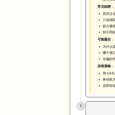
常见陷阱
：
简历泛化
只讲团
缺少规
对不同
可能题目
：
为什么
哪个项目
你偏好
回答策略
：
用 CA
将动机
说明你
🔒