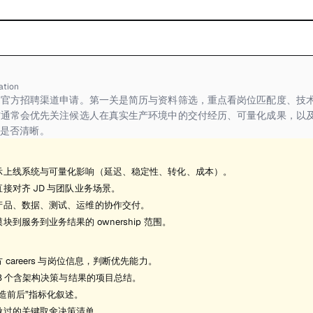
ation
官方招聘渠道申请。第一关是简历与资料筛选，重点看岗位匹配度、技术
方通常会优先关注候选人在真实生产环境中的交付经历、可量化成果，以
 边界是否清晰。
示上线系统与可量化影响（延迟、稳定性、转化、成本）。
接对齐 JD 与团队业务场景。
产品、数据、测试、运维的协作交付。
块到服务到业务结果的 ownership 范围。
 careers 与岗位信息，判断优先能力。
-3 个含架构决策与结果的项目总结。
造前后”指标化叙述。
做过的关键取舍决策清单。