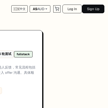
Log In
Sign Up
A$
AUD
🇨🇳
中文
R 对齐、一轮或多轮技术评估（编程与/或架构深挖）、行为或经理面，最后进
6
轮面试
fullstack
方通常会优先关注候选人在真实生产环境中的交付经历、可量化成果，以及在工
与候选人反馈，常见流程包括
recruiter alignment plus technical evaluation、Technical rounds usu
offer 沟通。具体顺