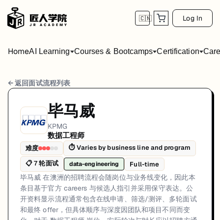
Log In
🇨🇳
Home
AI Learning
Courses & Bootcamps
Certification
Care
KPMG 数据工程师 面试流程
← 返回面试流程列表
岗位方向: data-engineering
毕马威
毕马威 在澳洲的招聘流程会随岗位与业务线变化，因此本条目基于官方 c
KPMG
数据工程师
KPMG的数据工程师面试共7轮，以下是每轮面试的详细流程和准备建议
⏱
Varies by business line and program
难度
第1轮 (Varies): 通过 毕马威 官方 careers 渠
📋
7
轮面试
Full-time
data-engineering
面试亮点: KPMG uses official careers channels with role-dependent int
毕马威 在澳洲的招聘流程会随岗位与业务线变化，因此本
条目基于官方 careers 与候选人指引并采用保守表达。公
标签: KPMG, Australia, Data Engineer, Consulting, Official Careers
开资料显示流程通常包含在线申请、筛选/测评、多轮面试
和最终 offer，但具体顺序与深度因团队和项目不同而变