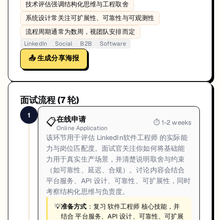
技术评估强调结构化思维与工程取舍
系统设计常关注可扩展性、可靠性与可观测性
流程周期通常为数周，视团队安排而定
LinkedIn
Social
B2B
Software
📤 生成分享海报
面试流程 (
7
轮)
1
在线申请
📋
⏱
1-2 weeks
Online Application
该环节用于评估 LinkedIn软件工程师 的实际能
力与岗位匹配度。面试官关注你如何将基础能
力用于真实生产场景，并清楚说明取舍与约束
（如可靠性、延迟、合规）。讨论内容会结合
平台服务、API 设计、可靠性、可扩展性，同时
考察结构化思维与负责度。
💡
准备方式
：复习 软件工程师 核心技能，并
结合 平台服务、API 设计、可靠性、可扩展