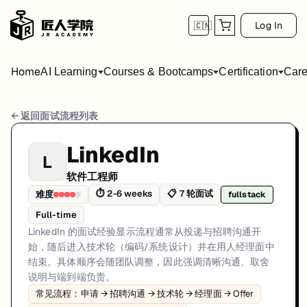
Log In
🇨🇳
Home
AI Learning
Courses & Bootcamps
Certification
Care
LinkedIn 软件工程师 面试流程
← 返回面试流程列表
岗位方向: fullstack
LinkedIn
L
LinkedIn 的面试经验显示流程通常从投递与招聘沟通开始，随后
软件工程师
LinkedIn的软件工程师面试共7轮，以下是每轮面试的详细流程和准备建
⏱
2-6 weeks
📋
7
轮面试
难度
fullstack
Full-time
第1轮 (1-2 weeks): 该环节用于评估 LinkedIn
LinkedIn 的面试经验显示流程通常从投递与招聘沟通开
面试亮点: Common flow: application → recruiter screen → technical roun
始，随后进入技术轮（编码/系统设计）并在用人经理面中
结束。具体顺序会随团队调整，因此强调清晰沟通、取舍
标签: LinkedIn, Social, B2B, Software
说明与端到端负责。
常见流程：申请 → 招聘沟通 → 技术轮 → 经理面 → Offer