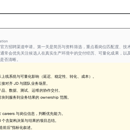
ation
官方招聘渠道申请。第一关是简历与资料筛选，重点看岗位匹配度、技术
方通常会优先关注候选人在真实生产环境中的交付经历、可量化成果，以
 边界是否清晰。
示上线系统与可量化影响（延迟、稳定性、转化、成本）。
接对齐 JD 与团队业务场景。
产品、数据、测试、运维的协作交付。
块到服务到业务结果的 ownership 范围。
 careers 与岗位信息，判断优先能力。
-3 个含架构决策与结果的项目总结。
造前后”指标化叙述。