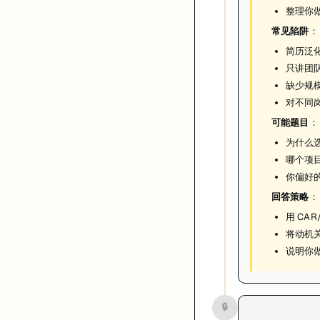
整理你
常见陷阱
：
简历泛化
只讲团
缺少规
对不同
可能题目
：
为什么
哪个项目
你偏好
回答策略
：
用 CA
将动机
说明你
🔒