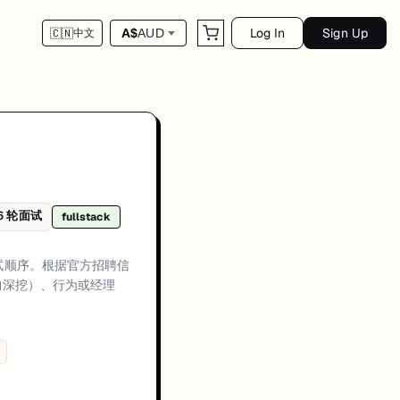
Log In
Sign Up
A$
AUD
🇨🇳
中文
与候选人反馈，常见流程包括申请筛选、招聘/HR 对齐、一轮或多轮技术评估（编程
6
轮面试
fullstack
方通常会优先关注候选人在真实生产环境中的交付经历、可量化成果，以及在工
recruiter alignment plus technical evaluation、Technical rounds usu
工程师面试顺序。根据官方招聘信
构深挖）、行为或经理