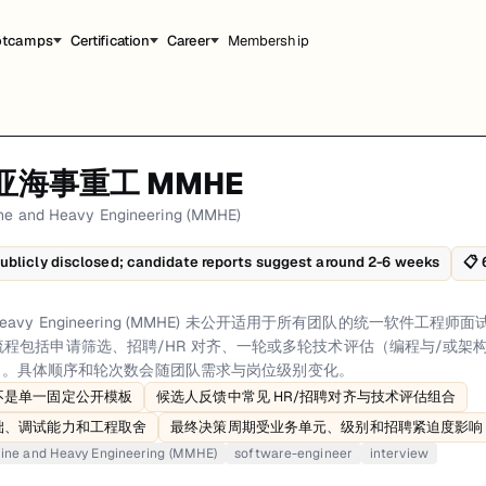
otcamps
Certification
Career
Membership
ng (MMHE) 软件工程师 面试流程
亚海事重工 MMHE
(MMHE) 未公开适用于所有团队的统一软件工程师面试顺序。根据官方招聘信息
ne and Heavy Engineering (MMHE)
软件工程师面试共6轮，以下是每轮面试的详细流程和准备建议。
ublicly disclosed; candidate reports suggest around 2-6 weeks
📋
关是简历与资料筛选，重点看岗位匹配度、技术相关性以及地点/用工限制。招聘
rigid public template、Candidate-reported flow commonly includes HR/
 and Heavy Engineering (MMHE) 未公开适用于所有团队的统一软件
程包括申请筛选、招聘/HR 对齐、一轮或多轮技术评估（编程与/或架
ware-engineer, interview
 沟通。具体顺序和轮次数会随团队需求与岗位级别变化。
不是单一固定公开模板
候选人反馈中常见 HR/招聘对齐与技术评估组合
础、调试能力和工程取舍
最终决策周期受业务单元、级别和招聘紧迫度影响
ine and Heavy Engineering (MMHE)
software-engineer
interview