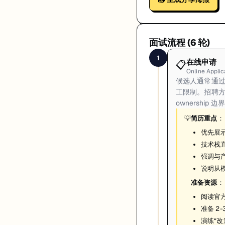
面试流程 (
6
轮)
1
在线申请
📋
Online Applic
候选人通常通过
工限制。招聘
ownership
💡
简历重点
：
优先展
技术栈直
强调与
说明从模
准备资源
：
阅读官方
准备 2
演练“改