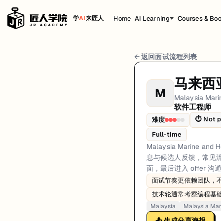
Home
AI Learning
Courses & Bo
学
AI
来匠人
Malaysia Marine and Heavy Engineeri
← 返回面试流程列表
岗位方向: fullstack
马来西
M
Malaysia Marine and Heavy Engineering 
Malaysia Mari
软件工程师
Malaysia Marine and Heavy Engineering (MMHE)的
⏱
Not p
难度
第1轮 (Varies): 候选人通常通过官方招聘渠道申请。第一
Full-time
面试亮点: Interview sequencing is team-dependent rather than a single 
Malaysia Marine
息与候选人反馈，常见流
标签: Malaysia, Malaysia Marine and Heavy Engineering (MMHE), soft
面，最后进入 offer
面试节奏更依赖团队，
技术轮通常考察编程基
Malaysia
Malaysia Mar
📤 生成分享海报