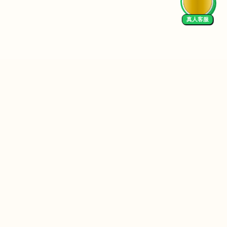
真人客服
 Us
We Accept
EN
I in Practice
University Resources
I Productivity
University of Melbourne
I Data Analysis
University of Queensland
I Finance
UNSW Sydney
I Content Creation
University of Sydney