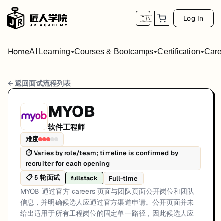
Log In
🇨🇳
Home
AI Learning
Courses & Bootcamps
Certification
Care
MYOB 软件工程师 面试流程
← 返回面试流程列表
岗位方向: fullstack
MYOB
MYOB 通过官方 careers 页面与团队页面公开岗位和团队信
软件工程师
MYOB的软件工程师面试共5轮，以下是每轮面试的详细流程和准备建议
难度
⏱
Varies by role/team; timeline is confirmed by
第1轮 (Varies): 从 MYOB 官方 careers 
recruiter for each opening
面试亮点: Role discovery and applications are centralized through offic
📋
5
轮面试
Full-time
fullstack
标签: MYOB, Software Engineer, Engineering, Australia, Source-Mapp
MYOB 通过官方 careers 页面与团队页面公开岗位和团队
信息，并明确候选人应通过官方渠道申请。公开页面并未
给出适用于所有工程岗位的固定单一路径，因此候选人应