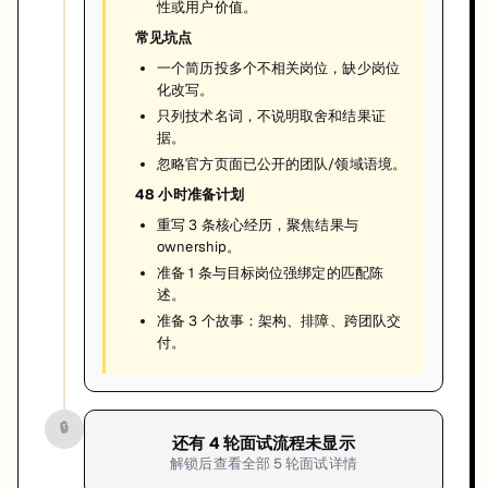
性或用户价值。
常见坑点
一个简历投多个不相关岗位，缺少岗位
化改写。
只列技术名词，不说明取舍和结果证
据。
忽略官方页面已公开的团队/领域语境。
48 小时准备计划
重写 3 条核心经历，聚焦结果与
ownership。
准备 1 条与目标岗位强绑定的匹配陈
述。
准备 3 个故事：架构、排障、跨团队交
付。
🔒
还有
4
轮面试流程未显示
解锁后查看全部
5
轮面试详情