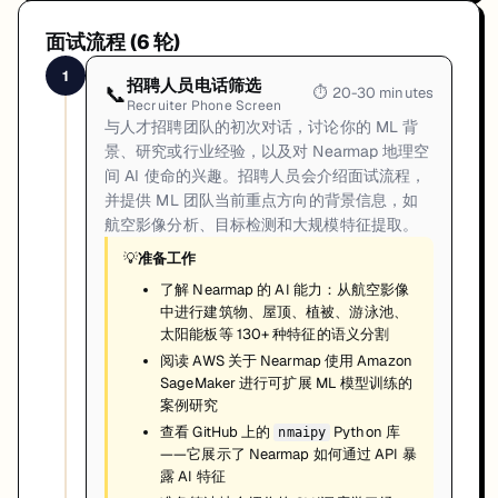
面试流程 (
6
轮)
1
招聘人员电话筛选
📞
⏱
20-30 minutes
Recruiter Phone Screen
与人才招聘团队的初次对话，讨论你的 ML 背
景、研究或行业经验，以及对 Nearmap 地理空
间 AI 使命的兴趣。招聘人员会介绍面试流程，
并提供 ML 团队当前重点方向的背景信息，如
航空影像分析、目标检测和大规模特征提取。
💡
准备工作
了解 Nearmap 的 AI 能力：从航空影像
中进行建筑物、屋顶、植被、游泳池、
太阳能板等 130+ 种特征的语义分割
阅读 AWS 关于 Nearmap 使用 Amazon
SageMaker 进行可扩展 ML 模型训练的
案例研究
查看 GitHub 上的
Python 库
nmaipy
——它展示了 Nearmap 如何通过 API 暴
露 AI 特征