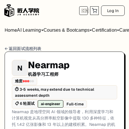
Log In
🇨🇳
Home
AI Learning
Courses & Bootcamps
Certification
Care
Nearmap 机器学习工程师 面试流程
← 返回面试流程列表
岗位方向: ai-engineer
Nearmap
N
Nearmap 是地理空间 AI 领域的领导者，利用深度学习和计算机视觉从
机器学习工程师
Nearmap的机器学习工程师面试共6轮，以下是每轮面试的详细流程和
难度
⏱
3-5 weeks, may extend due to technical
第1轮 (20-30 minutes): 与人才招聘团队的初次对话，
assessment depth
面试亮点: Heavy focus on computer vision and geospatial deep learning
📋
6
轮面试
Full-time
ai-engineer
标签: Nearmap, Machine Learning, Computer Vision, Deep Learning, Ge
Nearmap 是地理空间 AI 领域的领导者，利用深度学习和
计算机视觉从高分辨率航空影像中提取 130 多种特征，依
托 1.42 亿张影像和 13 年以上的建模积累。Nearmap 的机