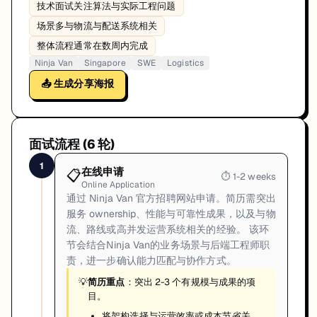
技术面试关注算法与实际工程问题
场景多与物流与配送系统相关
整体流程通常在数周内完成
Ninja Van
Singapore
SWE
Logistics
📤 生成分享海报
面试流程 (
6
轮)
1
在线申请
📋
⏱
1-2 weeks
Online Application
通过 Ninja Van 官方招聘网站申请。简历需突出
服务 ownership、性能与可靠性成果，以及与物
流、路线或高并发运营系统相关的经验。 该环
节会结合Ninja Van的业务场景与后端工程师职
责，进一步确认能力匹配与协作方式。
💡
简历重点
：突出 2-3 个有规模与成果的项
目。
将架构选择与运营效率或成本节省关