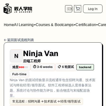
Log In
🇨🇳
Home
AI Learning
Courses & Bootcamps
Certification
Care
Ninja Van 后端工程师 面试流程
← 返回面试流程列表
岗位方向: backend
Ninja Van
N
Ninja Van 的面试经验显示流程通常包含招聘沟通、技术面试与终
后端工程师
Ninja Van的后端工程师面试共6轮，以下是每轮面试的详细流程和准备
⏱
3-6 weeks
📋
6
轮面试
难度
backend
Full-time
第1轮 (1-2 weeks): 通过 Ninja Van 官方招聘网
Ninja Van 的面试经验显示流程通常包含招聘沟通、技术面
面试亮点: 常见流程：招聘沟通 → 技术面试 → 经理/领导面试、技
试与终轮经理/领导面试。软件工程师候选人需准备算法
题、系统讨论与协作能力评估，贴合物流与末端配送场
标签: Ninja Van, Singapore, SWE, Logistics
景。
常见流程：招聘沟通 → 技术面试 → 经理/领导面试