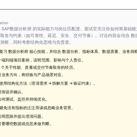
ation
 SAP数据分析师 的实际能力与岗位匹配度。面试官关注你如何将基础
取舍与约束（如可靠性、延迟、安全、交付节奏）。讨论内容会结合 数
务洞察，同时考察结构化思维与负责度。
复习 数据分析师 核心技能，并结合 数据分析、指标体系、数据质量、业务洞
个端到端项目案例，说明范围、影响与个人责任。
-2 个关于性能、质量或交付节奏取舍的经历。
司业务方向，将经验与产品场景对应。
使用结构化方法（澄清需求 → 拆解方案 → 验证约束）。
明假设并确认。
如何测试、监控并持续优化。
避免没有指标的泛泛而谈或忽略业务背景。
说明思路并提出澄清问题。
需要哪些数据或信息来做判断。