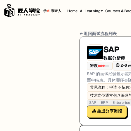
Home
AI Learning
Courses & Bo
学
AI
来匠人
SAP 数据分析师 面试流程
← 返回面试流程列表
岗位方向: data
SAP
SAP 的面试经验显示流程通常从投递与招聘沟通开始，随后进入岗位
数据分析师
SAP的数据分析师面试共7轮，以下是每轮面试的详细流程和准备建议。
⏱
2-6 
难度
SAP 的面试经验显示
第1轮 (1-2 weeks): 该环节用于评估 SAP数据分
面中结束。具体顺序会
面试亮点: Common flow: application → recruiter screen → role-specific
常见流程：申请 → 招聘沟通
标签: SAP, ERP, Enterprise, Data
技术岗位通常包含编码
SAP
ERP
Enterprise
📤 生成分享海报