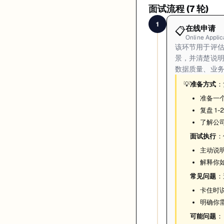
面试流程 (
7
轮)
1
在线申请
📋
Online Applic
该环节用于评估
景，并清楚说明
数据质量、业
💡
准备方式
：
准备一
复盘 1
了解公
面试执行
：
主动说
解释你
常见问题
：
卡住时
明确你
可能问题
：