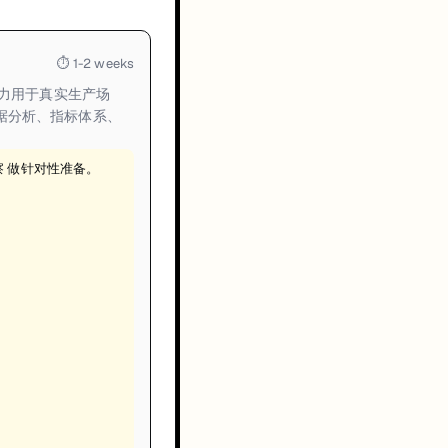
⏱
1-2 weeks
能力用于真实生产场
据分析、指标体系、
察 做针对性准备。