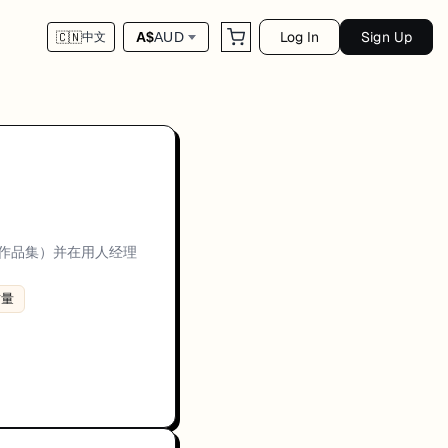
Log In
Sign Up
A$
AUD
🇨🇳
中文
随团队调整，因此强调清晰的问题解决与沟通协作。
/作品集）并在用人经理
景，并清楚说明取舍与约束（如可靠性、延迟、安全、交付节奏）。讨论内容会
ured thinking, trade-offs, and delivery quality、Technical roles o
质量