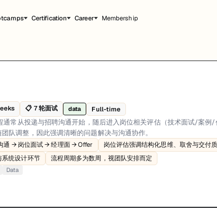
otcamps
Certification
Career
Membership
相关评估（技术面试/案例/作品集）并在用人经理面中结束。具体顺序会
weeks
📋
7
轮面试
Full-time
data
流程通常从投递与招聘沟通开始，随后进入岗位相关评估（技术面试/案例
析师 的实际能力与岗位匹配度。面试官关注你如何将基础能力用于真实生产场
随团队调整，因此强调清晰的问题解决与沟通协作。
 rounds → hiring manager → offer、Role evaluation emphasizes struct
 → 岗位面试 → 经理面 → Offer
岗位评估强调结构化思维、取舍与交付
与系统设计环节
流程周期多为数周，视团队安排而定
Data