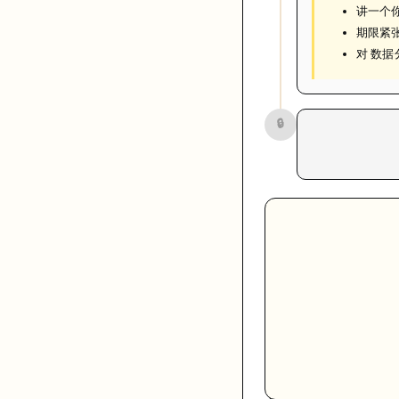
讲一个
期限紧
对 数据
🔒