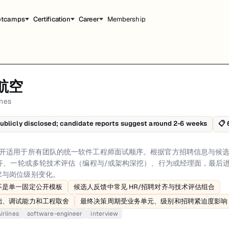
otcamps
Certification
Career
Membership
航空
师面试顺序。根据官方招聘信息与候选人反馈，常见流程包括申请筛选、招聘/H
ines
流程和准备建议。
ublicly disclosed; candidate reports suggest around 2-6 weeks
📋
关是简历与资料筛选，重点看岗位匹配度、技术相关性以及地点/用工限制。招聘
rigid public template、Candidate-reported flow commonly includes HR/
rlines 未公开适用于所有团队的统一软件工程师面试顺序。根据官方招聘信息
齐、一轮或多轮技术评估（编程与/或架构深挖）、行为或经理面，最后进入 
求与岗位级别变化。
不是单一固定公开模板
候选人反馈中常见 HR/招聘对齐与技术评估组合
础、调试能力和工程取舍
最终决策周期受业务单元、级别和招聘紧迫度影响
irlines
software-engineer
interview