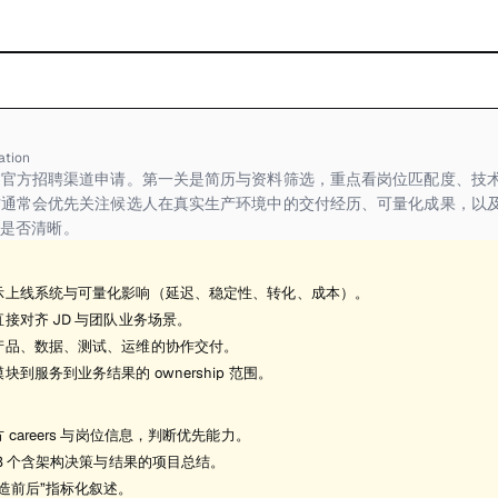
ation
官方招聘渠道申请。第一关是简历与资料筛选，重点看岗位匹配度、技术
方通常会优先关注候选人在真实生产环境中的交付经历、可量化成果，以
 边界是否清晰。
示上线系统与可量化影响（延迟、稳定性、转化、成本）。
接对齐 JD 与团队业务场景。
产品、数据、测试、运维的协作交付。
块到服务到业务结果的 ownership 范围。
 careers 与岗位信息，判断优先能力。
-3 个含架构决策与结果的项目总结。
造前后”指标化叙述。