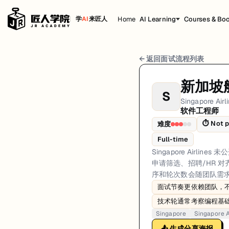
Home
AI Learning
Courses & Bo
学
AI
来匠人
Singapore Airlines 软件工程师 面试流程
← 返回面试流程列表
岗位方向: fullstack
新加坡
S
Singapore Airlines 未公开适用于所有团队的统一软件工程
Singapore Airl
软件工程师
Singapore Airlines的软件工程师面试共6轮，以下是每轮面试的详细
⏱
Not p
难度
第1轮 (Varies): 候选人通常通过官方招聘渠道申请。第一
Full-time
面试亮点: Interview sequencing is team-dependent rather than a single 
Singapore Ai
申请筛选、招聘/HR 对
标签: Singapore, Singapore Airlines, software-engineer, interview
序和轮次数会随团队需
面试节奏更依赖团队，
技术轮通常考察编程基
Singapore
Singapore A
📤 生成分享海报