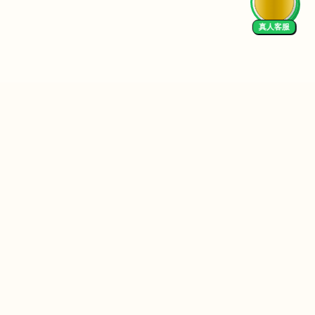
真人客服
 Us
We Accept
EN
I in Practice
University Resources
I Productivity
University of Melbourne
I Data Analysis
University of Queensland
I Finance
UNSW Sydney
I Content Creation
University of Sydney