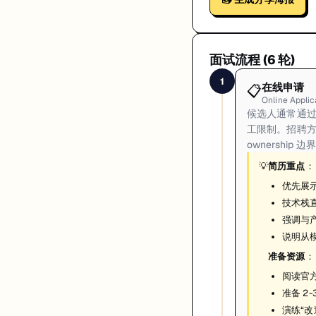
面试流程 (
6
轮)
1
在线申请
📋
Online Applic
候选人通常通过
工限制。招聘
ownership
💡
简历重点
：
优先展
技术栈直
强调与
说明从模
准备资源
：
阅读官方
准备 2
演练“改