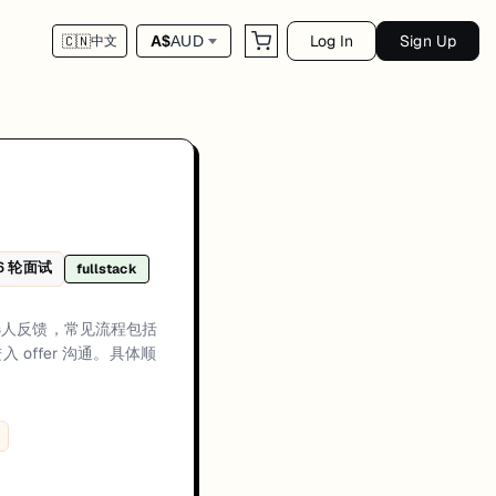
Log In
Sign Up
A$
AUD
🇨🇳
中文
R 对齐、一轮或多轮技术评估（编程与/或架构深挖）、行为或经理面，最后进
6
轮面试
fullstack
方通常会优先关注候选人在真实生产环境中的交付经历、可量化成果，以及在工
recruiter alignment plus technical evaluation、Technical rounds usu
与候选人反馈，常见流程包括
offer 沟通。具体顺