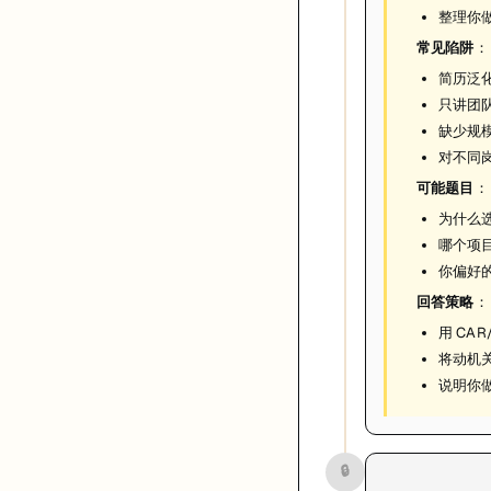
整理你
常见陷阱
：
简历泛化
只讲团
缺少规
对不同
可能题目
：
为什么
哪个项目
你偏好
回答策略
：
用 CA
将动机
说明你
🔒