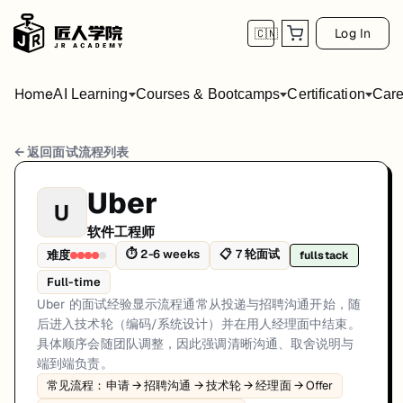
Log In
🇨🇳
Home
AI Learning
Courses & Bootcamps
Certification
Care
Uber 软件工程师 面试流程
← 返回面试流程列表
岗位方向: fullstack
Uber
U
Uber 的面试经验显示流程通常从投递与招聘沟通开始，随后进入技术
软件工程师
Uber的软件工程师面试共7轮，以下是每轮面试的详细流程和准备建议。
⏱
2-6 weeks
📋
7
轮面试
难度
fullstack
Full-time
第1轮 (1-2 weeks): 该环节用于评估 Uber软件工
Uber 的面试经验显示流程通常从投递与招聘沟通开始，随
面试亮点: Common flow: application → recruiter screen → technical roun
后进入技术轮（编码/系统设计）并在用人经理面中结束。
具体顺序会随团队调整，因此强调清晰沟通、取舍说明与
标签: Uber, Mobility, Platform, Software
端到端负责。
常见流程：申请 → 招聘沟通 → 技术轮 → 经理面 → Offer