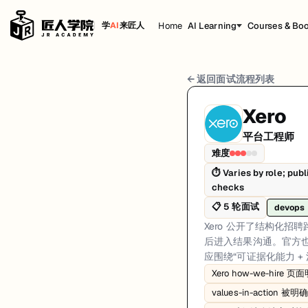
Home
AI Learning
Courses & Bo
学
AI
来匠人
Xero 平台工程师 面试流程
← 返回面试流程列表
岗位方向: devops
Xero
Xero 公开了结构化招聘路径：先与 talent team 连接，再进入岗
平台工程师
Xero的平台工程师面试共5轮，以下是每轮面试的详细流程和准备建议。
难度
⏱
Varies by role; pu
第1轮 (Varies): Xero 描述的首轮通常是与 tale
checks
面试亮点: Xero how-we-hire content clearly describes stage-based interv
📋
5
轮面试
devops
标签: Xero, Platform Engineer, How We Hire, Values Interview, Sourc
Xero 公开了结构化招聘路
后进入结果沟通。官方
应围绕“可证据化能力 + 
Xero how-we-hir
values-in-actio