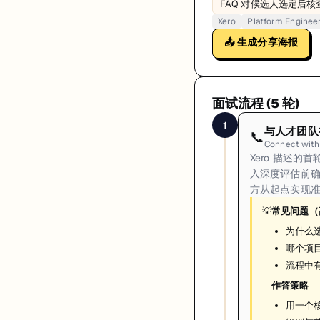
FAQ 对候选人选定后
Xero
Platform Enginee
📤 生成分享海报
面试流程 (
5
轮)
1
与人才团队
📞
Connect with
Xero 描述的
入深度评估前
方从起点实现
💡
常见问题（
为什么选
哪个项
流程中
作答策略
用一个