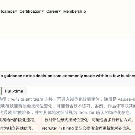
otcamps
Certification
Career
Membership
位化技能评估，随后是 values-in-action 行为面试，最后进入结
blic guidance notes decisions are commonly made within a few busines
nt team 的线上沟通，用于讨论背景、岗位语境和双方预期。该阶段常用
iew flow.、Skills evaluation format is role-dependent and can includ
Full-time
e-Mapped
径：先与 talent team 连接，再进入岗位化技能评估，随后是 values-in
也明确技能阶段会按岗位变化，可能包含技术练习、案例、作品评审或其
沟通质量”做准备，并将具体轮次细节视为 recruiter 确认的岗位化信息。
e 页面明确给出阶段化流程。
技能评估形式按岗位变化，可能包含多种评估方式
n 被明确作为独立评估信号。
recruiter 与 hiring 团队会提供流程更新和对齐信息。