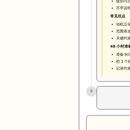
级别与范
尽早说
常见坑点
动机泛
范围表
关键约
48 小时准
准备 9
把 3 
记录约
🔒