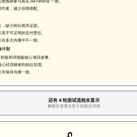
围预期要与真实 ownership 一致。
明约束，减少后续错配。
化，缺少岗位相关证据。
述高于可证明的交付责任。
束在多次沟通中不一致。
备计划
0 秒版和详细版核心项目故事。
个核心经历映射到岗位职责。
束并保持沟通一致。
还有
4
轮面试流程未显示
解锁后查看全部
5
轮面试详情