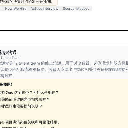
核查完成的决策时点给出公开预期。
r
How We Hire
Values Interview
Source-Mapped
初步沟通
 Talent Team
首轮通常是与 talent team 的线上沟通，用于讨论背景、岗位语境和双
确认岗位匹配和流程准备度。候选人应给出与岗位相关且有证据的影响案
准确对齐。
高频题）
择 Xero 这个岗位？为什么是现在？
目最能证明你的岗位相关影响？
有哪些约束需要提前说明？
核心项目讲清岗位关联和可量化结果。