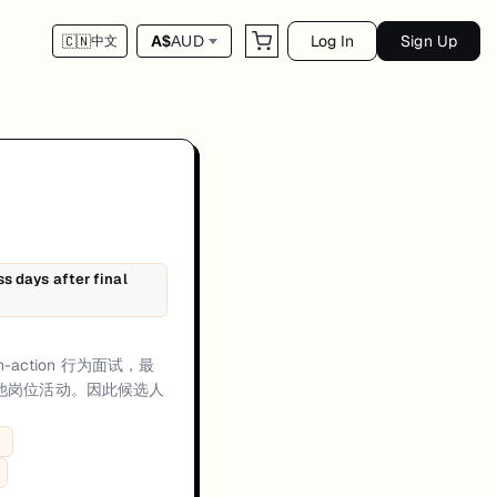
Log In
Sign Up
A$
AUD
🇨🇳
中文
果沟通。官方也明确技能阶段会按岗位变化，可能包含技术练习、案例、作品评审或其
s days after final
于在进入深度评估前确认岗位匹配和流程准备度。候选人应给出与岗位相关且有证据
e multiple assessment styles.、Values-in-action is explicitly includ
-action 行为面试，最
他岗位活动。因此候选人
。