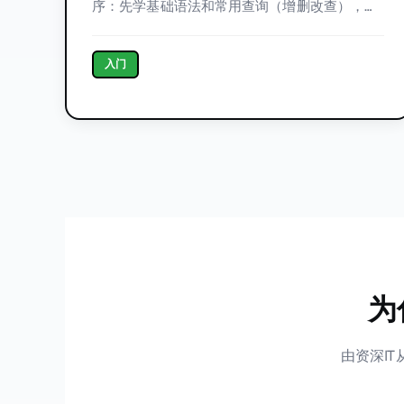
序：先学基础语法和常用查询（增删改查），再
进阶到聚合、子查询和多表 JOIN；接着补齐函
数、视图、索引、事务和权限这些企业常用能
入门
力，最后掌握窗口函数、CTE 等高级写法，用来
应对更复杂的数据分析场景。
为
由资深I