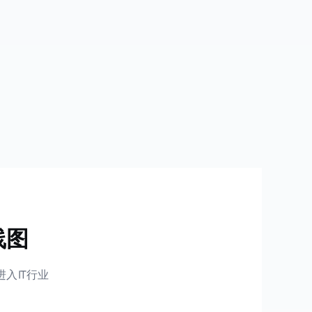
线图
入IT行业