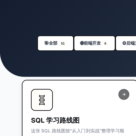
可用的学习路线图
🎯
全部
🌐
前端开发
后端
⚙️
51
6
🧬
SQL 学习路线图
这张 SQL 路线图按“从入门到实战”整理学习顺