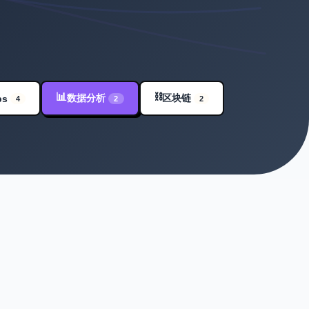
📊
⛓️
数据分析
区块链
ps
4
2
2