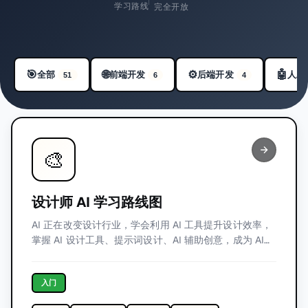
学习路线
完全开放
可用的学习路线图
🎯
🌐
🤖
⚙️
全部
前端开发
后端开发
人工
51
6
4
🎨
设计师 AI 学习路线图
AI 正在改变设计行业，学会利用 AI 工具提升设计效率，
掌握 AI 设计工具、提示词设计、AI 辅助创意，成为 AI
时代的超级设计师。
入门