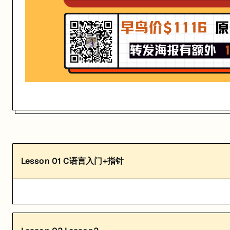
亮点: 大神级在职讲师 澳洲在职前端工程师 教学经验丰富
关联大学:
University of Queensland
关联课程:
CSSE2310/CSSE7231 Computer Systems Principles and P
匠人学院提供高质量的IT培训课程和Workshop，帮助学员掌握实用技
Lesson
01
C语言入门+指针