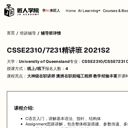
Home
AI Learning
Courses & Bo
学
AI
来匠人
CSSE2310/7231精讲班 2021S2
首页
/
培训辅导
/
辅导班详情
C语言入门，讲解基本语法、指针、结构体
Assignment思路讲解，包含整体框架搭建、参数传递、多线
CSSE2310/7231精讲班 2021S2
Linux基本命令、Git等语法练习分析
期末考试冲刺，解析历年经典例题，巩固知识点和易错题
大学：
University of Queensland
专业：
CSSE2310/CSSE7231 Co
授课方式：
线上/线下
报名人数：
4
课程亮点：
大神级在职讲师 澳洲在职前端工程师 教学经验丰富
开课
课程介绍:
C语言入门，讲解基本语法、指针、结构体
Assignment思路讲解，包含整体框架搭建、参数传递