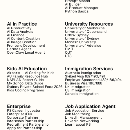
Prompt Master
AI Builder
AI Product Manager
Python Basics
AI in Practice
University Resources
AI Productivity
University of Melbourne
AI Data Analysis
University of Queensland
AI Finance
UNSW Sydney
AI Content Creation
University of Sydney
AI Image Creation
Monash University
Frontend Development
University of Adelaide
Hermes Agent
RMIT
OpenClaw Local Agent
QUT
UTS
Kids AI Education
Immigration Services
Airbotix — AI Coding for Kids
Australia Immigration
AU Family Resource Hub
Skilled Visa 189/190/491
NAPLAN Report Guide
Employer Sponsored 482/186/494
My School Data Guide
Business Visa 188/888
Sydney Private School Fees 2026
UK Immigration
Kids Coding Programs
US Immigration
Canada Immigration
Enterprise
Job Application Agent
P3 Career Incubator
Job Application Service
Enterprise (EN)
Job Monitoring
Corporate Training
LinkedIn Management
Internship Partnership
LinkedIn Networking
Recruitment Partnership
Learn about P3
Apply for Partnership