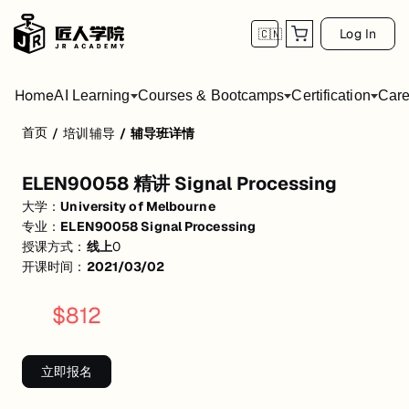
Log In
🇨🇳
Home
AI Learning
Courses & Bootcamps
Certification
Care
首页
/
培训辅导
/
辅导班详情
ELEN90058 精讲 Signal Processing
ELEN90058 精讲 Signal Processing
Z变换对离散时间信号的处理与频谱分析 数字滤波器与模拟滤波器的设计 离散
大学：
University of Melbourne
活动形式: 线上
专业：
ELEN90058 Signal Processing
授课方式：
线上
0
开始日期: 2021/3/2
开课时间：
2021/03/02
价格: $812 (原价 $980)
$
812
关联大学:
University of Melbourne
关联课程:
ELEN90058 Signal Processing
立即报名
匠人学院提供高质量的IT培训课程和Workshop，帮助学员掌握实用技