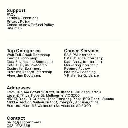
Support
FAQs
Terms & Conditions
Privacy Policy
Cancellation & Refund Policy
Site map
Top Categories
Career Services
Web Full-Stack Bootcamp
BA & PM Internship
DevOps Bootcamp
Data Science Internship
Data Engineering Bootcamp
Data Analysis Internship
Data Analysis Bootcamp
Marketing Internship
Coding for Beginners
Resume Review
Business Analyst Internship
Interview Coaching
Algorithm Bootcamp
VIP Mentor Guidance
Addresses
Level 10b, 144 Edward Street, Brisbane CBD(Headquarter)
Level 2, 171 La Trobe St, Melbourne VIC 3000
45A13, Block B, Oriental Hope Tianxiang Plaza, 500 Tianfu Avenue
Middle Section, Wuhou District, Chengdu, Sichuan, China
Business Hub, 155 Waymouth St, Adelaide SA 5000
Contact
hello@jiangren.com.au
0421-672-555