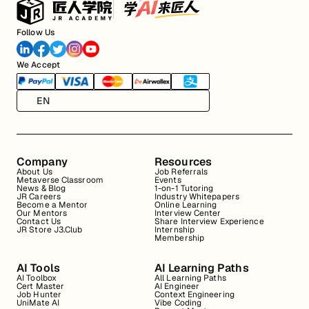
Follow Us
We Accept
EN
Company
Resources
About Us
Job Referrals
Metaverse Classroom
Events
News & Blog
1-on-1 Tutoring
JR Careers
Industry Whitepapers
Become a Mentor
Online Learning
Our Mentors
Interview Center
Contact Us
Share Interview Experience
JR Store J3.Club
Internship
Membership
AI Tools
AI Learning Paths
AI Toolbox
All Learning Paths
Cert Master
AI Engineer
Job Hunter
Context Engineering
UniMate AI
Vibe Coding