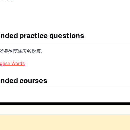
ded practice questions
础后推荐练习的题目。
nglish Words
nded courses