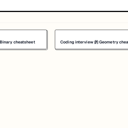
 Binary cheatsheet
Coding interview 的 Geometry che