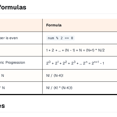
ormulas
Formula
er is even
num % 2 == 0
1 + 2 + ... + (N - 1) + N = (N+1) * N/2
0
1
2
3
n
n+1
ic Progression
2
+ 2
+ 2
+ 2
+ ... 2
= 2
- 1
f N
N! / (N-K)!
f N
N! / (K! * (N-K)!)
es