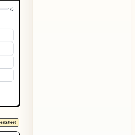
1
/
3
heatsheet