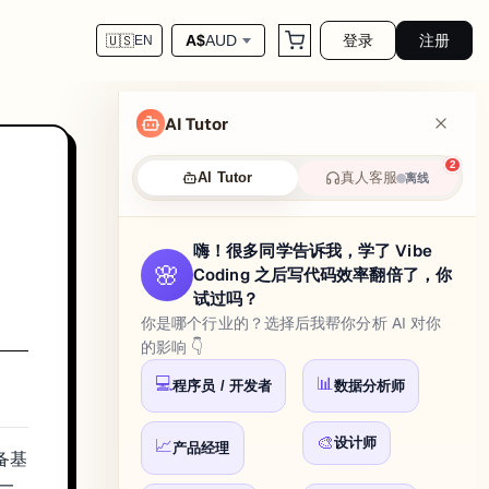
登录
注册
A$
AUD
🇺🇸
EN
AI Tutor
2
真人客服
AI Tutor
离线
嗨！很多同学告诉我，学了 Vibe
🌸
Coding 之后写代码效率翻倍了，你
试过吗？
你是哪个行业的？选择后我帮你分析 AI 对你
的影响 👇
💻
📊
程序员 / 开发者
数据分析师
🎨
设计师
📈
产品经理
具备基
握一