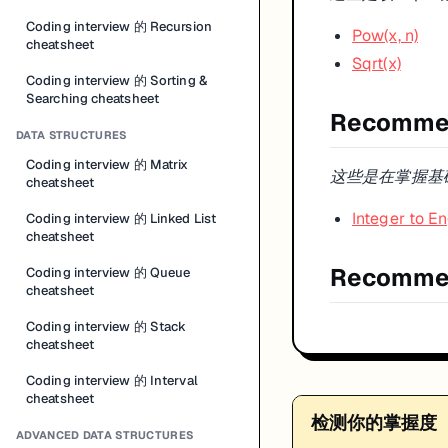
Coding interview 的 Recursion
Pow(x, n)
cheatsheet
Sqrt(x)
Coding interview 的 Sorting &
Searching cheatsheet
Recommen
DATA STRUCTURES
Coding interview 的 Matrix
这些是在掌握基
cheatsheet
Integer to E
Coding interview 的 Linked List
cheatsheet
Recomme
Coding interview 的 Queue
cheatsheet
Coding interview 的 Stack
cheatsheet
Coding interview 的 Interval
cheatsheet
检测你的掌握度
ADVANCED DATA STRUCTURES