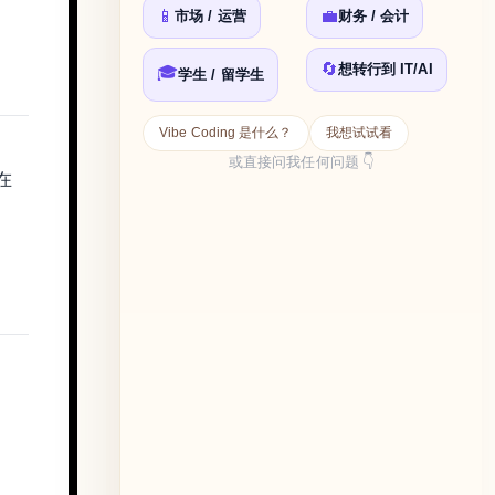
📱
💼
市场 / 运营
财务 / 会计
🔄
想转行到 IT/AI
🎓
学生 / 留学生
Vibe Coding 是什么？
我想试试看
或直接问我任何问题 👇
在