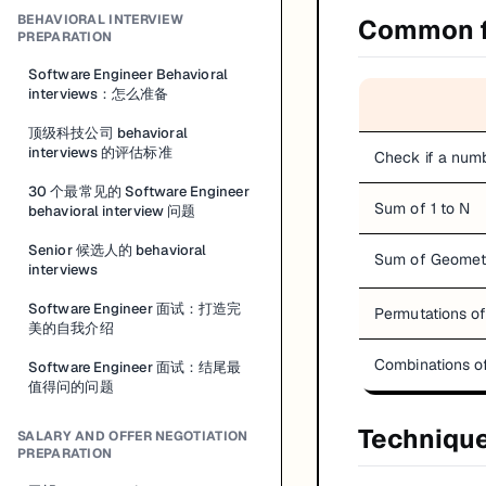
BEHAVIORAL INTERVIEW
Common f
PREPARATION
Software Engineer Behavioral
interviews：怎么准备
顶级科技公司 behavioral
interviews 的评估标准
Check if a numb
30 个最常见的 Software Engineer
Sum of 1 to N
behavioral interview 问题
Senior 候选人的 behavioral
Sum of Geometr
interviews
Software Engineer 面试：打造完
Permutations o
美的自我介绍
Combinations o
Software Engineer 面试：结尾最
值得问的问题
Techniqu
SALARY AND OFFER NEGOTIATION
PREPARATION