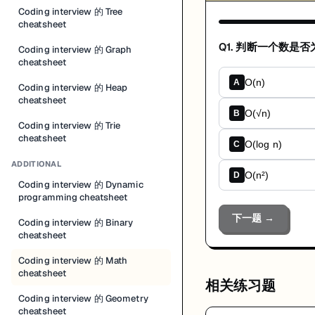
Coding interview 的 Tree
cheatsheet
Q
1
.
判断一个数是否
Coding interview 的 Graph
cheatsheet
O(n)
A
Coding interview 的 Heap
cheatsheet
O(√n)
B
Coding interview 的 Trie
cheatsheet
O(log n)
C
ADDITIONAL
O(n²)
D
Coding interview 的 Dynamic
programming cheatsheet
下一题 →
Coding interview 的 Binary
cheatsheet
Coding interview 的 Math
cheatsheet
相关练习题
Coding interview 的 Geometry
cheatsheet