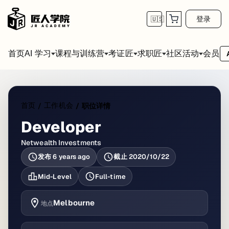
登录
🇺🇸
首页
会员
AI 学习
课程与训练营
考证匠
求职匠
社区活动
首页
工作机会
/
/
职位详情
Developer
Netwealth Investments
发布
6 years ago
截止
2020/10/22
Mid-Level
Full-time
Melbourne
地点