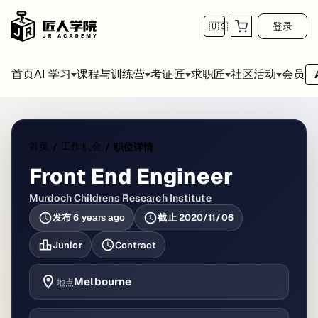
登录
🇺🇸
首页
会员
AI 学习
课程与训练营
考证匠
求职匠
社区活动
首页
工作机会
/
/
职位详情
Front End Engineer
Murdoch Childrens Research Institute
发布
6 years ago
截止
2020/11/06
Junior
Contract
Melbourne
地点