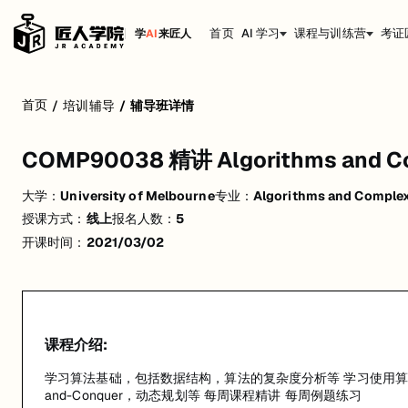
首页
AI 学习
课程与训练营
考证
学
AI
来匠人
COMP90038 精讲 Algorithms and Complexi
首页
/
培训辅导
/
辅导班详情
学习算法基础，包括数据结构，算法的复杂度分析等 学习使用算法解决排序问题，搜索
COMP90038 精讲 Algorithms and Co
活动形式: 线上
大学：
University of Melbourne
专业：
Algorithms and Complex
开始日期: 2021/3/2
授课方式：
线上
报名人数：
5
已有 5 名同学报名参加
开课时间：
2021/03/02
价格: $580 (原价 $700)
关联大学:
University of Melbourne
关联课程:
Algorithms and Complexity
课程介绍:
匠人学院提供高质量的IT培训课程和Workshop，帮助学员掌握实用技
学习算法基础，包括数据结构，算法的复杂度分析等 学习使用算法解决排序
and-Conquer，动态规划等 每周课程精讲 每周例题练习