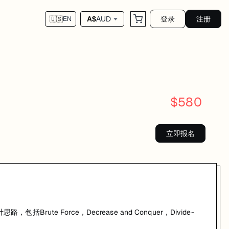
登录
注册
A$
AUD
🇺🇸
EN
，Decrease and Conquer，Divide-and-Conque
$
580
立即报名
Force，Decrease and Conquer，Divide-