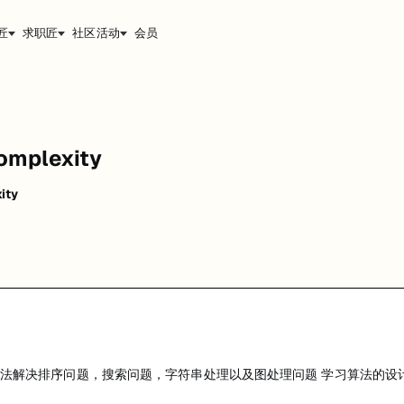
匠
求职匠
社区活动
会员
ty
问题，字符串处理以及图处理问题 学习算法的设计思路，包括Brute Force
mplexity
ity
能，提升职业竞争力。
问题，搜索问题，字符串处理以及图处理问题 学习算法的设计思路，包括Brute 