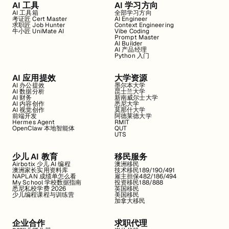
AI 工具
AI 学习方向
AI 工具箱
全部学习方向
考证匠 Cert Master
AI Engineer
求职匠 Job Hunter
Context Engineering
牛小匠 UniMate AI
Vibe Coding
Prompt Master
AI Builder
AI 产品经理
Python 入门
AI 应用提效
大学资源
AI 办公提效
墨尔本大学
AI 数据分析
昆士兰大学
AI 财务
新南威尔士大学
AI 内容创作
悉尼大学
AI 视觉创作
莫那什大学
前端开发
阿德莱德大学
Hermes Agent
RMIT
OpenClaw 本地智能体
QUT
UTS
少儿 AI 教育
移民服务
Airbotix 少儿 AI 编程
澳洲移民
澳洲家长实用资料库
技术移民189/190/491
NAPLAN 成绩单怎么看
雇主担保482/186/494
My School 学校数据指南
投资移民188/888
悉尼私校学费 2026
英国移民
少儿编程课程与训练营
美国移民
加拿大移民
企业合作
求职代理