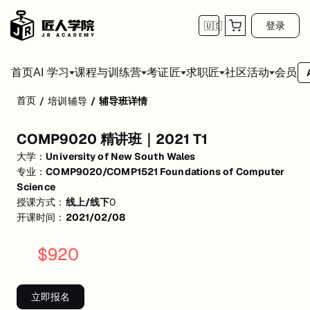
登录
🇺🇸
首页
会员
AI 学习
课程与训练营
考证匠
求职匠
社区活动
首页
/
培训辅导
/
辅导班详情
COMP9020 精讲班｜2021 T1
COMP9020 精讲班｜2021 T1
活动形式: 线上/线下
大学：
University of New South Wales
开始日期: 2021/2/8
专业：
COMP9020/COMP1521 Foundations of Computer
Science
关联大学:
University of New South Wales
授课方式：
线上/线下
0
开课时间：
2021/02/08
关联课程:
COMP9020/COMP1521 Foundations of Computer Science
匠人学院提供高质量的IT培训课程和Workshop，帮助学员掌握实用技
$
920
立即报名