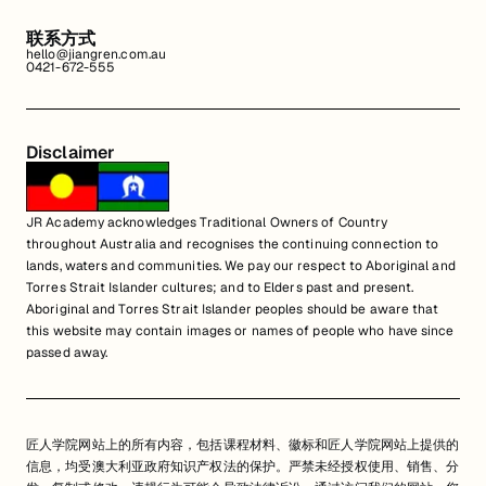
联系方式
hello@jiangren.com.au
0421-672-555
Disclaimer
JR Academy acknowledges Traditional Owners of Country
throughout Australia and recognises the continuing connection to
lands, waters and communities. We pay our respect to Aboriginal and
Torres Strait Islander cultures; and to Elders past and present.
Aboriginal and Torres Strait Islander peoples should be aware that
this website may contain images or names of people who have since
passed away.
匠人学院网站上的所有内容，包括课程材料、徽标和匠人学院网站上提供的
信息，均受澳大利亚政府知识产权法的保护。严禁未经授权使用、销售、分