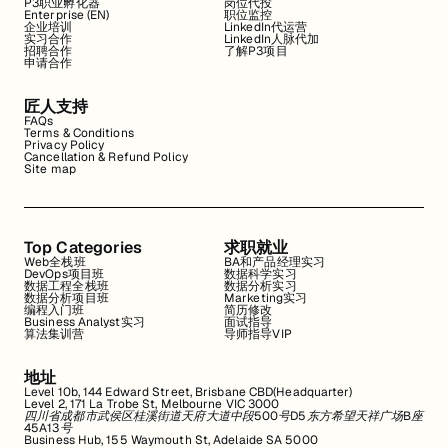
P3职业孵化器
岗位代投
Enterprise (EN)
职位监控
企业培训
LinkedIn代运营
实习合作
LinkedIn人脉代加
招聘合作
了解P3项目
申请合作
匠人支持
FAQs
Terms & Conditions
Privacy Policy
Cancellation & Refund Policy
Site map
Top Categories
求职就业
Web全栈班
BA和产品经理实习
DevOps项目班
数据科学实习
数据工程全栈班
数据分析实习
数据分析项目班
Marketing实习
编程入门班
简历修改
Business Analyst实习
面试指导
算法集训营
导师指导VIP
地址
Level 10b, 144 Edward Street, Brisbane CBD(Headquarter)
Level 2, 171 La Trobe St, Melbourne VIC 3000
四川省成都市武侯区桂溪街道天府大道中段500号D5东方希望天祥广场B座
45A13号
Business Hub, 155 Waymouth St, Adelaide SA 5000