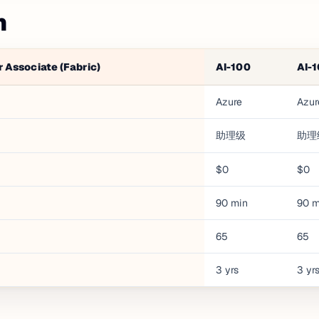
n
 Associate (Fabric)
AI-100
AI-
Azure
Azur
助理级
助理
$0
$0
90
min
90
m
65
65
3
yrs
3
yr