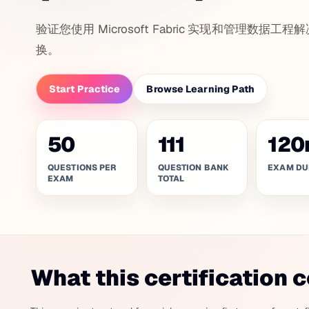
验证您使用 Microsoft Fabric 实现和管理
换。
Start Practice
Browse Learning Path
50
111
120
QUESTIONS PER
QUESTION BANK
EXAM DU
EXAM
TOTAL
What this certification 