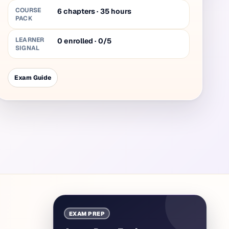
COURSE
6
chapters
·
35
hours
PACK
LEARNER
0 enrolled · 0/5
SIGNAL
Exam Guide
EXAM PREP