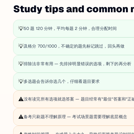
Study tips and common 
💡
50 题 120 分钟，平均每题 2 分钟，合理分配时间
💡
及格分 700/1000，不确定的题先标记跳过，回头再做
💡
排除法非常有用 — 先排掉明显错误的选项，剩下的再分析
💡
多选题会告诉你选几个，仔细看题目要求
⚠️
没有读完所有选项就选答案 — 题目经常有"最佳"答案和"正
⚠️
备考只刷题不理解原理 — 考试场景题需要理解底层概念