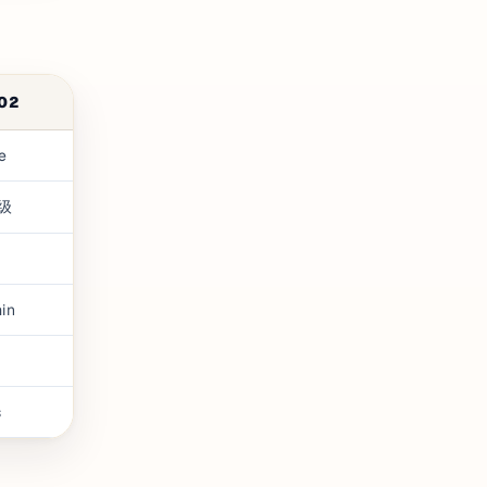
102
e
级
in
s