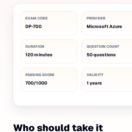
EXAM CODE
PROVIDER
DP-700
Microsoft Azure
DURATION
QUESTION COUNT
120
minutes
50
questions
PASSING SCORE
VALIDITY
700
/
1000
1
years
Who should take it