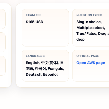
EXAM FEE
QUESTION TYPES
$165
USD
Single choice,
Multiple select,
True/False, Drag 
drop
LANGUAGES
OFFICIAL PAGE
English, 中文(简体), 日
Open AWS page
本語, 한국어, Français,
Deutsch, Español