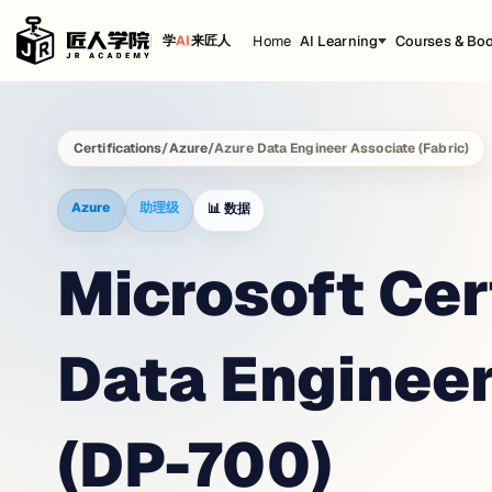
Home
AI Learning
Courses & Bo
学
AI
来匠人
Certifications
/
Azure
/
Azure Data Engineer Associate (Fabric)
Azure
助理级
📊
数据
Microsoft Cert
Data Engineer
(DP-700)