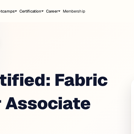
otcamps
Certification
Career
Membership
ified: Fabric
 Associate