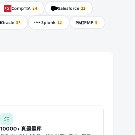
CompTIA
Salesforce
24
22
PMI
Oracle
Splunk
PMP
37
12
9
10000+ 真题题库