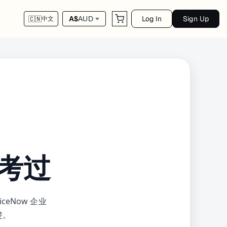
Log In
Sign Up
A$
AUD
🇨🇳
中文
考过
viceNow 企业
楚。