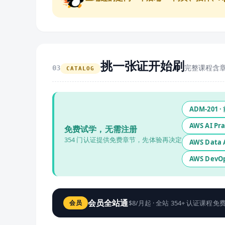
挑一张证开始刷
完整课程含
03
CATALOG
ADM-201
·
AWS AI Pra
免费试学，无需注册
354
门认证提供免费章节，先体验再决定
AWS Data A
AWS DevOp
会员全站通
$8/月起 · 全站
354
+ 认证课程免
会员