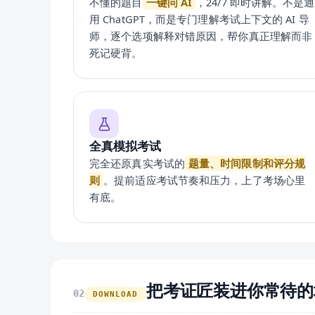
不懂的题目
一键问 AI
，24/7 即时讲解。不是通
用 ChatGPT，而是专门理解考试上下文的 AI 导
师，逐个选项解释对错原因，帮你真正理解而非
死记硬背。
全真模拟考试
完全还原真实考试的
题量、时间限制和评分规
则
。提前适应考试节奏和压力，上了考场心里
有底。
把考证匠装进你常待的
02
DOWNLOAD