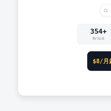
354
+
热门认证
$8/月