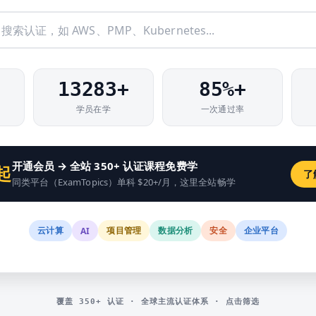
13283
+
85%+
学员在学
一次通过率
开通会员 → 全站 350+ 认证课程免费学
起
了
同类平台（ExamTopics）单科 $20+/月，这里全站畅学
云计算
项目管理
数据分析
安全
企业平台
AI
覆盖 350+ 认证 · 全球主流认证体系 · 点击筛选