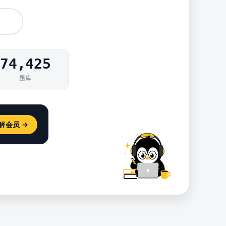
74,425
题库
解会员 →