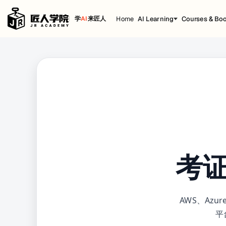
Home
AI Learning
Courses & Bo
学
AI
来匠人
考
AWS、Azure
平