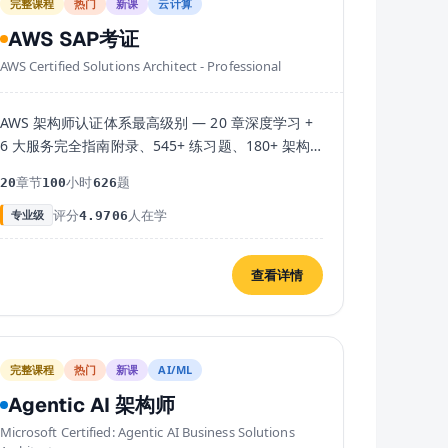
完整课程
热门
新课
云计算
AWS SAP考证
AWS Certified Solutions Architect - Professional
AWS 架构师认证体系最高级别 — 20 章深度学习 +
6 大服务完全指南附录、545+ 练习题、180+ 架构
图解，一站式通关 SAP-C02。
章节
小时
题
20
100
626
评分
人在学
专业级
4.9
706
查看详情
完整课程
热门
新课
AI/ML
Agentic AI 架构师
Microsoft Certified: Agentic AI Business Solutions