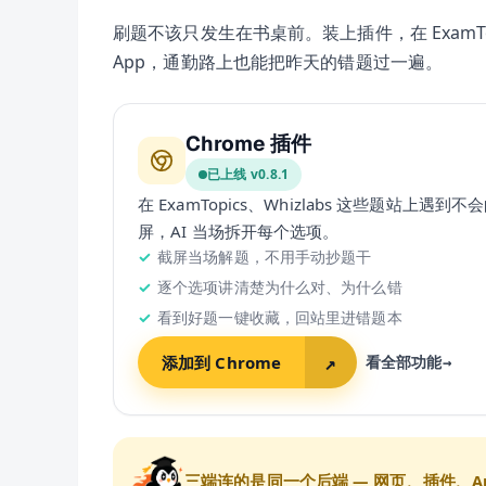
刷题不该只发生在书桌前。装上插件，在 ExamT
App，通勤路上也能把昨天的错题过一遍。
Chrome 插件
已上线 v
0.8.1
在 ExamTopics、Whizlabs 这些题站上遇到
屏，AI 当场拆开每个选项。
截屏当场解题，不用手动抄题干
逐个选项讲清楚为什么对、为什么错
看到好题一键收藏，回站里进错题本
添加到 Chrome
↗
看全部功能
→
三端连的是同一个后端 — 网页、插件、A