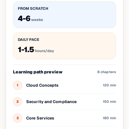
FROM SCRATCH
4-6
weeks
DAILY PACE
1-1.5
hours/day
Learning path preview
8
chapters
Cloud Concepts
1
120 min
Security and Compliance
2
150 min
Core Services
3
180 min