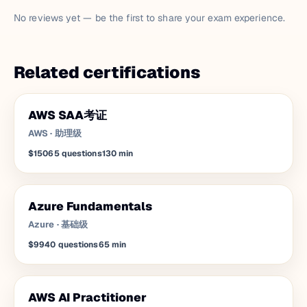
No reviews yet — be the first to share your exam experience.
Related certifications
AWS SAA考证
AWS
·
助理级
$150
65
questions
130
min
Azure Fundamentals
Azure
·
基础级
$99
40
questions
65
min
AWS AI Practitioner