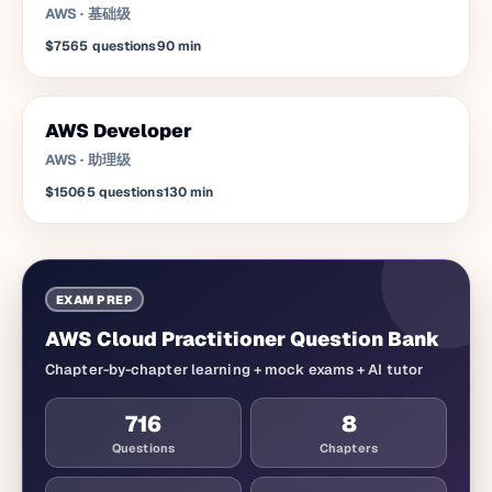
AWS
·
基础级
$75
65
questions
90
min
AWS Developer
AWS
·
助理级
$150
65
questions
130
min
EXAM PREP
AWS Cloud Practitioner Question Bank
Chapter-by-chapter learning + mock exams + AI tutor
716
8
Questions
Chapters