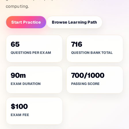
computing.
Start Practice
Browse Learning Path
65
716
QUESTIONS PER EXAM
QUESTION BANK TOTAL
90
m
700
/
1000
EXAM DURATION
PASSING SCORE
$100
EXAM FEE