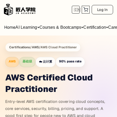
Log In
🇨🇳
Home
AI Learning
Courses & Bootcamps
Certification
Care
Certifications
/
AWS
/
AWS Cloud Practitioner
AWS
基础级
90
%
pass rate
☁️
云计算
AWS Certified Cloud
Practitioner
Entry-level AWS certification covering cloud concepts,
core services, security, billing, pricing, and support. A
good first step for people new to AWS and cloud