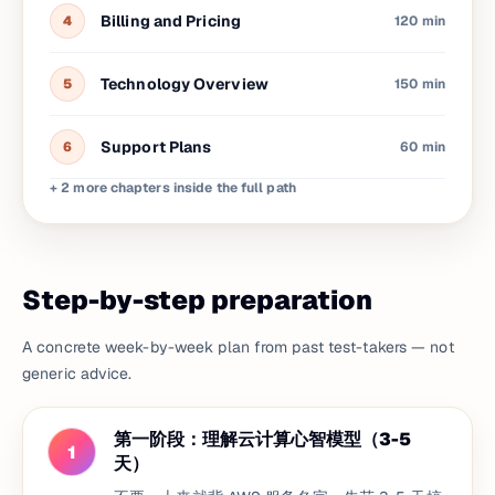
Billing and Pricing
4
120 min
Technology Overview
5
150 min
Support Plans
6
60 min
+ 2 more chapters inside the full path
Step-by-step preparation
A concrete week-by-week plan from past test-takers — not
generic advice.
第一阶段：理解云计算心智模型（3-5
1
天）