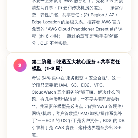
不要一上来就背 AWS 服务名字。先花 3-5 天搞
清楚两件事：(1) 云和传统机房的差别——按需付
费、弹性扩缩、共享责任；(2) Region / AZ /
Edge Location 的层级关系。推荐看 AWS 官方
免费的 "AWS Cloud Practitioner Essentials" 课
程（约 6 小时），跳过的章节是"动手实验"部
分，CLF 不考实操。
第二阶段：吃透五大核心服务 + 共享责任
2
模型（1-2 周）
考试 64% 集中在"服务概览 + 安全合规"。这一
阶段只需要把 IAM、S3、EC2、VPC、
CloudWatch 五个服务的"能干嘛、解决什么问
题、有几种类型"搞清楚，**不要去看配置参数
**。共享责任模型是必考点：背熟"AWS 管硬件/
网络/机房，客户管数据/IAM/加密/操作系统补
丁"——EC2 的 OS 补丁是客户责任，RDS 的 DB
引擎补丁是 AWS 责任，这种边界题至少出 3-5
道。