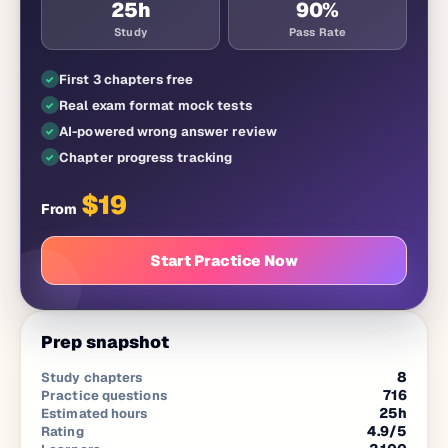
25
h
90%
Study
Pass Rate
First 3 chapters free
Real exam format mock tests
AI-powered wrong answer review
Chapter progress tracking
$
19
From
Start Practice Now
Prep snapshot
8
Study chapters
716
Practice questions
25
h
Estimated hours
4.9
/5
Rating