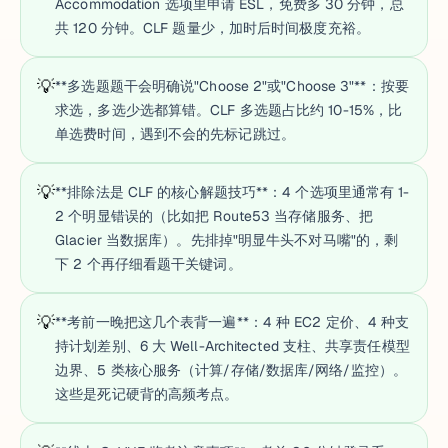
Accommodation 选项里申请 ESL，免费多 30 分钟，总
共 120 分钟。CLF 题量少，加时后时间极度充裕。
💡
**多选题题干会明确说"Choose 2"或"Choose 3"**：按要
求选，多选少选都算错。CLF 多选题占比约 10-15%，比
单选费时间，遇到不会的先标记跳过。
💡
**排除法是 CLF 的核心解题技巧**：4 个选项里通常有 1-
2 个明显错误的（比如把 Route53 当存储服务、把
Glacier 当数据库）。先排掉"明显牛头不对马嘴"的，剩
下 2 个再仔细看题干关键词。
💡
**考前一晚把这几个表背一遍**：4 种 EC2 定价、4 种支
持计划差别、6 大 Well-Architected 支柱、共享责任模型
边界、5 类核心服务（计算/存储/数据库/网络/监控）。
这些是死记硬背的高频考点。