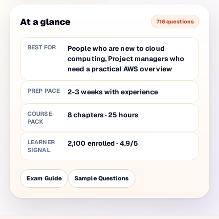
At a glance
716 questions
BEST FOR
People who are new to cloud
computing, Project managers who
need a practical AWS overview
PREP PACE
2-3 weeks with experience
COURSE
8
chapters
·
25
hours
PACK
LEARNER
2,100 enrolled · 4.9/5
SIGNAL
Exam Guide
Sample Questions