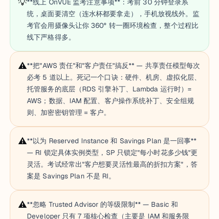
💡
**线上 OnVUE 监考注意事项**：考前 30 分钟登录系
统，桌面要清空（连水杯都要拿走），手机放视线外。监
考官会用摄像头让你 360° 转一圈环境检查，整个过程比
线下严格得多。
⚠️
**把"AWS 责任"和"客户责任"搞反** — 共享责任模型每次
必考 5 道以上。死记一个口诀：硬件、机房、虚拟化层、
托管服务的底层（RDS 引擎补丁、Lambda 运行时）=
AWS；数据、IAM 配置、客户操作系统补丁、安全组规
则、加密密钥管理 = 客户。
⚠️
**以为 Reserved Instance 和 Savings Plan 是一回事**
— RI 锁定具体实例类型，SP 只锁定"每小时花多少钱"更
灵活。考试经常出"客户想要灵活性最高的折扣方案"，答
案是 Savings Plan 不是 RI。
⚠️
**忽略 Trusted Advisor 的等级限制** — Basic 和
Developer 只有 7 项核心检查（主要是 IAM 和服务限