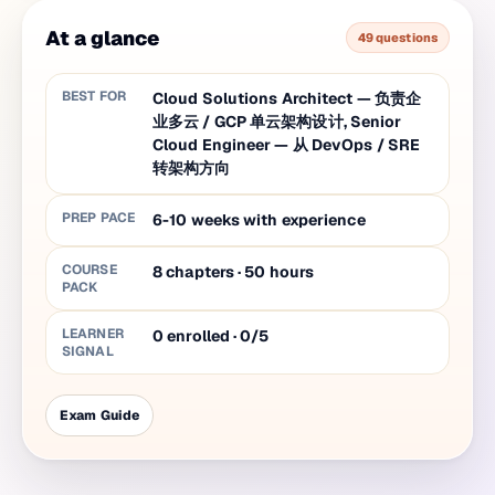
At a glance
49 questions
BEST FOR
Cloud Solutions Architect — 负责企
业多云 / GCP 单云架构设计, Senior
Cloud Engineer — 从 DevOps / SRE
转架构方向
PREP PACE
6-10 weeks with experience
COURSE
8
chapters
·
50
hours
PACK
LEARNER
0 enrolled · 0/5
SIGNAL
Exam Guide