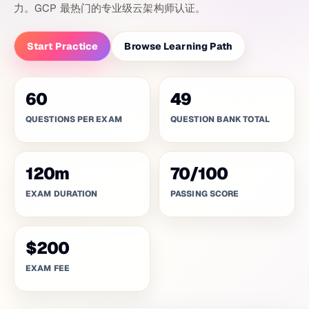
力。GCP 最热门的专业级云架构师认证。
Start Practice
Browse Learning Path
60
49
QUESTIONS PER EXAM
QUESTION BANK TOTAL
120
m
70
/
100
EXAM DURATION
PASSING SCORE
$200
EXAM FEE