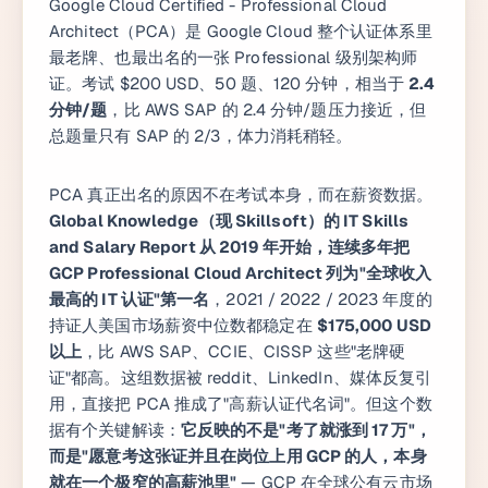
Google Cloud Certified - Professional Cloud
Architect（PCA）是 Google Cloud 整个认证体系里
最老牌、也最出名的一张 Professional 级别架构师
证。考试 $200 USD、50 题、120 分钟，相当于
2.4
分钟/题
，比 AWS SAP 的 2.4 分钟/题压力接近，但
总题量只有 SAP 的 2/3，体力消耗稍轻。
PCA 真正出名的原因不在考试本身，而在薪资数据。
Global Knowledge（现 Skillsoft）的 IT Skills
and Salary Report 从 2019 年开始，连续多年把
GCP Professional Cloud Architect 列为"全球收入
最高的 IT 认证"第一名
，2021 / 2022 / 2023 年度的
持证人美国市场薪资中位数都稳定在
$175,000 USD
以上
，比 AWS SAP、CCIE、CISSP 这些"老牌硬
证"都高。这组数据被 reddit、LinkedIn、媒体反复引
用，直接把 PCA 推成了"高薪认证代名词"。但这个数
据有个关键解读：
它反映的不是"考了就涨到 17 万"，
而是"愿意考这张证并且在岗位上用 GCP 的人，本身
就在一个极窄的高薪池里"
— GCP 在全球公有云市场