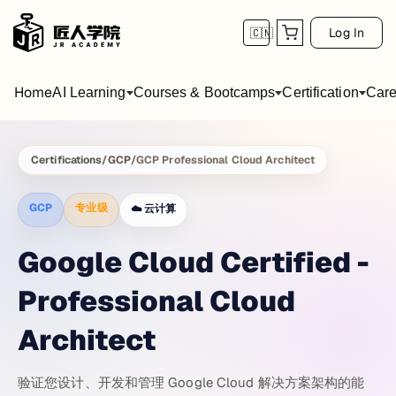
Log In
🇨🇳
Home
AI Learning
Courses & Bootcamps
Certification
Care
Certifications
/
GCP
/
GCP Professional Cloud Architect
GCP
专业级
☁️
云计算
Google Cloud Certified -
Professional Cloud
Architect
验证您设计、开发和管理 Google Cloud 解决方案架构的能