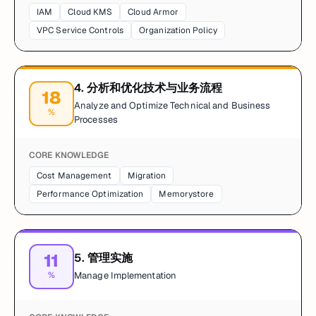
IAM
Cloud KMS
Cloud Armor
VPC Service Controls
Organization Policy
4
.
分析和优化技术与业务流程
18
Analyze and Optimize Technical and Business
%
Processes
CORE KNOWLEDGE
Cost Management
Migration
Performance Optimization
Memorystore
11
5
.
管理实施
%
Manage Implementation