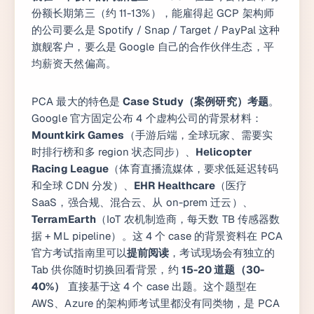
份额长期第三（约 11-13%），能雇得起 GCP 架构师
的公司要么是 Spotify / Snap / Target / PayPal 这种
旗舰客户，要么是 Google 自己的合作伙伴生态，平
均薪资天然偏高。
PCA 最大的特色是
Case Study（案例研究）考题
。
Google 官方固定公布 4 个虚构公司的背景材料：
Mountkirk Games
（手游后端，全球玩家、需要实
时排行榜和多 region 状态同步）、
Helicopter
Racing League
（体育直播流媒体，要求低延迟转码
和全球 CDN 分发）、
EHR Healthcare
（医疗
SaaS，强合规、混合云、从 on-prem 迁云）、
TerramEarth
（IoT 农机制造商，每天数 TB 传感器数
据 + ML pipeline）。这 4 个 case 的背景资料在 PCA
官方考试指南里可以
提前阅读
，考试现场会有独立的
Tab 供你随时切换回看背景，约
15-20 道题（30-
40%）
直接基于这 4 个 case 出题。这个题型在
AWS、Azure 的架构师考试里都没有同类物，是 PCA