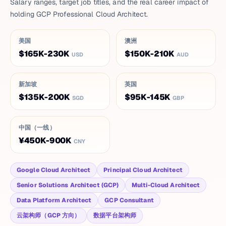
Salary ranges, target job titles, and the real career impact of
holding GCP Professional Cloud Architect.
美国
澳洲
$165K-230K
$150K-210K
USD
AUD
新加坡
英国
$135K-200K
$95K-145K
SGD
GBP
中国（一线）
¥450K-900K
CNY
Google Cloud Architect
Principal Cloud Architect
Senior Solutions Architect (GCP)
Multi-Cloud Architect
Data Platform Architect
GCP Consultant
云架构师（GCP 方向）
数据平台架构师