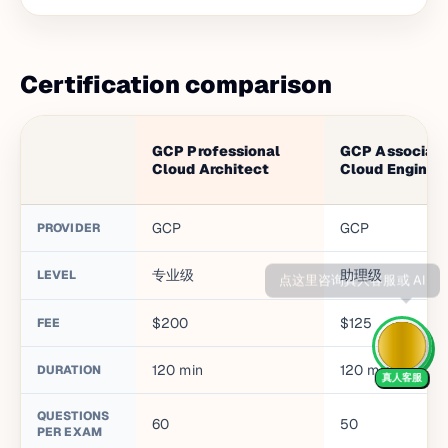
Certification comparison
GCP Professional
GCP Associat
Cloud Architect
Cloud Enginee
GCP
GCP
PROVIDER
专业级
助理级
LEVEL
$200
$125
FEE
120
min
120
min
DURATION
真人客服
QUESTIONS
60
50
PER EXAM