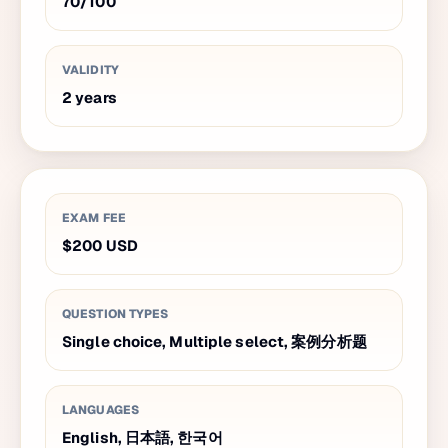
70
/
100
VALIDITY
2
years
EXAM FEE
$200
USD
QUESTION TYPES
Single choice, Multiple select, 案例分析题
LANGUAGES
English, 日本語, 한국어