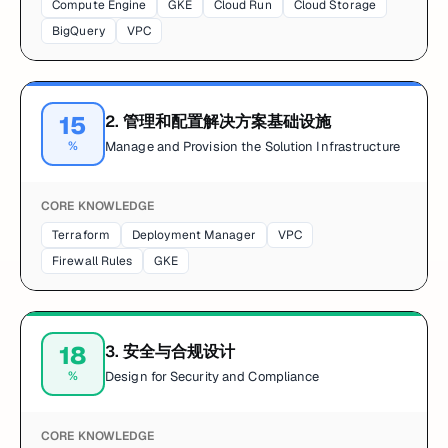
Compute Engine
GKE
Cloud Run
Cloud Storage
BigQuery
VPC
15
2
.
管理和配置解决方案基础设施
%
Manage and Provision the Solution Infrastructure
CORE KNOWLEDGE
Terraform
Deployment Manager
VPC
Firewall Rules
GKE
18
3
.
安全与合规设计
%
Design for Security and Compliance
CORE KNOWLEDGE