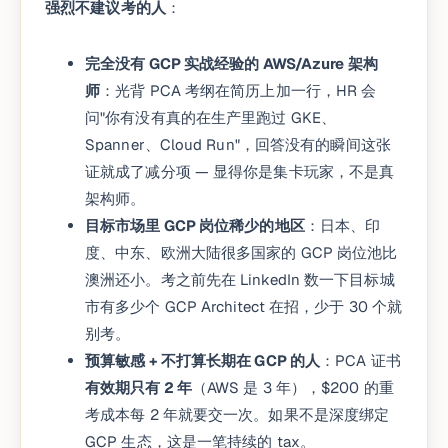
强烈不建议考的人
：
完全没有 GCP 实战经验的 AWS/Azure 架构
师
：光背 PCA 考纲在简历上加一行，HR 会
问"你有没有真的在生产里跑过 GKE、
Spanner、Cloud Run"，回答没有的瞬间这张
证就成了减分项 — 显得你是集卡玩家，不是真
架构师。
目标市场里 GCP 岗位稀少的地区
：日本、印
度、中东、欧洲大陆很多国家的 GCP 岗位池比
澳洲还小。考之前先在 LinkedIn 数一下目标城
市有多少个 GCP Architect 在招，少于 30 个就
别考。
预算敏感 + 不打算长期在 GCP 的人
：PCA 证书
有效期只有 2 年
（AWS 是 3 年），$200 的重
考成本每 2 年就要交一次。如果不是深度绑定
GCP 生态，这是一笔持续的 tax。