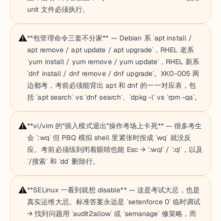
unit 文件必须执行。
⚠️
**包管理命令三套不分家** — Debian 系 `apt install /
apt remove / apt update / apt upgrade`，RHEL 老系
`yum install / yum remove / yum update`，RHEL 新系
`dnf install / dnf remove / dnf upgrade`。XK0-005 两
边都考，考前必须能背出 apt 和 dnf 的一一对应表，包
括 `apt search` vs `dnf search`、`dpkg -l` vs `rpm -qa`。
⚠️
**vi/vim 的"插入模式退出"操作考场上卡死** — 很多考生
会 `:wq` 但 PBQ 模拟 shell 里紧张时按成 `wq` 就没反
应。考前必须练到闭着眼睛也能 Esc → `:wq!` / `:q!`，以及
`/搜索` 和 `dd` 删除行。
⚠️
**SELinux 一看到就想 disable** — 这是考试大忌，也是
真实运维大忌。标准答案永远是 `setenforce 0` 临时调试
→ 找到问题用 `audit2allow` 或 `semanage` 修策略，而