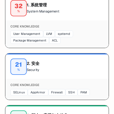
32
1
.
系统管理
%
System Management
CORE KNOWLEDGE
User Management
LVM
systemd
Package Management
ACL
21
2
.
安全
%
Security
CORE KNOWLEDGE
SELinux
AppArmor
Firewall
SSH
PAM