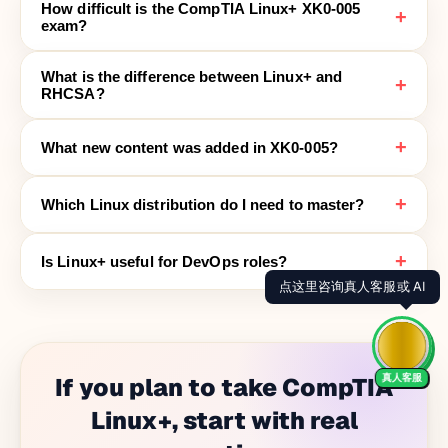
How difficult is the CompTIA Linux+ XK0-005
+
exam?
What is the difference between Linux+ and
+
RHCSA?
+
What new content was added in XK0-005?
+
Which Linux distribution do I need to master?
+
Is Linux+ useful for DevOps roles?
真人客服
If you plan to take CompTIA
Linux+, start with real