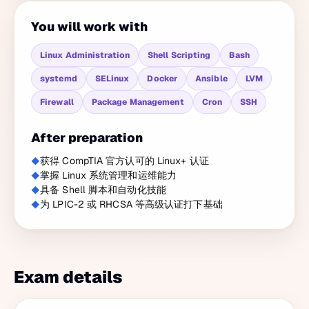
You will work with
Linux Administration
Shell Scripting
Bash
systemd
SELinux
Docker
Ansible
LVM
Firewall
Package Management
Cron
SSH
After preparation
获得 CompTIA 官方认可的 Linux+ 认证
掌握 Linux 系统管理和运维能力
具备 Shell 脚本和自动化技能
为 LPIC-2 或 RHCSA 等高级认证打下基础
Exam details