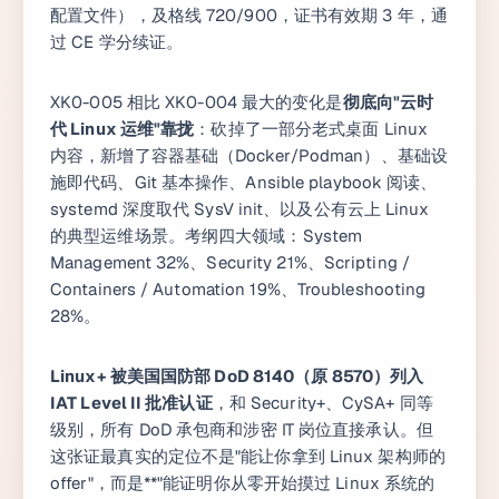
配置文件），及格线 720/900，证书有效期 3 年，通
过 CE 学分续证。
XK0-005 相比 XK0-004 最大的变化是
彻底向"云时
代 Linux 运维"靠拢
：砍掉了一部分老式桌面 Linux
内容，新增了容器基础（Docker/Podman）、基础设
施即代码、Git 基本操作、Ansible playbook 阅读、
systemd 深度取代 SysV init、以及公有云上 Linux
的典型运维场景。考纲四大领域：System
Management 32%、Security 21%、Scripting /
Containers / Automation 19%、Troubleshooting
28%。
Linux+ 被美国国防部 DoD 8140（原 8570）列入
IAT Level II 批准认证
，和 Security+、CySA+ 同等
级别，所有 DoD 承包商和涉密 IT 岗位直接承认。但
这张证最真实的定位不是"能让你拿到 Linux 架构师的
offer"，而是**"能证明你从零开始摸过 Linux 系统的