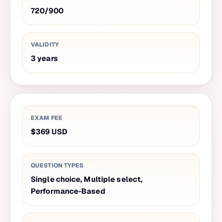
720
/
900
VALIDITY
3
years
EXAM FEE
$369
USD
QUESTION TYPES
Single choice, Multiple select,
Performance-Based