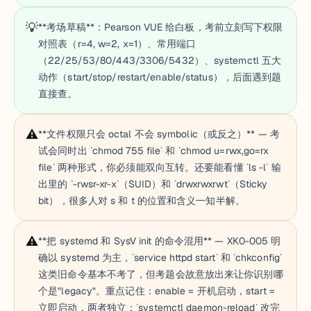
💡
**考场草稿**：Pearson VUE 给白板，考前立刻写下权限
对照表（r=4, w=2, x=1）、常用端口
（22/25/53/80/443/3306/5432）、systemctl 五大
动作（start/stop/restart/enable/status），后面遇到题
直接查。
⚠️
**文件权限只会 octal 不会 symbolic（或反之）** — 考
试会同时出 `chmod 755 file` 和 `chmod u=rwx,go=rx
file` 两种形式，你必须能双向互转。还要能看懂 `ls -l` 输
出里的 `-rwsr-xr-x`（SUID）和 `drwxrwxrwt`（Sticky
bit），很多人对 s 和 t 的位置和含义一知半解。
⚠️
**把 systemd 和 SysV init 的命令混用** — XK0-005 明
确以 systemd 为主，`service httpd start` 和 `chkconfig`
这类旧命令基本不考了，但考题会故意放出来让你识别哪
个是"legacy"。重点记住：enable = 开机启动，start =
立即启动，两者独立；`systemctl daemon-reload` 改完