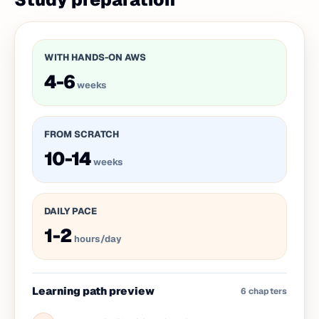
WITH HANDS-ON AWS
4-6
weeks
FROM SCRATCH
10-14
weeks
DAILY PACE
1-2
hours/day
Learning path preview
6
chapters