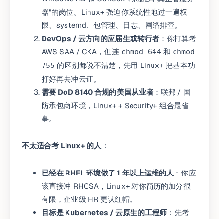
器"的岗位。Linux+ 强迫你系统性地过一遍权
限、systemd、包管理、日志、网络排查。
DevOps / 云方向的应届生或转行者
：你打算考
AWS SAA / CKA，但连
和
chmod 644
chmod
的区别都说不清楚，先用 Linux+ 把基本功
755
打好再去冲云证。
需要 DoD 8140 合规的美国从业者
：联邦 / 国
防承包商环境，Linux+ + Security+ 组合最省
事。
不太适合考 Linux+ 的人
：
已经在 RHEL 环境做了 1 年以上运维的人
：你应
该直接冲 RHCSA，Linux+ 对你简历的加分很
有限，企业级 HR 更认红帽。
目标是 Kubernetes / 云原生的工程师
：先考