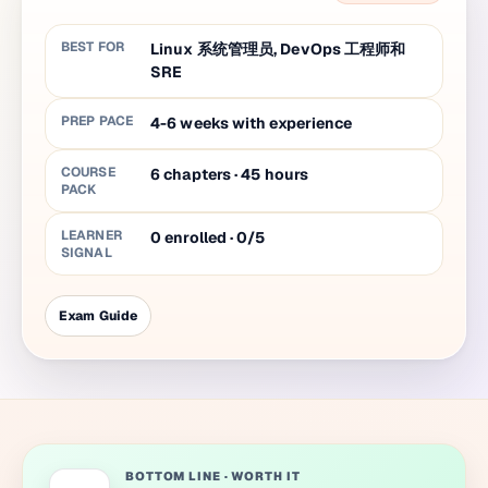
BEST FOR
Linux 系统管理员, DevOps 工程师和
SRE
PREP PACE
4-6 weeks with experience
COURSE
6
chapters
·
45
hours
PACK
LEARNER
0 enrolled · 0/5
SIGNAL
Exam Guide
BOTTOM LINE
·
WORTH IT