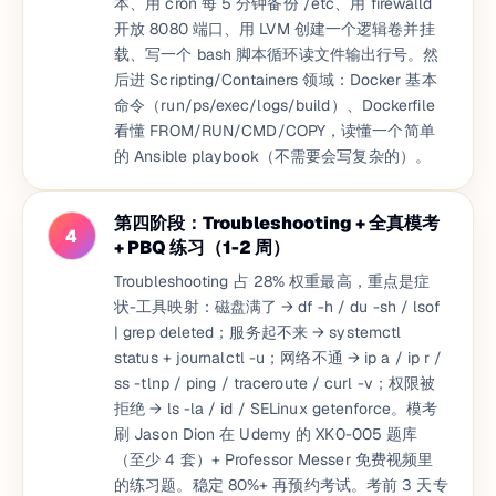
本、用 cron 每 5 分钟备份 /etc、用 firewalld
开放 8080 端口、用 LVM 创建一个逻辑卷并挂
载、写一个 bash 脚本循环读文件输出行号。然
后进 Scripting/Containers 领域：Docker 基本
命令（run/ps/exec/logs/build）、Dockerfile
看懂 FROM/RUN/CMD/COPY，读懂一个简单
的 Ansible playbook（不需要会写复杂的）。
第四阶段：Troubleshooting + 全真模考
4
+ PBQ 练习（1-2 周）
Troubleshooting 占 28% 权重最高，重点是症
状-工具映射：磁盘满了 → df -h / du -sh / lsof
| grep deleted；服务起不来 → systemctl
status + journalctl -u；网络不通 → ip a / ip r /
ss -tlnp / ping / traceroute / curl -v；权限被
拒绝 → ls -la / id / SELinux getenforce。模考
刷 Jason Dion 在 Udemy 的 XK0-005 题库
（至少 4 套）+ Professor Messer 免费视频里
的练习题。稳定 80%+ 再预约考试。考前 3 天专