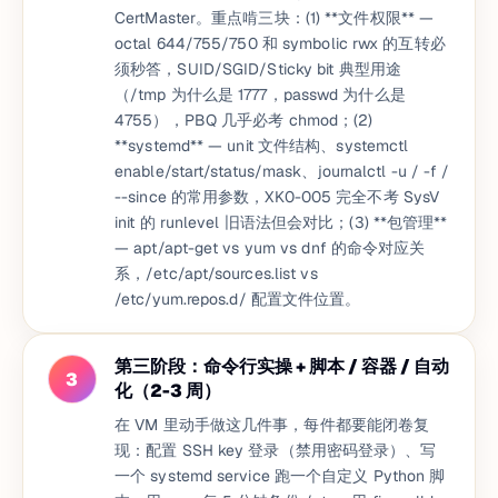
CertMaster。重点啃三块：(1) **文件权限** —
octal 644/755/750 和 symbolic rwx 的互转必
须秒答，SUID/SGID/Sticky bit 典型用途
（/tmp 为什么是 1777，passwd 为什么是
4755），PBQ 几乎必考 chmod；(2)
**systemd** — unit 文件结构、systemctl
enable/start/status/mask、journalctl -u / -f /
--since 的常用参数，XK0-005 完全不考 SysV
init 的 runlevel 旧语法但会对比；(3) **包管理**
— apt/apt-get vs yum vs dnf 的命令对应关
系，/etc/apt/sources.list vs
/etc/yum.repos.d/ 配置文件位置。
第三阶段：命令行实操 + 脚本 / 容器 / 自动
3
化（2-3 周）
在 VM 里动手做这几件事，每件都要能闭卷复
现：配置 SSH key 登录（禁用密码登录）、写
一个 systemd service 跑一个自定义 Python 脚