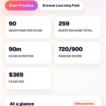
Start Practice
Browse Learning Path
90
259
QUESTIONS PER EXAM
QUESTION BANK TOTAL
90
m
720
/
900
EXAM DURATION
PASSING SCORE
$369
EXAM FEE
At a glance
259 questions