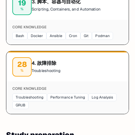
19
3
.
脚本、容器与自动化
%
Scripting, Containers, and Automation
CORE KNOWLEDGE
Bash
Docker
Ansible
Cron
Git
Podman
28
4
.
故障排除
%
Troubleshooting
CORE KNOWLEDGE
Troubleshooting
Performance Tuning
Log Analysis
GRUB
Study preparation