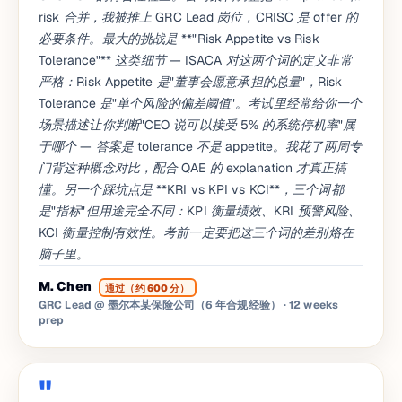
risk 合并，我被推上 GRC Lead 岗位，CRISC 是 offer 的
必要条件。最大的挑战是 **"Risk Appetite vs Risk
Tolerance"** 这类细节 — ISACA 对这两个词的定义非常
严格：Risk Appetite 是"董事会愿意承担的总量"，Risk
Tolerance 是"单个风险的偏差阈值"。考试里经常给你一个
场景描述让你判断"CEO 说可以接受 5% 的系统停机率"属
于哪个 — 答案是 tolerance 不是 appetite。我花了两周专
门背这种概念对比，配合 QAE 的 explanation 才真正搞
懂。另一个踩坑点是 **KRI vs KPI vs KCI**，三个词都
是"指标"但用途完全不同：KPI 衡量绩效、KRI 预警风险、
KCI 衡量控制有效性。考前一定要把这三个词的差别烙在
脑子里。
M. Chen
通过（约 600 分）
GRC Lead @ 墨尔本某保险公司（6 年合规经验）
· 12 weeks
prep