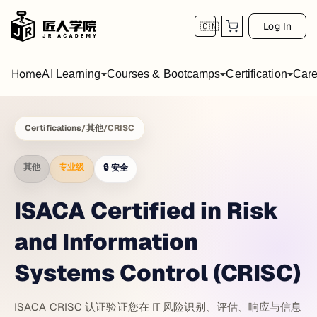
Log In
🇨🇳
Home
AI Learning
Courses & Bootcamps
Certification
Care
Certifications
/
其他
/
CRISC
其他
专业级
🔒
安全
ISACA Certified in Risk
and Information
Systems Control (CRISC)
ISACA CRISC 认证验证您在 IT 风险识别、评估、响应与信息