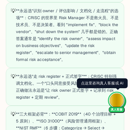
💡
**永远选"识别 owner / 评估影响 / 文档化 / 走流程"的选
项**：CRISC 的世界里 Risk Manager 不是救火员、不是
技术员、不是决策者。看到 "implement fix"、"block the
vendor"、"shut down the system" 几乎都是错的。正确
答案通常是 "identify the risk owner"、"assess impact
on business objectives"、"update the risk
register"、"escalate to senior management"、"obtain
formal risk acceptance"。
💡
**永远选"走 risk register + 正式签字"**：CRISC 特别强
调文档化。一个"口头同意接受风险"的选项永远是错的，
正确做法永远是"让 risk owner 正式签字 + 记录到 risk
register + 定期 review"。
真人客服
💡
**三大框架必背**：**COBIT 2019**（40 个治理目标 +
5 原则）、**ISO 31000**（风险管理通用框架）、
**NIST RMF**（6 步骤：Categorize → Select →