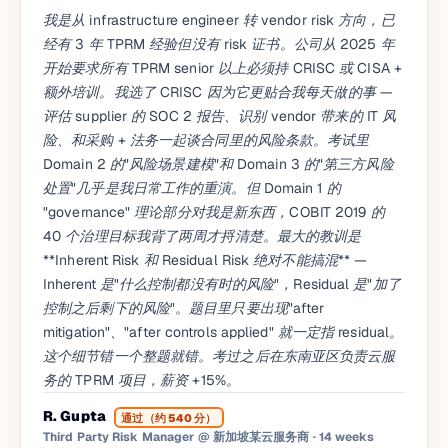
我是从 infrastructure engineer 转 vendor risk 方向，已
经有 3 年 TPRM 经验但没有 risk 证书。公司从 2025 年
开始要求所有 TPRM senior 以上必须持 CRISC 或 CISA +
额外培训。我选了 CRISC 因为它更贴合我每天做的事 —
评估 supplier 的 SOC 2 报告、识别 vendor 带来的 IT 风
险、和采购 + 法务一起谈合同里的风险条款。考试里
Domain 2 的"风险场景建模"和 Domain 3 的"第三方风险
处置"几乎是我日常工作的重演。但 Domain 1 的
"governance" 理论部分对我是新东西，COBIT 2019 的
40 个治理目标我背了两周才捋清楚。最大的教训是
**Inherent Risk 和 Residual Risk 绝对不能搞混** —
Inherent 是"什么控制都没有时的风险"，Residual 是"加了
控制之后剩下的风险"。题目里只要出现"after
mitigation"、"after controls applied" 就一定指 residual。
这个细节错一个整题就错。考过之后在东南亚区负责云服
务的 TPRM 项目，薪资 +15%。
R. Gupta
通过（约 540 分）
Third Party Risk Manager @ 新加坡某云服务商
· 14 weeks