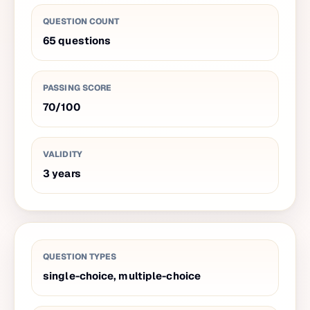
QUESTION COUNT
65
questions
PASSING SCORE
70
/
100
VALIDITY
3
years
QUESTION TYPES
single-choice, multiple-choice