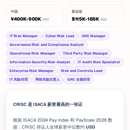
中国
新加坡
¥400K-900K
$115K-185K
CNY
SGD
IT Risk Manager
Cyber Risk Lead
GRC Manager
Governance Risk and Compliance Analyst
Operational Risk Manager
Third Party Risk Manager
Information Security Risk Analyst
IT Audit Risk Specialist
Enterprise Risk Manager
Risk and Controls Lead
IT 风险经理
网络风险负责人
GRC 合规经理
CRISC 是 ISACA 薪资最高的一张证
根据 ISACA 2024 Pay Index 和 PayScale 2026 数
据，CRISC 持证人全球薪资中位数约
USD