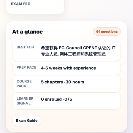
EXAM FEE
At a glance
64 questions
BEST FOR
希望获得 EC-Council CPENT 认证的 IT
专业人员, 网络工程师和系统管理员
PREP PACE
4-6 weeks with experience
COURSE
5
chapters
·
30
hours
PACK
LEARNER
0 enrolled · 0/5
SIGNAL
Exam Guide