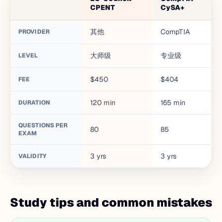
CPENT
CySA+
其他
CompTIA
PROVIDER
大师级
专业级
LEVEL
$450
$404
FEE
120
min
165
min
DURATION
QUESTIONS PER
80
85
EXAM
3
yrs
3
yrs
VALIDITY
Study tips and common mistakes