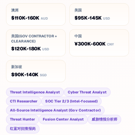
澳洲
美国
$110K-160K
$95K-145K
AUD
USD
美国(GOV CONTRACTOR +
中国
CLEARANCE)
¥300K-600K
CNY
$120K-180K
USD
新加坡
$90K-140K
SGD
Threat Intelligence Analyst
Cyber Threat Analyst
CTI Researcher
SOC Tier 2/3 (Intel-focused)
All-Source Intelligence Analyst (Gov Contractor)
Threat Hunter
Fusion Center Analyst
威胁情报分析师
红蓝对抗情报岗