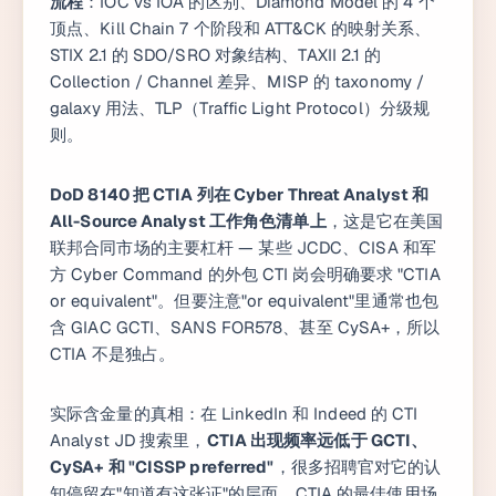
流程
：IOC vs IOA 的区别、Diamond Model 的 4 个
顶点、Kill Chain 7 个阶段和 ATT&CK 的映射关系、
STIX 2.1 的 SDO/SRO 对象结构、TAXII 2.1 的
Collection / Channel 差异、MISP 的 taxonomy /
galaxy 用法、TLP（Traffic Light Protocol）分级规
则。
DoD 8140 把 CTIA 列在 Cyber Threat Analyst 和
All-Source Analyst 工作角色清单上
，这是它在美国
联邦合同市场的主要杠杆 — 某些 JCDC、CISA 和军
方 Cyber Command 的外包 CTI 岗会明确要求 "CTIA
or equivalent"。但要注意"or equivalent"里通常也包
含 GIAC GCTI、SANS FOR578、甚至 CySA+，所以
CTIA 不是独占。
实际含金量的真相：在 LinkedIn 和 Indeed 的 CTI
Analyst JD 搜索里，
CTIA 出现频率远低于 GCTI、
CySA+ 和 "CISSP preferred"
，很多招聘官对它的认
知停留在"知道有这张证"的层面。CTIA 的最佳使用场