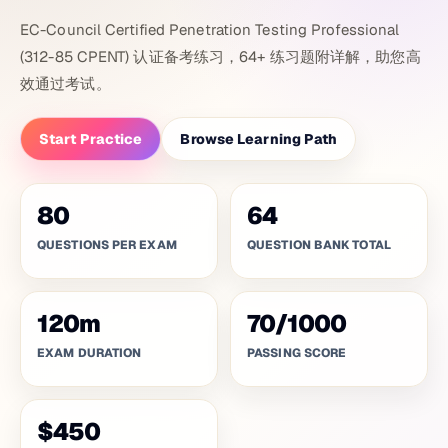
EC-Council Certified Penetration Testing Professional
(312-85 CPENT) 认证备考练习，64+ 练习题附详解，助您高
效通过考试。
Start Practice
Browse Learning Path
80
64
QUESTIONS PER EXAM
QUESTION BANK TOTAL
120
m
70
/
1000
EXAM DURATION
PASSING SCORE
$450