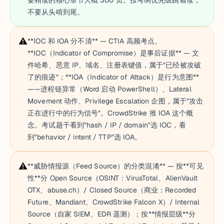
要精读的核心章节大概 300 页。按考纲优先级跳着读，
不要从头啃到尾。
⚠️
**IOC 和 IOA 分不清** — CTIA 高频考点。
**IOC（Indicator of Compromise）是事后证据** — 文
件哈希、恶意 IP、域名、注册表键值，属于"已经被攻破
了的痕迹"；**IOA（Indicator of Attack）是行为意图**
——进程链异常（Word 启动 PowerShell）、Lateral
Movement 动作、Privilege Escalation 企图，属于"攻击
正在进行中的行为信号"。CrowdStrike 推 IOA 这个概
念。考试题干看到"hash / IP / domain"选 IOC，看
到"behavior / intent / TTP"选 IOA。
⚠️
**威胁情报源（Feed Source）的分类混淆** — 按**可见
性**分 Open Source（OSINT：VirusTotal、AlienVault
OTX、abuse.ch）/ Closed Source（商业：Recorded
Future、Mandiant、CrowdStrike Falcon X）/ Internal
Source（自家 SIEM、EDR 遥测）；按**情报层级**分