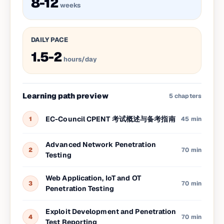
8-12
weeks
DAILY PACE
1.5-2
hours/day
Learning path preview
5
chapters
EC-Council CPENT 考试概述与备考指南
1
45 min
Advanced Network Penetration
2
70 min
Testing
Web Application, IoT and OT
3
70 min
Penetration Testing
Exploit Development and Penetration
4
70 min
Test Reporting