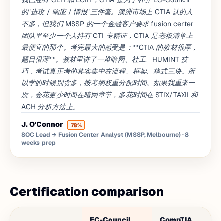
我已经有 CEH 和 ECIH，CTIA 是为了补齐 EC-Council
的"进攻 / 响应 / 情报"三件套。澳洲市场上 CTIA 认的人
不多，但我们 MSSP 的一个金融客户要求 fusion center
团队里至少一个人持有 CTI 专精证，CTIA 是老板清单上
最便宜的那个。考完最大的感受是：**CTIA 的教材很厚，
题目很薄**。教材里讲了一堆暗网、社工、HUMINT 技
巧，考试真正考的其实集中在流程、框架、格式三块。所
以学的时候别贪多，按考纲权重分配时间。如果我重来一
次，会花更少时间在暗网章节，多花时间在 STIX/TAXII 和
ACH 分析方法上。
J. O'Connor
78%
SOC Lead → Fusion Center Analyst (MSSP, Melbourne)
· 8
weeks prep
Certification comparison
EC-Council
CompTIA