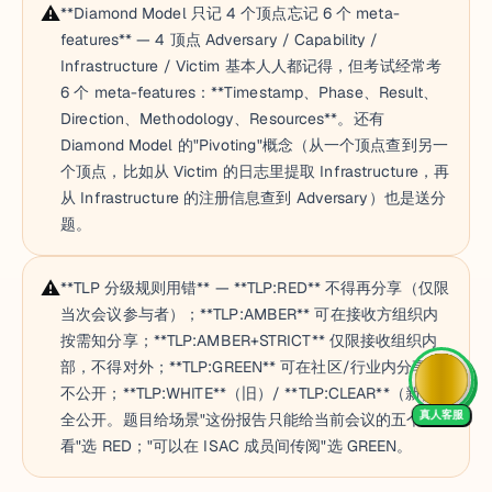
⚠️
**Diamond Model 只记 4 个顶点忘记 6 个 meta-
features** — 4 顶点 Adversary / Capability /
Infrastructure / Victim 基本人人都记得，但考试经常考
6 个 meta-features：**Timestamp、Phase、Result、
Direction、Methodology、Resources**。还有
Diamond Model 的"Pivoting"概念（从一个顶点查到另一
个顶点，比如从 Victim 的日志里提取 Infrastructure，再
从 Infrastructure 的注册信息查到 Adversary）也是送分
题。
⚠️
**TLP 分级规则用错** — **TLP:RED** 不得再分享（仅限
当次会议参与者）；**TLP:AMBER** 可在接收方组织内
按需知分享；**TLP:AMBER+STRICT** 仅限接收组织内
部，不得对外；**TLP:GREEN** 可在社区/行业内分享但
不公开；**TLP:WHITE**（旧）/ **TLP:CLEAR**（新）完
真人客服
全公开。题目给场景"这份报告只能给当前会议的五个人
看"选 RED；"可以在 ISAC 成员间传阅"选 GREEN。