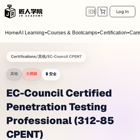
Log In
🇨🇳
Home
AI Learning
Courses & Bootcamps
Certification
Care
Certifications
/
其他
/
EC-Council CPENT
其他
大师级
🔒
安全
EC-Council Certified
Penetration Testing
Professional (312-85
CPENT)