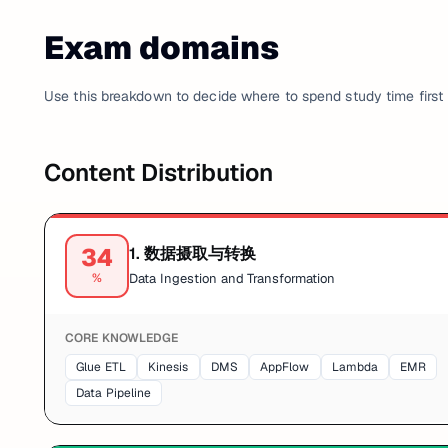
Exam domains
Use this breakdown to decide where to spend study time first 
Content Distribution
34
1
.
数据摄取与转换
%
Data Ingestion and Transformation
CORE KNOWLEDGE
Glue ETL
Kinesis
DMS
AppFlow
Lambda
EMR
Data Pipeline