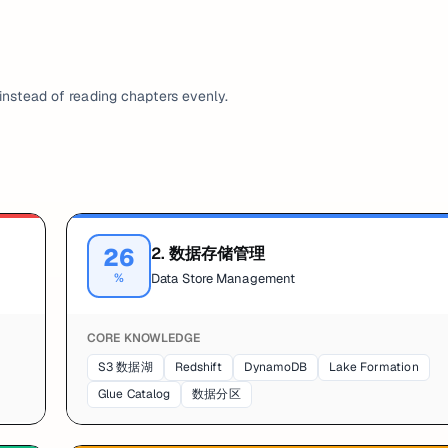
instead of reading chapters evenly.
26
2
.
数据存储管理
%
Data Store Management
CORE KNOWLEDGE
S3 数据湖
Redshift
DynamoDB
Lake Formation
Glue Catalog
数据分区