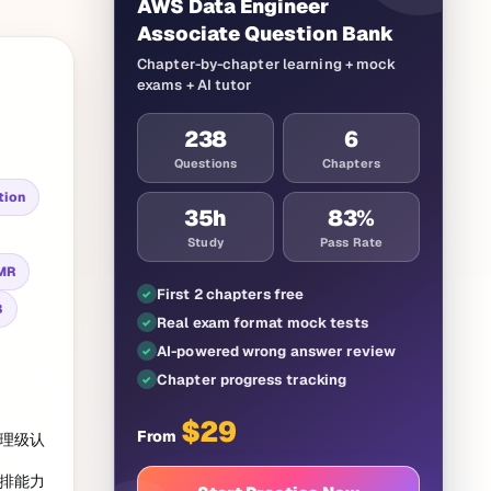
AWS Data Engineer
Associate Question Bank
Chapter-by-chapter learning + mock
exams + AI tutor
238
6
Questions
Chapters
tion
35
h
83%
Study
Pass Rate
MR
First 2 chapters free
B
Real exam format mock tests
AI-powered wrong answer review
Chapter progress tracking
$
29
From
助理级认
编排能力