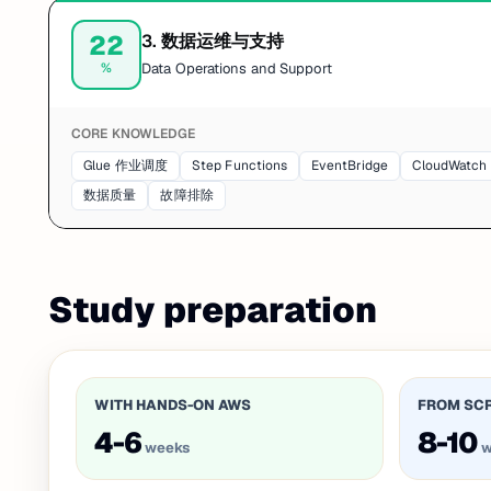
22
3
.
数据运维与支持
%
Data Operations and Support
CORE KNOWLEDGE
Glue 作业调度
Step Functions
EventBridge
CloudWatch
数据质量
故障排除
Study preparation
WITH HANDS-ON AWS
FROM SC
4-6
8-10
weeks
w