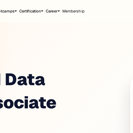
otcamps
Certification
Career
Membership
 Data
sociate