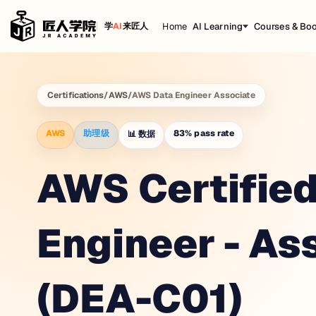
Home
AI Learning
Courses & Bo
学
AI
来匠人
Certifications
/
AWS
/
AWS Data Engineer Associate
AWS
助理级
83
%
pass rate
📊
数据
AWS Certified
Engineer - As
(DEA-C01)