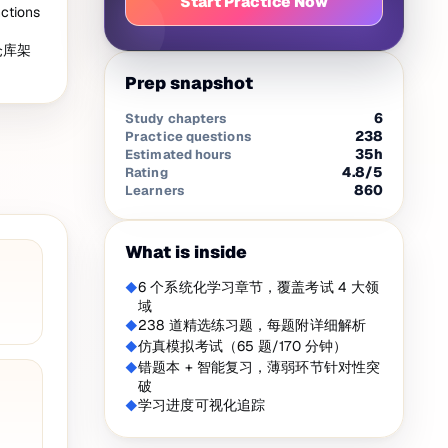
Start Practice Now
tions
仓库架
Prep snapshot
6
Study chapters
238
Practice questions
35
h
Estimated hours
4.8
/5
Rating
860
Learners
What is inside
6 个系统化学习章节，覆盖考试 4 大领
域
238 道精选练习题，每题附详细解析
仿真模拟考试（65 题/170 分钟）
错题本 + 智能复习，薄弱环节针对性突
破
学习进度可视化追踪