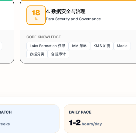
18
4
.
数据安全与治理
%
Data Security and Governance
CORE KNOWLEDGE
Lake Formation 权限
IAM 策略
KMS 加密
Macie
数据分类
合规审计
RATCH
DAILY PACE
1-2
eeks
hours/day