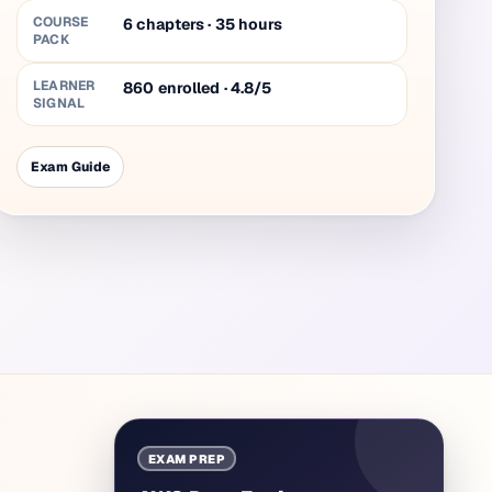
COURSE
6
chapters
·
35
hours
PACK
LEARNER
860 enrolled · 4.8/5
SIGNAL
Exam Guide
EXAM PREP