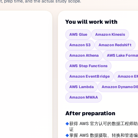
it, prep time, and the actual study scope.
You will work with
AWS Glue
Amazon Kinesis
Amazon S3
Amazon Redshift
Amazon Athena
AWS Lake Forma
AWS Step Functions
Amazon EventBridge
Amazon E
AWS Lambda
Amazon DynamoD
Amazon MWAA
After preparation
获得 AWS 官方认可的数据工程师
证
掌握 AWS 数据摄取、转换和管道