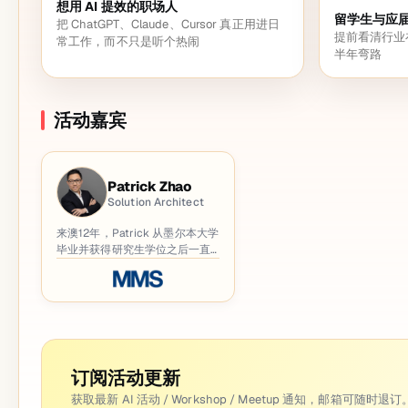
想用 AI 提效的职场人
留学生与应
把 ChatGPT、Claude、Cursor 真正用进日
提前看清行业
常工作，而不只是听个热闹
半年弯路
活动嘉宾
Patrick Zhao
Solution Architect
来澳12年，Patrick 从墨尔本大学
毕业并获得研究生学位之后一直
在IT行业深耕，现在在MMS 担任
解决方案架构师。 Patrick 专精
于企业级解决方案端到端的设
计，交付，测试以及维护。 同时
也热衷于回馈技术社区，是
NDC，微软，DDD等等的讲师。
Patrick 擅长Azure， DevOps 以
订阅活动更新
及Solution Architecture 在金
融，保险，教育等行业的应用，
获取最新 AI 活动 / Workshop / Meetup 通知，邮箱可随时退订