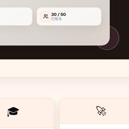
30
/
50
已报名
🚀
🎓