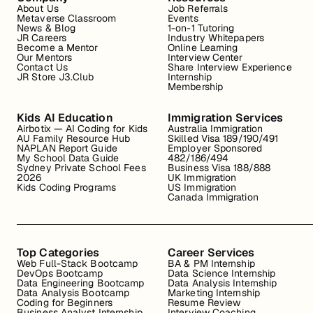
About Us
Job Referrals
Metaverse Classroom
Events
News & Blog
1-on-1 Tutoring
JR Careers
Industry Whitepapers
Become a Mentor
Online Learning
Our Mentors
Interview Center
Contact Us
Share Interview Experience
JR Store J3.Club
Internship
Membership
Kids AI Education
Immigration Services
Airbotix — AI Coding for Kids
Australia Immigration
AU Family Resource Hub
Skilled Visa 189/190/491
NAPLAN Report Guide
Employer Sponsored
My School Data Guide
482/186/494
Sydney Private School Fees
Business Visa 188/888
2026
UK Immigration
Kids Coding Programs
US Immigration
Canada Immigration
Top Categories
Career Services
Web Full-Stack Bootcamp
BA & PM Internship
DevOps Bootcamp
Data Science Internship
Data Engineering Bootcamp
Data Analysis Internship
Data Analysis Bootcamp
Marketing Internship
Coding for Beginners
Resume Review
Business Analyst Internship
Interview Coaching