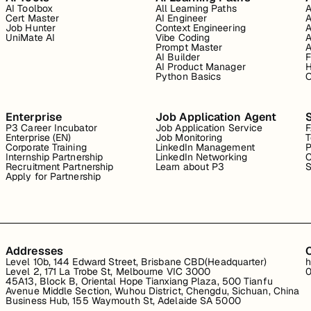
AI Toolbox
All Learning Paths
A
Cert Master
AI Engineer
A
Job Hunter
Context Engineering
A
UniMate AI
Vibe Coding
A
Prompt Master
A
AI Builder
F
AI Product Manager
H
Python Basics
O
Enterprise
Job Application Agent
P3 Career Incubator
Job Application Service
Enterprise (EN)
Job Monitoring
T
Corporate Training
LinkedIn Management
P
Internship Partnership
LinkedIn Networking
C
Recruitment Partnership
Learn about P3
S
Apply for Partnership
Addresses
Level 10b, 144 Edward Street, Brisbane CBD(Headquarter)
h
Level 2, 171 La Trobe St, Melbourne VIC 3000
0
45A13, Block B, Oriental Hope Tianxiang Plaza, 500 Tianfu
Avenue Middle Section, Wuhou District, Chengdu, Sichuan, China
Business Hub, 155 Waymouth St, Adelaide SA 5000