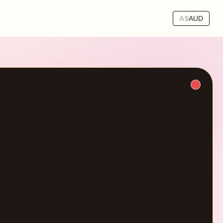
A$
AUD