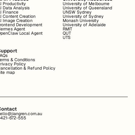
I Productivity
University of Melbourne
I Data Analysis
University of Queensland
I Finance
UNSW Sydney
I Content Creation
University of Sydney
I Image Creation
Monash University
rontend Development
University of Adelaide
ermes Agent
RMIT
penClaw Local Agent
QUT
UTS
Support
FAQs
erms & Conditions
rivacy Policy
ancellation & Refund Policy
ite map
Contact
ello@jiangren.com.au
421-672-555